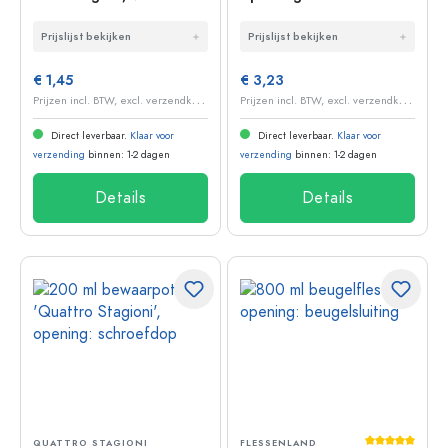
opening: ronde rand
beugelsluiting
Prijslijst bekijken
Prijslijst bekijken
€ 1,45
€ 3,23
P
rijzen incl. BTW, excl. verzendkosten
P
rijzen incl. BTW, excl. verzendkosten
Direct leverbaar.
Klaar voor
Direct leverbaar.
Klaar voor
verzending
binnen: 1-2 dagen
verzending
binnen: 1-2 dagen
Details
Details
Gemiddelde 
QUATTRO STAGIONI
FLESSENLAND