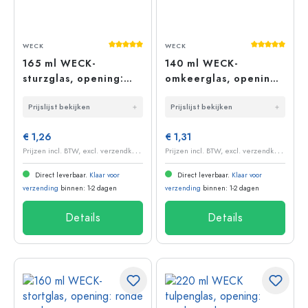
Gemiddelde waardering van 5 van 5 sterr
Gemiddelde 
WECK
WECK
165 ml WECK-
140 ml WECK-
sturzglas, opening:
omkeerglas, opening:
ronde rand
ronde rand
Prijslijst bekijken
Prijslijst bekijken
€ 1,26
€ 1,31
P
rijzen incl. BTW, excl. verzendkosten
P
rijzen incl. BTW, excl. verzendkosten
Direct leverbaar.
Klaar voor
Direct leverbaar.
Klaar voor
verzending
binnen: 1-2 dagen
verzending
binnen: 1-2 dagen
Details
Details