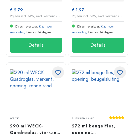
€ 2,79
€ 1,97
P
rijzen incl. BTW, excl. verzendkosten
P
rijzen incl. BTW, excl. verzendkosten
Direct leverbaar.
Klaar voor
Direct leverbaar.
Klaar voor
verzending
binnen: 1-2 dagen
verzending
binnen: 1-2 dagen
Details
Details
Gemiddelde 
WECK
FLESSENLAND
290 ml WECK-
272 ml beugelfles,
Quadroglas, vierkant,
opening: