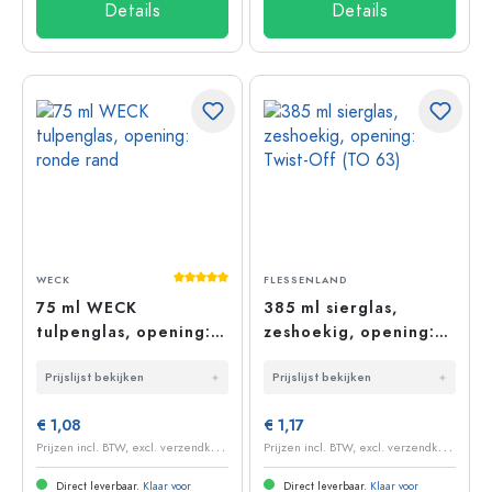
Details
Details
Gemiddelde waardering van 5 van 5 sterr
WECK
FLESSENLAND
75 ml WECK
385 ml sierglas,
tulpenglas, opening:
zeshoekig, opening:
ronde rand
Twist-Off (TO 63)
Prijslijst bekijken
Prijslijst bekijken
€ 1,08
€ 1,17
P
rijzen incl. BTW, excl. verzendkosten
P
rijzen incl. BTW, excl. verzendkosten
Direct leverbaar.
Klaar voor
Direct leverbaar.
Klaar voor