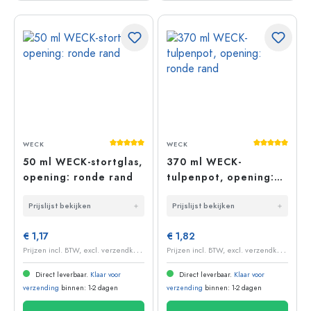
Gemiddelde waardering van 5 van 5 sterr
Gemiddelde 
WECK
WECK
50 ml WECK-stortglas,
370 ml WECK-
opening: ronde rand
tulpenpot, opening:
ronde rand
Prijslijst bekijken
Prijslijst bekijken
€ 1,17
€ 1,82
P
rijzen incl. BTW, excl. verzendkosten
P
rijzen incl. BTW, excl. verzendkosten
Direct leverbaar.
Klaar voor
Direct leverbaar.
Klaar voor
verzending
binnen: 1-2 dagen
verzending
binnen: 1-2 dagen