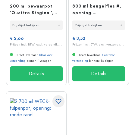
200 ml bewaarpot
800 ml beugelfles #,
'Quattro Stagioni',
opening:
opening: schroefdop
beugelsluiting
Prijslijst bekijken
Prijslijst bekijken
€ 2,66
€ 3,52
P
rijzen incl. BTW, excl. verzendkosten
P
rijzen incl. BTW, excl. verzendkosten
Direct leverbaar.
Klaar voor
Direct leverbaar.
Klaar voor
verzending
binnen: 1-2 dagen
verzending
binnen: 1-2 dagen
Details
Details