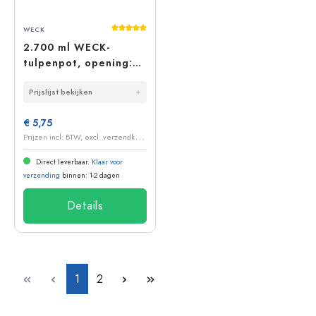
Gemiddelde waardering van 5 van 5 sterr
WECK
2.700 ml WECK-
tulpenpot, opening:
ronde rand
Prijslijst bekijken
€ 5,75
P
rijzen incl. BTW, excl. verzendkosten
Direct leverbaar.
Klaar voor
verzending
binnen: 1-2 dagen
Details
Pagina
Pagina
1
2