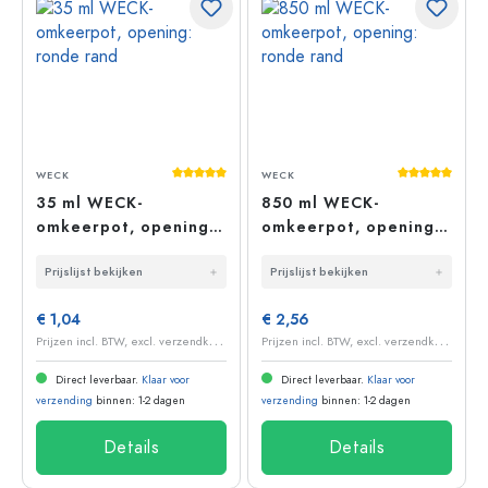
Gemiddelde waardering van 5 van 5 sterr
Gemiddelde 
WECK
WECK
35 ml WECK-
850 ml WECK-
omkeerpot, opening:
omkeerpot, opening:
ronde rand
ronde rand
Prijslijst bekijken
Prijslijst bekijken
€ 1,04
€ 2,56
P
rijzen incl. BTW, excl. verzendkosten
P
rijzen incl. BTW, excl. verzendkosten
Direct leverbaar.
Klaar voor
Direct leverbaar.
Klaar voor
verzending
binnen: 1-2 dagen
verzending
binnen: 1-2 dagen
Details
Details