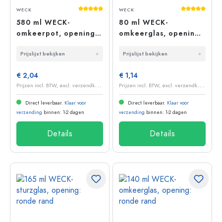
Gemiddelde waardering van 5 van 5 sterr
Gemiddelde 
WECK
WECK
580 ml WECK-
80 ml WECK-
omkeerpot, opening:
omkeerglas, opening:
ronde rand
ronde rand
Prijslijst bekijken
Prijslijst bekijken
€ 2,04
€ 1,14
P
rijzen incl. BTW, excl. verzendkosten
P
rijzen incl. BTW, excl. verzendkosten
Direct leverbaar.
Klaar voor
Direct leverbaar.
Klaar voor
verzending
binnen: 1-2 dagen
verzending
binnen: 1-2 dagen
Details
Details