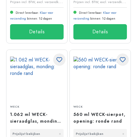
P
rijzen incl. BTW, excl. verzendkosten
P
rijzen incl. BTW, excl. verzendkosten
Direct leverbaar.
Klaar voor
Direct leverbaar.
Klaar voor
verzending
binnen: 1-2 dagen
verzending
binnen: 1-2 dagen
Details
Details
WECK
WECK
1.062 ml WECK-
560 ml WECK-sierpot,
sieraadglas, monding:
opening: ronde rand
ronde rand
Prijslijst bekijken
Prijslijst bekijken