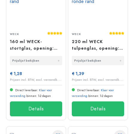
Gemiddelde waardering van 5 van 5 sterr
Gemiddelde 
WECK
WECK
160 ml WECK-
220 ml WECK
stortglas, opening:
tulpenglas, opening:
ronde rand
ronde rand
Prijslijst bekijken
Prijslijst bekijken
€ 1,28
€ 1,39
P
rijzen incl. BTW, excl. verzendkosten
P
rijzen incl. BTW, excl. verzendkosten
Direct leverbaar.
Klaar voor
Direct leverbaar.
Klaar voor
verzending
binnen: 1-2 dagen
verzending
binnen: 1-2 dagen
Details
Details