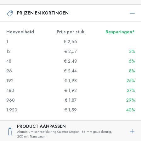
PRIJZEN EN KORTINGEN
Hoeveelheid
Prijs per stuk
Besparingen*
1
€ 2,66
12
€ 2,57
3%
48
€ 2,49
6%
96
€ 2,44
8%
192
€ 1,98
25%
480
€ 1,92
27%
960
€ 1,87
29%
1.920
€ 1,59
40%
PRODUCT AANPASSEN
Aluminium schroefsluiting Quattro Stagioni 86 mm goudkleurig,
200 ml,
Transparant