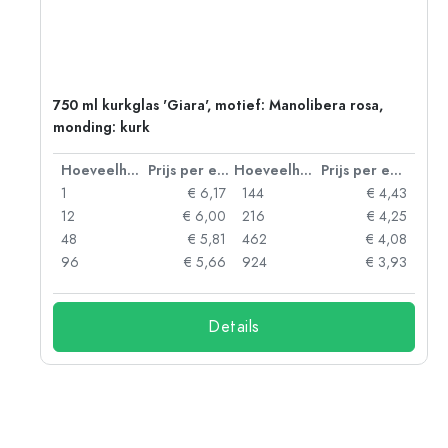
750 ml kurkglas 'Giara', motief: Manolibera rosa,
monding: kurk
 eenheid
Hoeveelheid
Prijs per eenheid
Hoeveelheid
Prijs per eenheid
25
1
€ 6,17
144
€ 4,43
97
12
€ 6,00
216
€ 4,25
70
48
€ 5,81
462
€ 4,08
59
96
€ 5,66
924
€ 3,93
Details