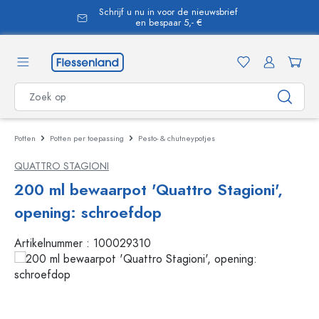
Schrijf u nu in voor de nieuwsbrief
hoofdinhoud
en bespaar 5,- €
Potten
Potten per toepassing
Pesto- & chutneypotjes
QUATTRO STAGIONI
200 ml bewaarpot 'Quattro Stagioni',
opening: schroefdop
Artikelnummer :
100029310