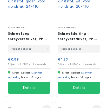
FLESSENLAND
FLESSENLAND
Schroefdop
Schroefsluiting
sprayverstuiver, PP-
sprayverstuiver, PP-
kunststof, groen, voor
kunststof, wit, voor
Prijslijst bekijken
Prijslijst bekijken
mondstuk: 24/410
mondstuk: 20/410
€ 0,89
€ 1,23
P
rijzen incl. BTW, excl. verzendkosten
P
rijzen incl. BTW, excl. verzendkosten
Direct leverbaar.
Klaar voor
Direct leverbaar.
Klaar voor
verzending
binnen: 1-2 dagen
verzending
binnen: 1-2 dagen
Details
Details