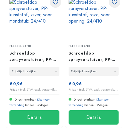
FLESSENLAND
FLESSENLAND
Schroefdop
Schroefdop
sprayverstuiver, PP-
sprayverstuiver, PP-
kunststof, zilver, voor
kunststof, roze, voor
Prijslijst bekijken
Prijslijst bekijken
mondstuk: 24/410
opening: 24/410
€ 0,96
€ 0,96
P
rijzen incl. BTW, excl. verzendkosten
P
rijzen incl. BTW, excl. verzendkosten
Direct leverbaar.
Klaar voor
Direct leverbaar.
Klaar voor
verzending
binnen: 1-2 dagen
verzending
binnen: 1-2 dagen
Details
Details