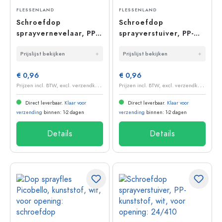
FLESSENLAND
FLESSENLAND
Schroefdop
Schroefdop
sprayvernevelaar, PP-
sprayverstuiver, PP-
kunststof, zwart, voor
kunststof, wit, voor
Prijslijst bekijken
Prijslijst bekijken
opening: 24/410
mondstuk: 24/410
€ 0,96
€ 0,96
P
rijzen incl. BTW, excl. verzendkosten
P
rijzen incl. BTW, excl. verzendkosten
Direct leverbaar.
Klaar voor
Direct leverbaar.
Klaar voor
verzending
binnen: 1-2 dagen
verzending
binnen: 1-2 dagen
Details
Details