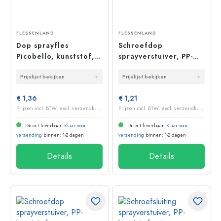
FLESSENLAND
FLESSENLAND
Dop sprayfles
Schroefdop
Picobello, kunststof,
sprayverstuiver, PP-
wit, voor opening:
kunststof, wit, voor
Prijslijst bekijken
Prijslijst bekijken
schroefdop
opening: 24/410
€ 1,36
€ 1,21
P
rijzen incl. BTW, excl. verzendkosten
P
rijzen incl. BTW, excl. verzendkosten
Direct leverbaar.
Klaar voor
Direct leverbaar.
Klaar voor
verzending
binnen: 1-2 dagen
verzending
binnen: 1-2 dagen
Details
Details