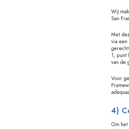
Wij mak
San Fra
Met dez
via een
gerecht
1, punt
van de 
Voor ge
Framewo
adequaa
4) C
Om het 