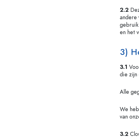
2.2
Dez
andere 
gebruik
en het 
3) H
3.1
Voor
die zij
Alle ge
We hebb
van onz
3.2
Clo