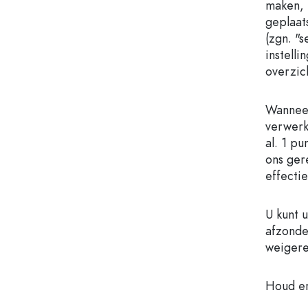
maken, 
geplaat
(zgn. "
instelli
overzic
Wanneer
verwerk
al. 1 p
ons ger
effecti
U kunt 
afzonde
weiger
Houd er