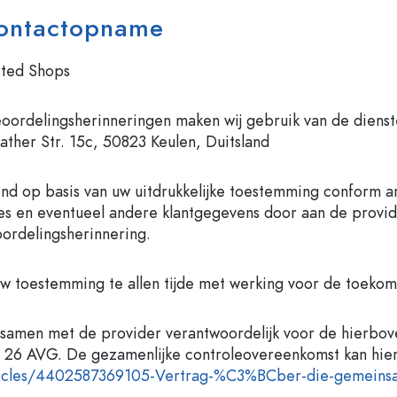
ontactopname
ted Shops
oordelingsherinneringen maken wij gebruik van de dienst
ather Str. 15c, 50823 Keulen, Duitsland
end op basis van uw uitdrukkelijke toestemming conform art
es en eventueel andere klantgegevens door aan de provi
ordelingsherinnering.
uw toestemming te allen tijde met werking voor de toekom
n samen met de provider verantwoordelijk voor de hierb
. 26 AVG. De gezamenlijke controleovereenkomst kan hi
icles
/4402587369105-Vertrag-%C3%BCber-die-gemeinsa