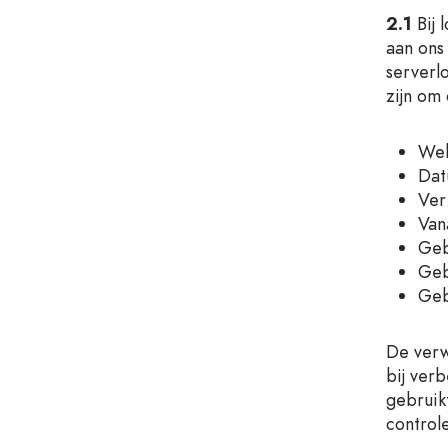
Glazen flessen met hengsel
2.1
Bij 
Flessen met lange hals
aan ons
Polygonale flessen
serverl
zijn om
Flessen per materiaal
Glazen flessen
Wel
Plastic flessen
Dat
Ver
Van
Geb
Geb
Geb
De verw
bij ver
gebruik
control