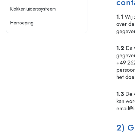
cont
Glazen flessen 200 ml
Plastic verpakkingen
Klokkenluiderssysteem
1.1
Wij 
Deksels en sluitingen
Flessen per functie
Herroeping
over de
Pipetflesjes
gegeven
Accessoires
Beugelflessen
Merken
1.2
De v
Flessen per toepassing
gegeven
Aanbieding
‭+49 26
Azijn- en olieflessen
persoon
Wijnflessen
Nieuwigheden
het doe
Bierflesjes
Drinkflessen
Gids
Medicijnflesjes
1.3
De v
Melkflessen
kan wor
Recepten
Flessen voor sterkedrank
email@i
Flessen per vorm
2) G
Apothekersflessen