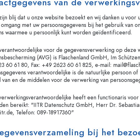
actgegevens van de verwerkingsv
Glazen flessen 700 ml
zijn blij dat u onze website bezoekt en wij danken u voor 
 omgang met uw persoonsgegevens bij het gebruik van onz
Pompflesjes
Airless Dispenser
s waarmee u persoonlijk kunt worden geïdentificeerd.
Sprayflessen
Rollerflesjes
erantwoordelijke voor de gegevensverwerking op deze 
sbescherming (AVG) is Flaschenland GmbH, Im Schützen
23 60 61 80, Fax: +49 2623 60 61 825, e-mail:
mail@flasc
Likeurflessen
Flessen met motief
sgegevens verantwoordelijke is de natuurlijke persoon of
Sapflessen
Gin flessen
l van en de middelen voor de verwerking van persoonsgeg
Parfumflesjes
Kerstflessen
Nagellakflesjes
Valentijnsdag
Kleine en mini flesjes
Decoratieve flessen
erwerkingsverantwoordelijke heeft een functionaris voor
Knijpflessen
den bereikt: "IITR Datenschutz GmbH, Herr Dr. Sebastia
Inmaakflessen
itr.de
, Telefon: 089-18917360"
egevensverzameling bij het bezo
Speciaal gevormde flessen
Cilindrische flessen