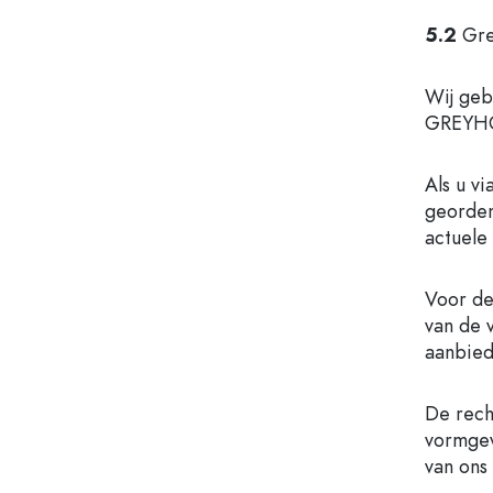
5.2
Gre
Wij geb
GREYHO
Als u v
georden
actuele
Voor de
van de 
aanbied
De rech
vormgev
van ons