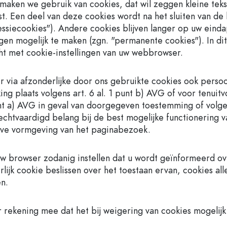
maken we gebruik van cookies, dat wil zeggen kleine tek
st. Een deel van deze cookies wordt na het sluiten van de
sessiecookies"). Andere cookies blijven langer op uw eind
ngen mogelijk te maken (zgn. "permanente cookies"). In dit
ht met cookie-instellingen van uw webbrowser.
 via afzonderlijke door ons gebruikte cookies ook perso
ing plaats volgens art. 6 al. 1 punt b) AVG of voor tenuit
unt a) AVG in geval van doorgegeven toestemming of volgen
echtvaardigd belang bij de best mogelijke functionering v
eve vormgeving van het paginabezoek.
uw browser zodanig instellen dat u wordt geïnformeerd ove
rlijk cookie beslissen over het toestaan ervan, cookies al
en.
 rekening mee dat het bij weigering van cookies mogelijk 