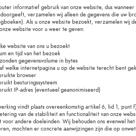
Flessen met ronde schouder
Gistingsflessen & Ma
louter informatief gebruik van onze website, dus wanneer u
Heupflessen
 doorgeeft, verzamelen wij alleen de gegevens die uw b
Flessen met brede hals
ogboeken). Als u onze website bezoekt, verzamelen wij d
 onze website voor u weer te geven:
Steengoed flessen
ke website van ons u bezoekt
Aluminium flessen
um en tijd van het bezoek
zonden gegevensvolume in bytes
af welke internetpagina u op de website terecht bent g
ruikte browser
ruikt besturingssysteem
ruikt IP-adres (eventueel geanonimiseerd)
erking vindt plaats overeenkomstig artikel 6, lid 1, punt
betering van de stabiliteit en functionaliteit van onze w
t voor andere doeleinden. Wij behouden ons evenwel het 
eren, mochten er concrete aanwijzingen zijn die op onwet