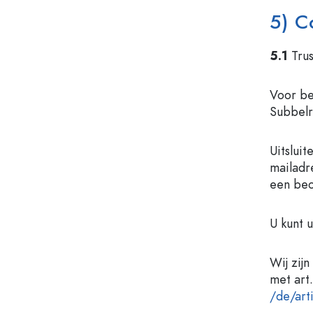
5) C
5.1
Trus
Voor be
Subbelr
Uitsluit
mailadr
een beo
U kunt 
Wij zij
met art
/de
/art