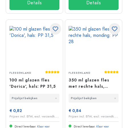
Details
Details
Gemiddelde waardering van 5 van 5 sterr
Gemiddelde 
FLESSENLAND
FLESSENLAND
100 ml glazen fles
350 ml glazen fles
'Dorica', hals: PP 31,5
met rechte hals,
monding: PP 28
Prijslijst bekijken
Prijslijst bekijken
€ 0,82
€ 0,84
P
rijzen incl. BTW, excl. verzendkosten
P
rijzen incl. BTW, excl. verzendkosten
Direct leverbaar.
Klaar voor
Direct leverbaar.
Klaar voor