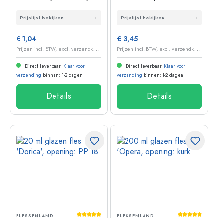
opening: PP 31,5
antiekgroen, opening:
Prijslijst bekijken
Prijslijst bekijken
kurk
€ 1,04
€ 3,45
P
rijzen incl. BTW, excl. verzendkosten
P
rijzen incl. BTW, excl. verzendkosten
Direct leverbaar.
Klaar voor
Direct leverbaar.
Klaar voor
verzending
binnen: 1-2 dagen
verzending
binnen: 1-2 dagen
Details
Details
Gemiddelde waardering van 5 van 5 sterr
Gemiddelde 
FLESSENLAND
FLESSENLAND