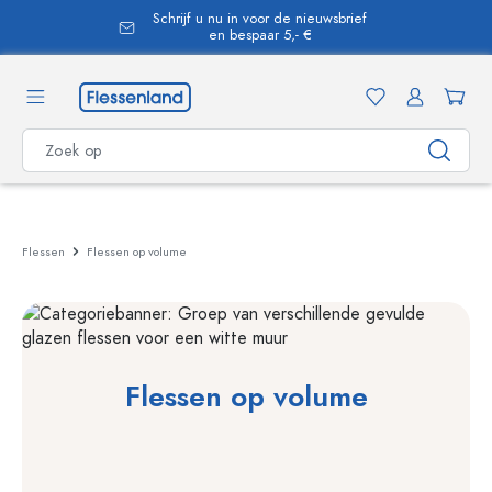
Schrijf u nu in voor de nieuwsbrief
hoofdinhoud
en bespaar 5,- €
Flessen
Flessen op volume
Flessen op volume