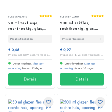
Gemiddelde waardering van 5 van 5 sterr
Gemiddelde 
FLESSENLAND
FLESSENLAND
20 ml zakflesje,
200 ml zakfles,
rechthoekig, glas,
rechthoekig, glas,
opening: PP 18
opening: PP 28
Prijslijst bekijken
Prijslijst bekijken
€ 0,46
€ 0,97
P
rijzen incl. BTW, excl. verzendkosten
P
rijzen incl. BTW, excl. verzendkosten
Direct leverbaar.
Klaar voor
Direct leverbaar.
Klaar voor
verzending
binnen: 1-2 dagen
verzending
binnen: 1-2 dagen
Details
Details