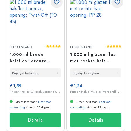
Gemiddelde waardering van 5 van 5 sterr
Gemiddelde 
FLESSENLAND
FLESSENLAND
1.000 ml brede
1.000 ml glazen fles
halsfles Lorenzo,
met rechte hals,
opening: Twist-Off
opening: PP 28
Prijslijst bekijken
Prijslijst bekijken
(TO 48)
€ 1,59
€ 1,24
P
rijzen incl. BTW, excl. verzendkosten
P
rijzen incl. BTW, excl. verzendkosten
Direct leverbaar.
Klaar voor
Direct leverbaar.
Klaar voor
verzending
binnen: 1-2 dagen
verzending
binnen: 1-2 dagen
Details
Details