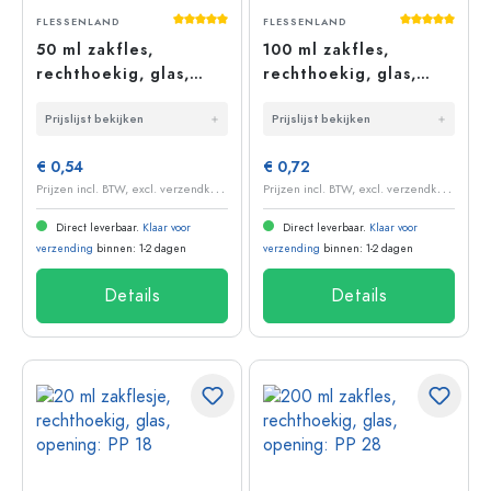
Gemiddelde waardering van 5 van 5 sterr
Gemiddelde 
FLESSENLAND
FLESSENLAND
50 ml zakfles,
100 ml zakfles,
rechthoekig, glas,
rechthoekig, glas,
mondstuk: PP 18
opening: PP 28
Prijslijst bekijken
Prijslijst bekijken
€ 0,54
€ 0,72
P
rijzen incl. BTW, excl. verzendkosten
P
rijzen incl. BTW, excl. verzendkosten
Direct leverbaar.
Klaar voor
Direct leverbaar.
Klaar voor
verzending
binnen: 1-2 dagen
verzending
binnen: 1-2 dagen
Details
Details