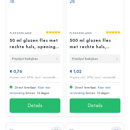
Gemiddelde waardering van 5 van 5 sterr
Gemiddelde 
FLESSENLAND
FLESSENLAND
50 ml glazen fles met
500 ml glazen fles
rechte hals, opening:
met rechte hals,
PP 18
opening: PP 28
Prijslijst bekijken
Prijslijst bekijken
€ 0,76
€ 1,02
P
rijzen incl. BTW, excl. verzendkosten
P
rijzen incl. BTW, excl. verzendkosten
Direct leverbaar.
Klaar voor
Direct leverbaar.
Klaar voor
verzending
binnen: 1-2 dagen
verzending
binnen: 1-2 dagen
Details
Details