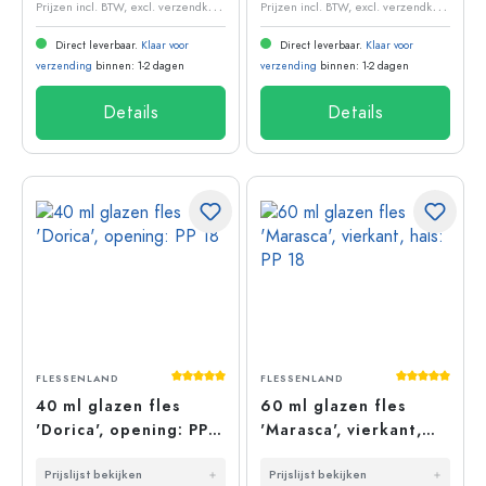
P
rijzen incl. BTW, excl. verzendkosten
P
rijzen incl. BTW, excl. verzendkosten
Direct leverbaar.
Klaar voor
Direct leverbaar.
Klaar voor
verzending
binnen: 1-2 dagen
verzending
binnen: 1-2 dagen
Details
Details
Gemiddelde waardering van 5 van 5 sterr
Gemiddelde 
FLESSENLAND
FLESSENLAND
40 ml glazen fles
60 ml glazen fles
'Dorica', opening: PP
'Marasca', vierkant,
18
hals: PP 18
Prijslijst bekijken
Prijslijst bekijken