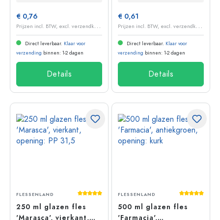
€ 0,76
€ 0,61
P
rijzen incl. BTW, excl. verzendkosten
P
rijzen incl. BTW, excl. verzendkosten
Direct leverbaar.
Klaar voor
Direct leverbaar.
Klaar voor
verzending
binnen: 1-2 dagen
verzending
binnen: 1-2 dagen
Details
Details
Gemiddelde waardering van 5 van 5 sterr
Gemiddelde 
FLESSENLAND
FLESSENLAND
250 ml glazen fles
500 ml glazen fles
'Marasca', vierkant,
'Farmacia',