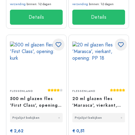
verzending
binnen: 1-2 dagen
verzending
binnen: 1-2 dagen
Details
Details
Gemiddelde waardering van 4 van 5 sterr
Gemiddelde 
FLESSENLAND
FLESSENLAND
500 ml glazen fles
20 ml glazen fles
'First Class', opening:
'Marasca', vierkant,
kurk
opening: PP 18
Prijslijst bekijken
Prijslijst bekijken
€ 2,62
€ 0,51