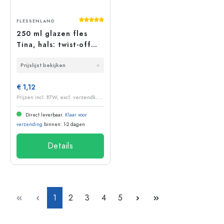
Gemiddelde waardering van 5 van 5 sterr
FLESSENLAND
250 ml glazen fles
Tina, hals: twist-off
(TO 43)
Prijslijst bekijken
€ 1,12
P
rijzen incl. BTW, excl. verzendkosten
Direct leverbaar.
Klaar voor
verzending
binnen: 1-2 dagen
Details
Pagina
Pagina
Pagina
Pagina
Pagina
1
2
3
4
5