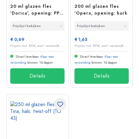
20 ml glazen fles
200 ml glazen fles
'Dorica', opening: PP
'Opera, opening: kurk
18
Prijslijst bekijken
Prijslijst bekijken
€ 0,69
€ 1,65
P
rijzen incl. BTW, excl. verzendkosten
P
rijzen incl. BTW, excl. verzendkosten
Direct leverbaar.
Klaar voor
Direct leverbaar.
Klaar voor
verzending
binnen: 1-2 dagen
verzending
binnen: 1-2 dagen
Details
Details