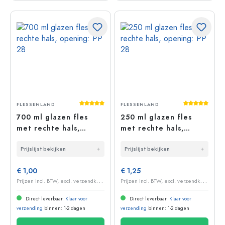
Gemiddelde waardering van 5 van 5 sterr
Gemiddelde 
FLESSENLAND
FLESSENLAND
700 ml glazen fles
250 ml glazen fles
met rechte hals,
met rechte hals,
opening: PP 28
opening: PP 28
Prijslijst bekijken
Prijslijst bekijken
€ 1,00
€ 1,25
P
rijzen incl. BTW, excl. verzendkosten
P
rijzen incl. BTW, excl. verzendkosten
Direct leverbaar.
Klaar voor
Direct leverbaar.
Klaar voor
verzending
binnen: 1-2 dagen
verzending
binnen: 1-2 dagen