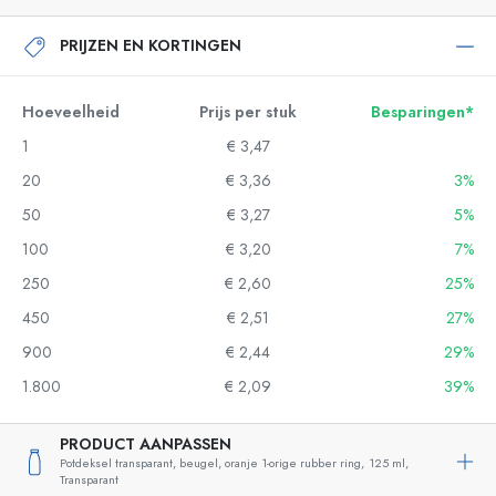
PRIJZEN EN KORTINGEN
Hoeveelheid
Prijs per stuk
Besparingen*
1
€ 3,47
20
€ 3,36
3%
50
€ 3,27
5%
100
€ 3,20
7%
250
€ 2,60
25%
450
€ 2,51
27%
900
€ 2,44
29%
1.800
€ 2,09
39%
PRODUCT AANPASSEN
Potdeksel transparant, beugel, oranje 1-orige rubber ring,
125 ml,
Transparant