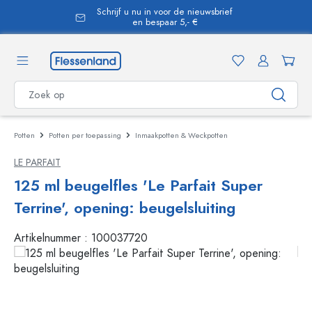
Schrijf u nu in voor de nieuwsbrief
hoofdinhoud
en bespaar 5,- €
Potten
Potten per toepassing
Inmaakpotten & Weckpotten
LE PARFAIT
125 ml beugelfles 'Le Parfait Super
Terrine', opening: beugelsluiting
Artikelnummer :
100037720