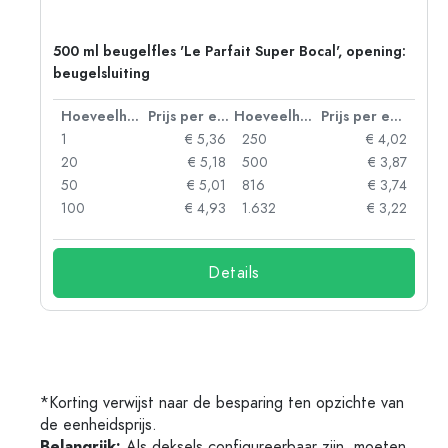
500 ml beugelfles 'Le Parfait Super Bocal', opening:
beugelsluiting
 eenheid
Hoeveelheid
Prijs per eenheid
Hoeveelheid
Prijs per eenheid
38
1
€ 5,36
250
€ 4,02
24
20
€ 5,18
500
€ 3,87
08
50
€ 5,01
816
€ 3,74
50
100
€ 4,93
1.632
€ 3,22
Details
*Korting verwijst naar de besparing ten opzichte van
de eenheidsprijs.
Belangrijk:
Als deksels configureerbaar zijn, moeten