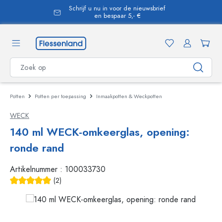
Schrijf u nu in voor de nieuwsbrief
hoofdinhoud
en bespaar 5,- €
Potten
Potten per toepassing
Inmaakpotten & Weckpotten
WECK
140 ml WECK-omkeerglas, opening:
ronde rand
Artikelnummer :
100033730
(2)
Gemiddelde waardering van 5 van 5 sterren