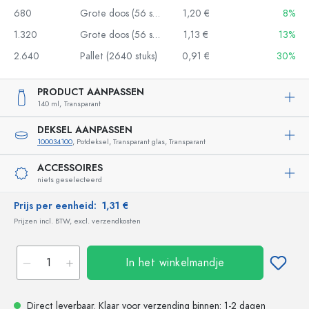
680
Grote doos (56 stuks)
1,20 €
8%
1.320
Grote doos (56 stuks)
1,13 €
13%
2.640
Pallet (2640 stuks)
0,91 €
30%
PRODUCT AANPASSEN
140 ml,
Transparant
DEKSEL AANPASSEN
100034100
, Potdeksel, Transparant glas, Transparant
ACCESSOIRES
niets geselecteerd
Prijs per eenheid:
1,31 €
Prijzen incl. BTW, excl. verzendkosten
In het winkelmandje
Direct leverbaar.
Klaar voor verzending
binnen: 1-2 dagen