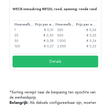
WECK-inmaakring RR120, rood, opening: ronde rand
 eenheid
Hoeveelheid
Prijs per eenheid
Hoeveelheid
Prijs per eenheid
57
1
€ 0,31
250
€ 0,26
49
20
€ 0,30
500
€ 0,25
35
50
€ 0,28
1.000
€ 0,24
27
100
€ 0,27
2.500
€ 0,23
Details
*Korting verwijst naar de besparing ten opzichte van
de eenheidsprijs.
Belangrijk:
Als deksels configureerbaar zijn, moeten