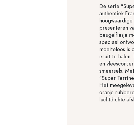
De serie "Supe
authentiek Fra
hoogwaardige 
presenteren va
beugelflesje me
speciaal ontw
moeiteloos is 
eruit te halen.
en vleesconser
smeersels. Met
"Super Terrine
Het meegelever
oranje rubbere
luchtdichte afsl