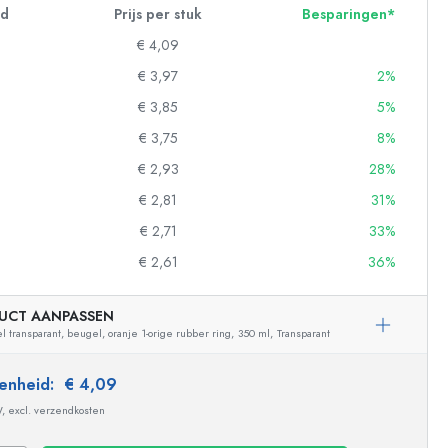
id
Prijs per stuk
Besparingen*
€ 4,09
€ 3,97
2%
€ 3,85
5%
€ 3,75
8%
€ 2,93
28%
€ 2,81
31%
€ 2,71
33%
€ 2,61
36%
UCT AANPASSEN
l transparant, beugel, oranje 1-orige rubber ring,
350 ml,
Transparant
 eenheid:
€ 4,09
W, excl. verzendkosten
Voorbeeldige vertegenwoordiging