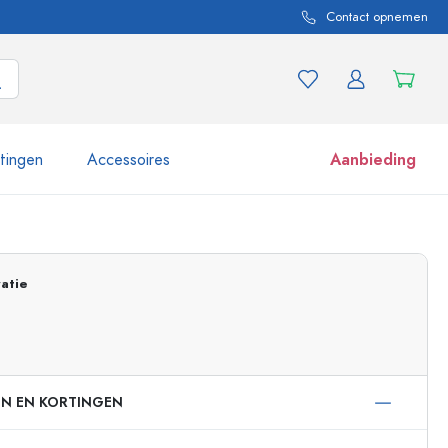
Contact opnemen
itingen
Accessoires
Aanbieding
 en productvarianten
Potten e potjes
Ontdek nu
atie
Nu winkelen
EN EN KORTINGEN
ml
 ml