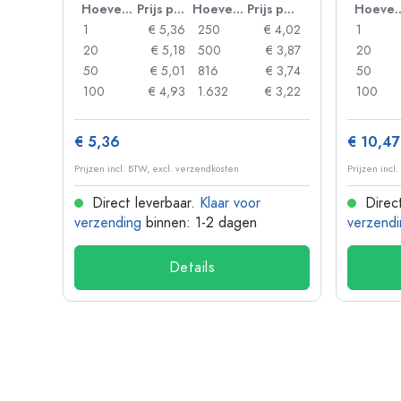
Hoeveelheid
Prijs per eenheid
Hoeveelheid
Prijs per eenheid
Hoevee
1
€ 5,36
250
€ 4,02
1
20
€ 5,18
500
€ 3,87
20
50
€ 5,01
816
€ 3,74
50
100
€ 4,93
1.632
€ 3,22
100
€ 5,36
€ 10,47
Prijzen incl. BTW, excl. verzendkosten
Prijzen incl
Direct leverbaar.
Klaar voor
Direct
verzending
binnen: 1-2 dagen
verzendi
Details