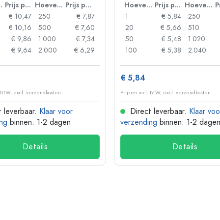
lheid
Prijs per eenheid
Hoeveelheid
Prijs per eenheid
Hoeveelheid
Prijs per eenheid
Hoeveelheid
€ 10,47
250
€ 7,87
1
€ 5,84
250
€ 10,16
500
€ 7,60
20
€ 5,66
510
€ 9,86
1.000
€ 7,34
50
€ 5,48
1.020
€ 9,64
2.000
€ 6,29
100
€ 5,38
2.040
€ 5,84
. BTW, excl. verzendkosten
Prijzen incl. BTW, excl. verzendkosten
 leverbaar.
Klaar voor
Direct leverbaar.
Klaar voo
ng
binnen: 1-2 dagen
verzending
binnen: 1-2 dage
Details
Details