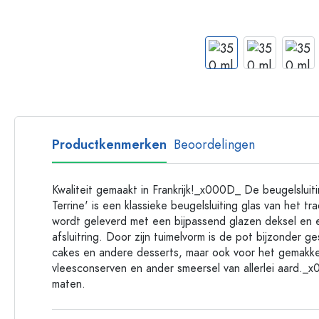
Glazen flessen met hengsel
Flessen met lange hals
Polygonale flessen
Flessen per materiaal
Glazen flessen
Plastic flessen
Productkenmerken
Beoordelingen
Kwaliteit gemaakt in Frankrijk!_x000D_ De beugelsluiti
Terrine' is een klassieke beugelsluiting glas van het tra
wordt geleverd met een bijpassend glazen deksel en e
afsluitring. Door zijn tuimelvorm is de pot bijzonder g
cakes en andere desserts, maar ook voor het gemakkel
vleesconserven en ander smeersel van allerlei aard._
maten.