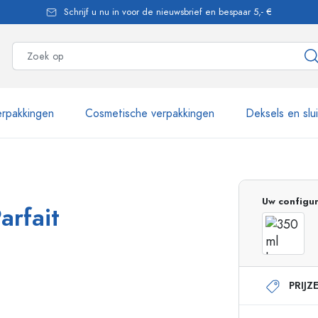
Schrijf u nu in voor de nieuwsbrief en bespaar 5,- €
rpakkingen
Cosmetische verpakkingen
Deksels en slu
meer dan 2.500 producten
Uw configur
arfait
Estal flessen
PRIJZ
Glazen flessen 250 ml
Glazen flessen 750 
Glazen flessen 500 ml
Glazen flessen 1000