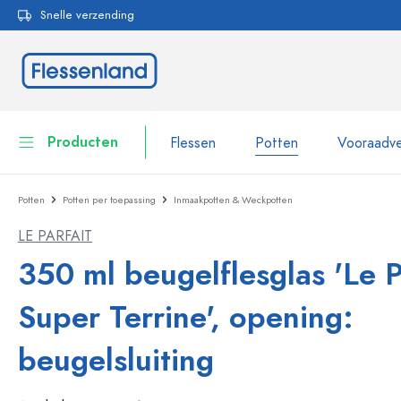
Snelle verzending
oekopdracht
Ga naar de hoofdnavigatie
Producten
Flessen
Potten
Vooraadve
Potten
Potten per toepassing
Inmaakpotten & Weckpotten
Flessen
Toon alles Flessen
LE PARFAIT
Potten
Flessen per merk
350 ml beugelflesglas 'Le P
WECK flessen
Vooraadverpakkingen
Super Terrine', opening:
Servies
Flessen op volume
beugelsluiting
Miniatuurflesjes
Cosmetische verpakkingen
Glazen flessen 100 ml