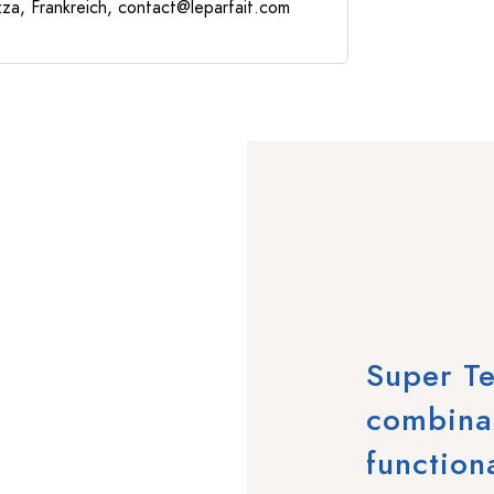
za, Frankreich,
contact@leparfait.com
Super Te
combinat
functiona