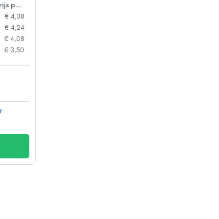
Prijs per eenheid
€ 4,38
€ 4,24
€ 4,08
€ 3,50
r
n