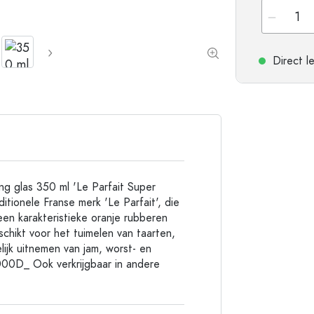
Flessen met ronde schouder
Gistingsflessen & Ma
Heupflessen
Flessen met brede hals
Direct l
Steengoed flessen
Aluminium flessen
ng glas 350 ml 'Le Parfait Super
ditionele Franse merk 'Le Parfait', die
en karakteristieke oranje rubberen
eschikt voor het tuimelen van taarten,
ijk uitnemen van jam, worst- en
x000D_ Ook verkrijgbaar in andere