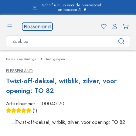
Schrijf u nu in voor de nieuwsbrief
hoofdinhoud
en bespaar 5,- €
Deksels en sluitingen
Sluitingstypen
FLESSENLAND
Twist-off-deksel, witblik, zilver, voor
opening: TO 82
Artikelnummer :
100040170
(1)
Gemiddelde waardering van 5 van 5 sterren