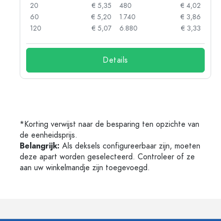
05
20
€ 5,35
480
€ 4,02
04
60
€ 5,20
1.740
€ 3,86
03
120
€ 5,07
6.880
€ 3,33
Details
*Korting verwijst naar de besparing ten opzichte van
de eenheidsprijs.
Belangrijk:
Als deksels configureerbaar zijn, moeten
deze apart worden geselecteerd. Controleer of ze
aan uw winkelmandje zijn toegevoegd.