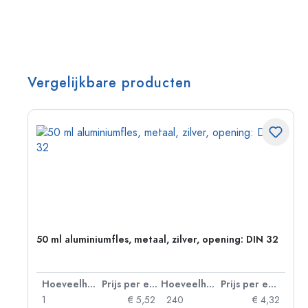
Vergelijkbare producten
50 ml aluminiumfles, metaal, zilver, opening: DIN 32
 eenheid
Hoeveelheid
Prijs per eenheid
Hoeveelheid
Prijs per eenheid
06
1
€ 5,52
240
€ 4,32