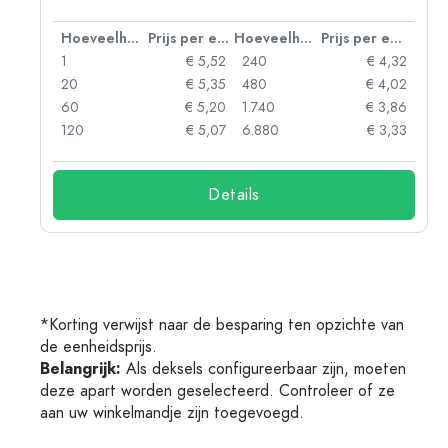
 eenheid
Hoeveelheid
Prijs per eenheid
Hoeveelheid
Prijs per eenheid
06
1
€ 5,52
240
€ 4,32
05
20
€ 5,35
480
€ 4,02
04
60
€ 5,20
1.740
€ 3,86
03
120
€ 5,07
6.880
€ 3,33
Details
*Korting verwijst naar de besparing ten opzichte van
de eenheidsprijs.
Belangrijk:
Als deksels configureerbaar zijn, moeten
deze apart worden geselecteerd. Controleer of ze
aan uw winkelmandje zijn toegevoegd.