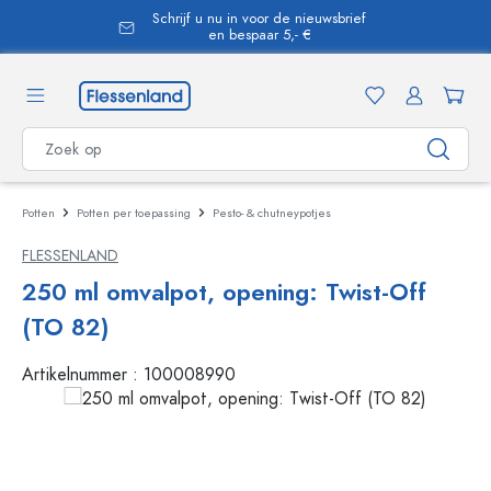
Schrijf u nu in voor de nieuwsbrief
hoofdinhoud
en bespaar 5,- €
Potten
Potten per toepassing
Pesto- & chutneypotjes
FLESSENLAND
250 ml omvalpot, opening: Twist-Off
(TO 82)
Artikelnummer :
100008990