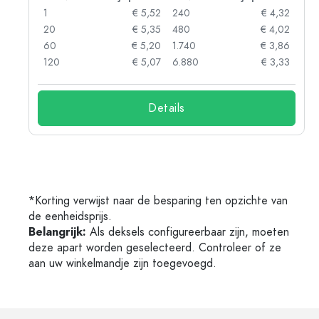
92
1
€ 5,52
240
€ 4,32
88
20
€ 5,35
480
€ 4,02
85
60
€ 5,20
1.740
€ 3,86
73
120
€ 5,07
6.880
€ 3,33
Details
*Korting verwijst naar de besparing ten opzichte van
de eenheidsprijs.
Belangrijk:
Als deksels configureerbaar zijn, moeten
deze apart worden geselecteerd. Controleer of ze
aan uw winkelmandje zijn toegevoegd.