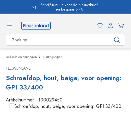
Schrijf u nu in voor de nieuwsbrief
hoofdinhoud
en bespaar 5,- €
Deksels en sluitingen
Sluitingstypen
FLESSENLAND
Schroefdop, hout, beige, voor opening:
GPI 33/400
Artikelnummer :
100029450