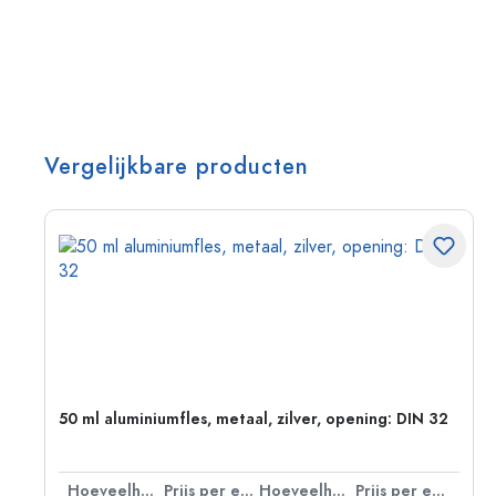
Vergelijkbare producten
g:
50 ml aluminiumfles, metaal, zilver, opening: DIN 32
 eenheid
Hoeveelheid
Prijs per eenheid
Hoeveelheid
Prijs per eenheid