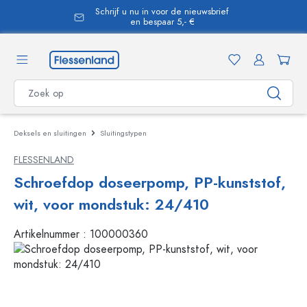
Schrijf u nu in voor de nieuwsbrief
hoofdinhoud
en bespaar 5,- €
Deksels en sluitingen
Sluitingstypen
FLESSENLAND
Schroefdop doseerpomp, PP-kunststof,
wit, voor mondstuk: 24/410
Artikelnummer :
100000360