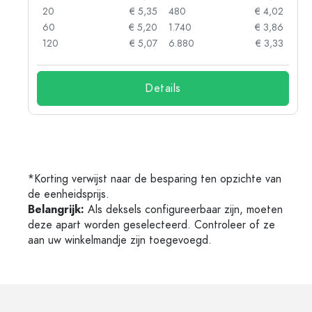
88
20
€ 5,35
480
€ 4,02
85
60
€ 5,20
1.740
€ 3,86
73
120
€ 5,07
6.880
€ 3,33
Details
*Korting verwijst naar de besparing ten opzichte van
de eenheidsprijs.
Belangrijk:
Als deksels configureerbaar zijn, moeten
deze apart worden geselecteerd. Controleer of ze
aan uw winkelmandje zijn toegevoegd.