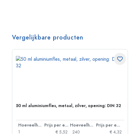
Vergelijkbare producten
g:
50 ml aluminiumfles, metaal, zilver, opening: DIN 32
 eenheid
Hoeveelheid
Prijs per eenheid
Hoeveelheid
Prijs per eenheid
92
1
€ 5,52
240
€ 4,32