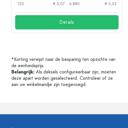
73
120
€ 5,07
6.880
€ 3,33
Details
*Korting verwijst naar de besparing ten opzichte van
de eenheidsprijs.
Belangrijk:
Als deksels configureerbaar zijn, moeten
deze apart worden geselecteerd. Controleer of ze
aan uw winkelmandje zijn toegevoegd.