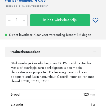
Prijs per eenheid:
€ 0,65
Prijzen incl. BTW, excl. verzendkosten
In het winkelmandje
Direct leverbaar.
Klaar voor verzending
binnen: 1-2 dagen
Productkenmerken
Stof overlapje karo-donkelgroen 12x12cm inkl. textiel lus
Het stof overlapje karo donkelgroen is een mooie
decoratie voor jampotten. De levering bevat ook een
adequate stof lus in natuurkleur. Geschikt voor potten met
deksel TO38, TO43, TO53.
Breed
120
mm
Gewicht
1
g