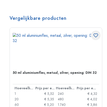
Vergelijkbare producten
g:
50 ml aluminiumfles, metaal, zilver, opening: DIN 32
 eenheid
Hoeveelheid
Prijs per eenheid
Hoeveelheid
Prijs per eenheid
92
1
€ 5,52
240
€ 4,32
88
20
€ 5,35
480
€ 4,02
85
60
€ 5,20
1.740
€ 3,86