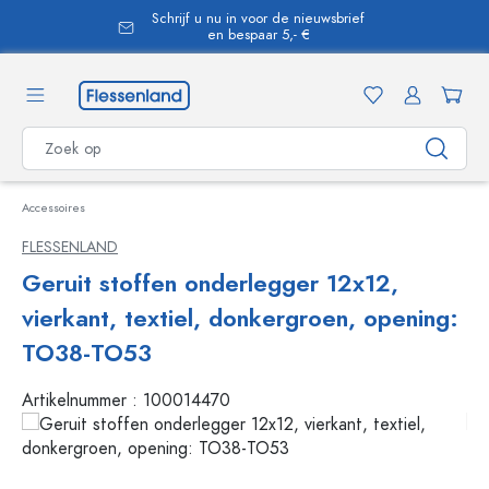
Schrijf u nu in voor de nieuwsbrief
hoofdinhoud
en bespaar 5,- €
Accessoires
FLESSENLAND
Geruit stoffen onderlegger 12x12,
vierkant, textiel, donkergroen, opening:
TO38-TO53
Artikelnummer :
100014470