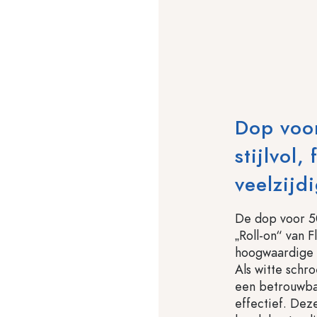
Dop voor
stijlvol,
veelzijd
De dop voor 50
„Roll-on“ van 
hoogwaardige m
Als witte schro
een betrouwba
effectief. Dez