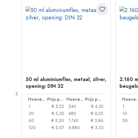
 goud
50 ml aluminiumfles, metaal, zilver,
2.160 m
opening: DIN 32
beugels
Prijs per eenheid
Hoeveelheid
Prijs per eenheid
Hoeveelheid
Prijs per eenheid
Hoevee
 0,06
1
€ 5,52
240
€ 4,32
1
 0,05
20
€ 5,35
480
€ 4,02
10
 0,04
60
€ 5,20
1.740
€ 3,86
50
 0,03
120
€ 5,07
6.880
€ 3,33