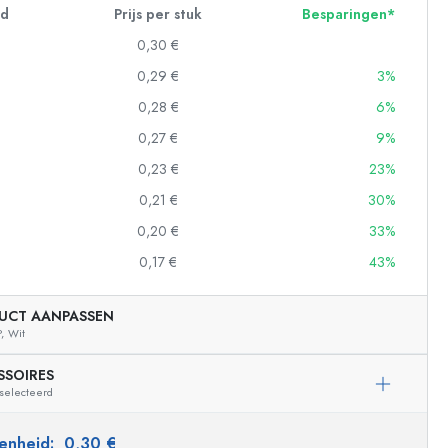
id
Prijs per stuk
Besparingen*
0,30 €
0,29 €
3%
0,28 €
6%
0,27 €
9%
0,23 €
23%
0,21 €
30%
0,20 €
33%
0,17 €
43%
UCT AANPASSEN
,
Wit
SSOIRES
eselecteerd
 eenheid:
0,30 €
Voorbeeldige vertegenwoordiging