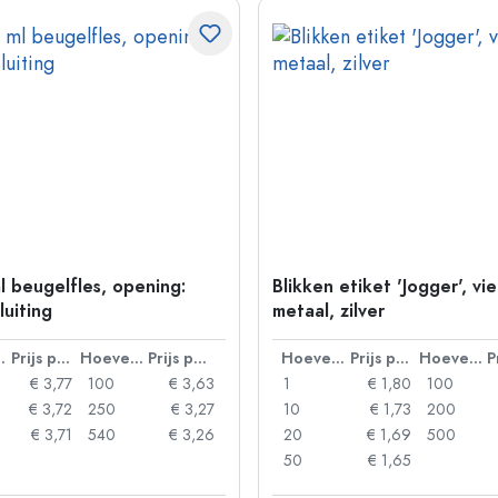
l beugelfles, opening:
Blikken etiket 'Jogger', vi
luiting
metaal, zilver
lheid
Prijs per eenheid
Hoeveelheid
Prijs per eenheid
Hoeveelheid
Prijs per eenheid
Hoeveelheid
€ 3,77
100
€ 3,63
1
€ 1,80
100
€ 3,72
250
€ 3,27
10
€ 1,73
200
€ 3,71
540
€ 3,26
20
€ 1,69
500
50
€ 1,65