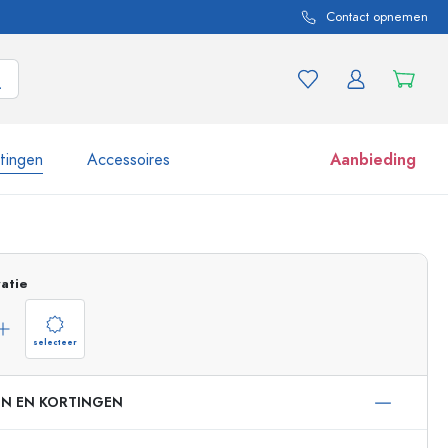
Contact opnemen
itingen
Accessoires
Aanbieding
 en productvarianten
Potten e potjes
Ontdek nu
atie
Nu winkelen
selecteer
EN EN KORTINGEN
ml
 ml