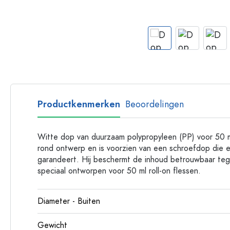
Glazen flessen met hengsel
Flessen met lange hals
Polygonale flessen
Flessen per materiaal
Glazen flessen
Plastic flessen
Productkenmerken
Beoordelingen
Witte dop van duurzaam polypropyleen (PP) voor 50 m
rond ontwerp en is voorzien van een schroefdop die ee
garandeert. Hij beschermt de inhoud betrouwbaar teg
speciaal ontworpen voor 50 ml roll-on flessen.
Diameter - Buiten
Gewicht