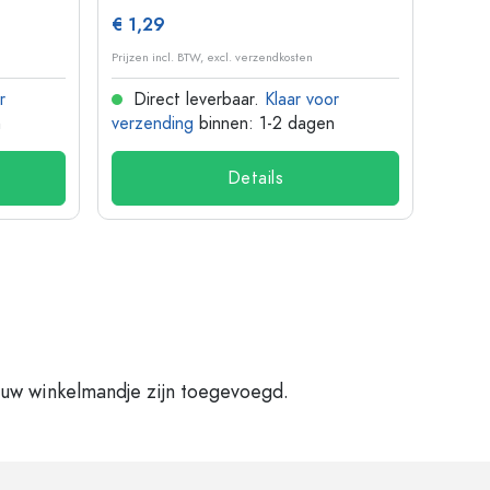
€ 1,29
€ 10
Prijzen incl. BTW, excl. verzendkosten
Prijzen 
r
Direct leverbaar.
Klaar voor
Dir
n
verzending
binnen: 1-2 dagen
verze
Details
 uw winkelmandje zijn toegevoegd.