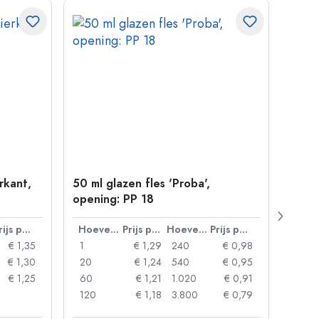
erkant,
50 ml glazen fles 'Proba',
Kroon
opening: PP 18
Prijs per eenheid
Hoeveelheid
Prijs per eenheid
Hoeveelheid
Prijs per eenheid
€ 1,35
1
€ 1,29
240
€ 0,98
1
€ 1,30
20
€ 1,24
540
€ 0,95
20
€ 1,25
60
€ 1,21
1.020
€ 0,91
50
120
€ 1,18
3.800
€ 0,79
100