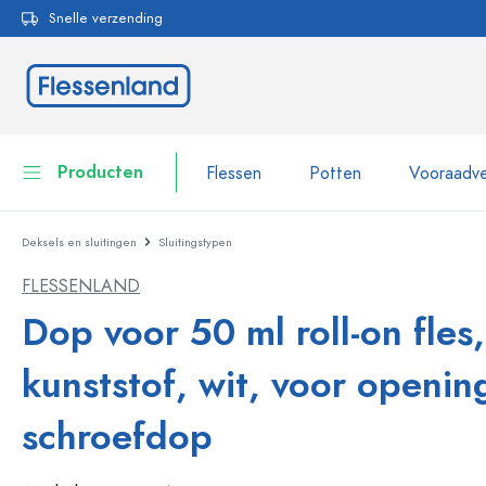
Snelle verzending
oekopdracht
Ga naar de hoofdnavigatie
Producten
Flessen
Potten
Vooraadve
Deksels en sluitingen
Sluitingstypen
Flessen
Toon alles Flessen
FLESSENLAND
Potten
Flessen per merk
Dop voor 50 ml roll-on fles,
WECK flessen
Vooraadverpakkingen
kunststof, wit, voor openin
Servies
Flessen op volume
schroefdop
Miniatuurflesjes
Cosmetische verpakkingen
Glazen flessen 100 ml