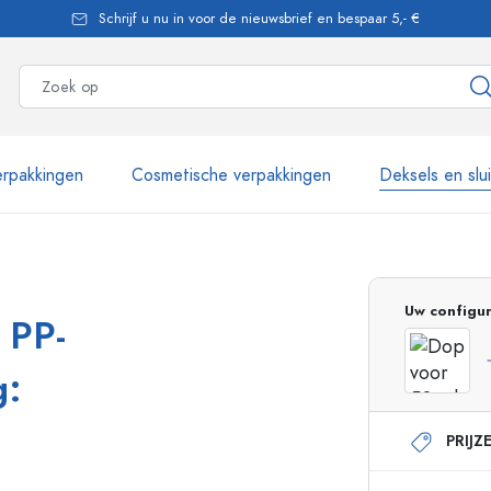
Schrijf u nu in voor de nieuwsbrief en bespaar 5,- €
rpakkingen
Cosmetische verpakkingen
Deksels en slu
meer dan 2.500 producten
Uw configur
 PP-
Estal flessen
g:
PRIJZ
Glazen flessen 250 ml
Glazen flessen 750 
Glazen flessen 500 ml
Glazen flessen 1000