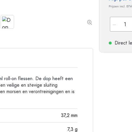
Flessen met ronde schouder
Gistingsflessen & Ma
Prijzen incl. BT
Heupflessen
Flessen met brede hals
Steengoed flessen
Direct l
Aluminium flessen
l roll-on flessen. De dop heeft een
n veilige en stevige sluiting
en morsen en verontreinigingen en is
37,2
mm
7,3
g