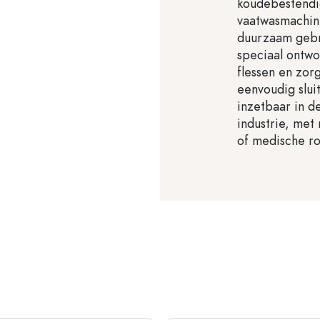
koudebestendi
vaatwasmachine
duurzaam gebr
speciaal ontwo
flessen en zor
eenvoudig slui
inzetbaar in d
industrie, met
of medische ro