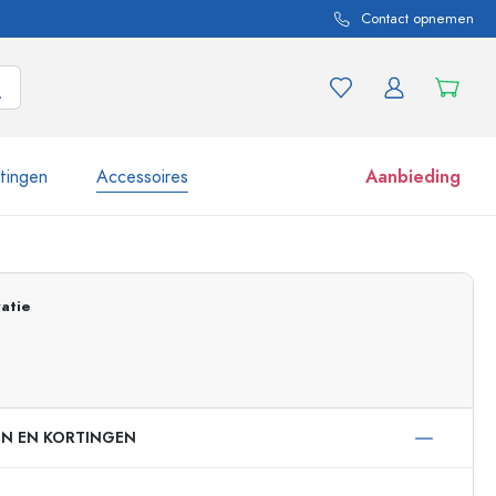
Contact opnemen
itingen
Accessoires
Aanbieding
 en productvarianten
Potten e potjes
atie
Ontdek nu
Nu winkelen
EN EN KORTINGEN
ml
 ml