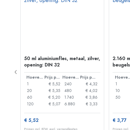
 goud
50 ml aluminiumfles, metaal, zilver,
2.160 m
opening: DIN 32
beugels
Prijs per eenheid
Hoeveelheid
Prijs per eenheid
Hoeveelheid
Prijs per eenheid
Hoevee
 0,06
1
€ 5,52
240
€ 4,32
1
 0,05
20
€ 5,35
480
€ 4,02
10
 0,04
60
€ 5,20
1.740
€ 3,86
50
 0,03
120
€ 5,07
6.880
€ 3,33
€ 5,52
€ 3,77
Prijzen incl. BTW, excl. verzendkosten
Prijzen incl