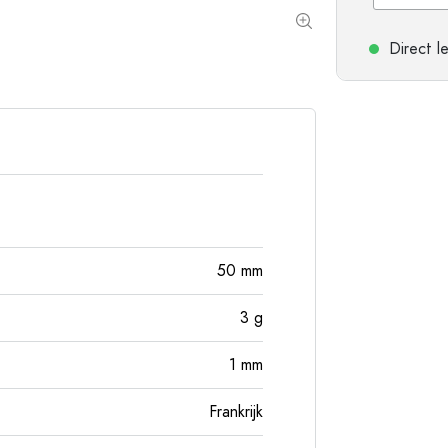
Flessen met ronde schouder
Gistingsflessen & Ma
Heupflessen
Direct l
Flessen met brede hals
Steengoed flessen
Aluminium flessen
50
mm
3
g
1
mm
Frankrijk