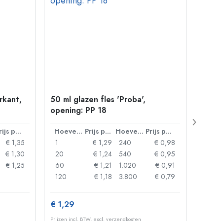
erkant,
50 ml glazen fles 'Proba',
Kroon
opening: PP 18
Prijs per eenheid
Hoeveelheid
Prijs per eenheid
Hoeveelheid
Prijs per eenheid
€ 1,35
1
€ 1,29
240
€ 0,98
1
€ 1,30
20
€ 1,24
540
€ 0,95
20
€ 1,25
60
€ 1,21
1.020
€ 0,91
50
120
€ 1,18
3.800
€ 0,79
100
€ 1,29
€ 10
Prijzen incl. BTW, excl. verzendkosten
Prijzen 