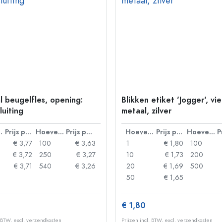
l beugelfles, opening:
Blikken etiket 'Jogger', vi
luiting
metaal, zilver
lheid
Prijs per eenheid
Hoeveelheid
Prijs per eenheid
Hoeveelheid
Prijs per eenheid
Hoeveelheid
€ 3,77
100
€ 3,63
1
€ 1,80
100
€ 3,72
250
€ 3,27
10
€ 1,73
200
€ 3,71
540
€ 3,26
20
€ 1,69
500
50
€ 1,65
€ 1,80
. BTW, excl. verzendkosten
Prijzen incl. BTW, excl. verzendkosten