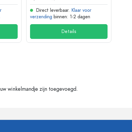
r
Direct leverbaar.
Klaar voor
Dir
n
verzending
binnen: 1-2 dagen
verze
Details
 uw winkelmandje zijn toegevoegd.