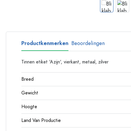
Glazen flessen met hengsel
Flessen met lange hals
Polygonale flessen
Flessen per materiaal
Glazen flessen
Productkenmerken
Beoordelingen
Plastic flessen
Tinnen etiket 'Azijn', vierkant, metaal, zilver
Breed
Gewicht
Hoogte
Land Van Productie