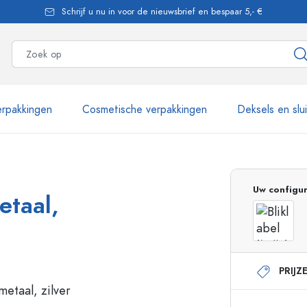
Schrijf u nu in voor de nieuwsbrief en bespaar 5,- €
rpakkingen
Cosmetische verpakkingen
Deksels en slu
meer dan 2.500 producten
Uw configur
metaal,
Estal flessen
PRIJZ
Glazen flessen 250 ml
Glazen flessen 750 
Glazen flessen 500 ml
Glazen flessen 1000