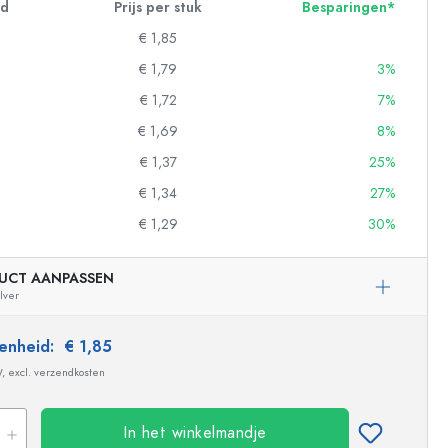
id
Prijs per stuk
Besparingen*
€ 1,85
€ 1,79
3%
€ 1,72
7%
€ 1,69
8%
€ 1,37
25%
€ 1,34
27%
€ 1,29
30%
UCT AANPASSEN
ilver
 eenheid:
€ 1,85
W, excl. verzendkosten
In het winkelmandje