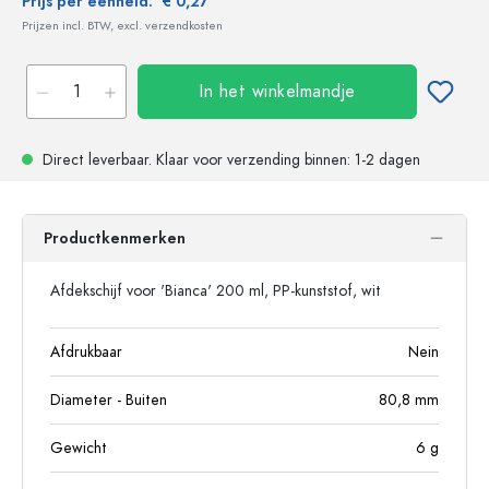
Prijs per eenheid:
€ 0,27
Prijzen incl. BTW, excl. verzendkosten
In het winkelmandje
Direct leverbaar.
Klaar voor verzending
binnen: 1-2 dagen
Productkenmerken
Afdekschijf voor 'Bianca' 200 ml, PP-kunststof, wit
Afdrukbaar
Nein
Diameter - Buiten
80,8
mm
Gewicht
6
g