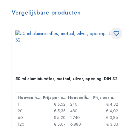
Vergelijkbare producten
g:
50 ml aluminiumfles, metaal, zilver, opening: DIN 32
 eenheid
Hoeveelheid
Prijs per eenheid
Hoeveelheid
Prijs per eenheid
92
1
€ 5,52
240
€ 4,32
88
20
€ 5,35
480
€ 4,02
85
60
€ 5,20
1.740
€ 3,86
73
120
€ 5,07
6.880
€ 3,33