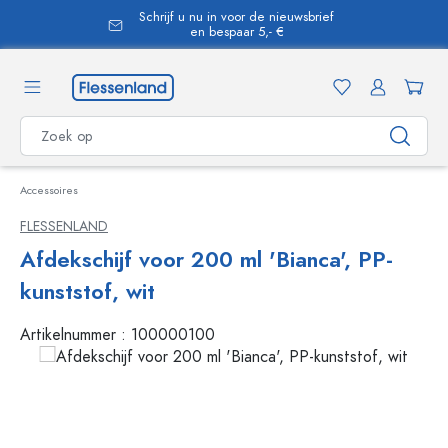
Schrijf u nu in voor de nieuwsbrief
hoofdinhoud
en bespaar 5,- €
Accessoires
FLESSENLAND
Afdekschijf voor 200 ml 'Bianca', PP-
kunststof, wit
Artikelnummer :
100000100