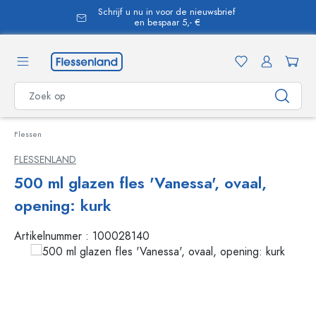
Schrijf u nu in voor de nieuwsbrief
hoofdinhoud
en bespaar 5,- €
Flessen
FLESSENLAND
500 ml glazen fles 'Vanessa', ovaal,
opening: kurk
Artikelnummer :
100028140