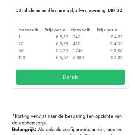
50 ml aluminiumfles, metaal, zilver, opening: DIN 32
 eenheid
Hoeveelheid
Prijs per eenheid
Hoeveelheid
Prijs per eenheid
06
1
€ 5,52
240
€ 4,32
05
20
€ 5,35
480
€ 4,02
04
60
€ 5,20
1.740
€ 3,86
03
120
€ 5,07
6.880
€ 3,33
Details
*Korting verwijst naar de besparing ten opzichte van
de eenheidsprijs.
Belangrijk:
Als deksels configureerbaar zijn, moeten