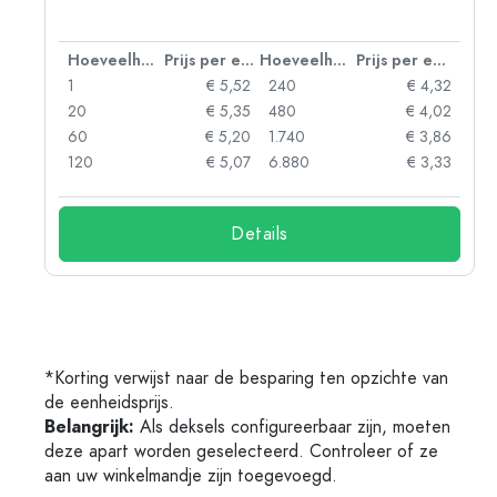
 eenheid
Hoeveelheid
Prijs per eenheid
Hoeveelheid
Prijs per eenheid
92
1
€ 5,52
240
€ 4,32
88
20
€ 5,35
480
€ 4,02
85
60
€ 5,20
1.740
€ 3,86
73
120
€ 5,07
6.880
€ 3,33
Details
*Korting verwijst naar de besparing ten opzichte van
de eenheidsprijs.
Belangrijk:
Als deksels configureerbaar zijn, moeten
deze apart worden geselecteerd. Controleer of ze
aan uw winkelmandje zijn toegevoegd.