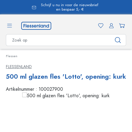
Schrijf u nu in voor de nieuwsbrief
hoofdinhoud
en bespaar 5,- €
Flessen
FLESSENLAND
500 ml glazen fles 'Lotto', opening: kurk
Artikelnummer :
100027900