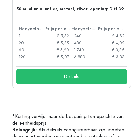
50 ml aluminiumfles, metaal, zilver, opening: DIN 32
 eenheid
Hoeveelheid
Prijs per eenheid
Hoeveelheid
Prijs per eenheid
78
1
€ 5,52
240
€ 4,32
76
20
€ 5,35
480
€ 4,02
73
60
€ 5,20
1.740
€ 3,86
60
120
€ 5,07
6.880
€ 3,33
Details
*Korting verwijst naar de besparing ten opzichte van
de eenheidsprijs.
Belangrijk:
Als deksels configureerbaar zijn, moeten
deze apart worden geselecteerd. Controleer of ze