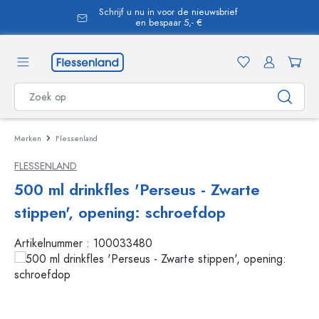
Schrijf u nu in voor de nieuwsbrief
hoofdinhoud
en bespaar 5,- €
Merken
Flessenland
FLESSENLAND
500 ml drinkfles 'Perseus - Zwarte
stippen', opening: schroefdop
Artikelnummer :
100033480