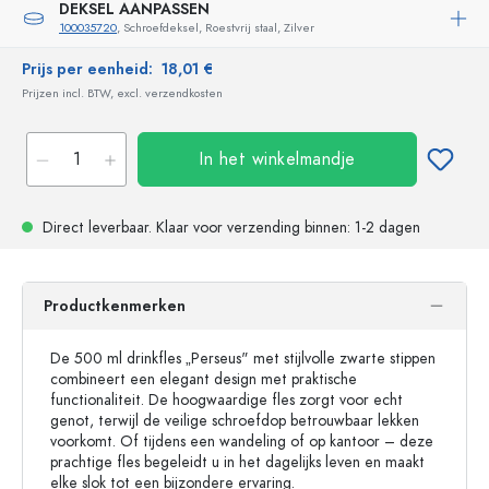
DEKSEL AANPASSEN
100035720
, Schroefdeksel, Roestvrij staal, Zilver
Prijs per eenheid:
18,01 €
Prijzen incl. BTW, excl. verzendkosten
In het winkelmandje
Direct leverbaar.
Klaar voor verzending
binnen: 1-2 dagen
Productkenmerken
De 500 ml drinkfles „Perseus" met stijlvolle zwarte stippen
combineert een elegant design met praktische
functionaliteit. De hoogwaardige fles zorgt voor echt
genot, terwijl de veilige schroefdop betrouwbaar lekken
voorkomt. Of tijdens een wandeling of op kantoor – deze
prachtige fles begeleidt u in het dagelijks leven en maakt
elke slok tot een bijzondere ervaring.