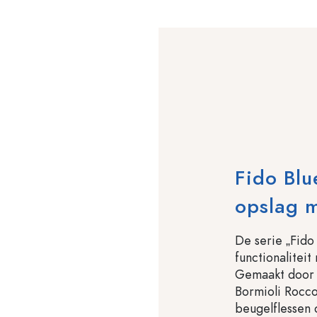
Fido Blu
opslag 
De serie „Fid
functionalitei
Gemaakt door h
Bormioli Rocc
beugelflessen 