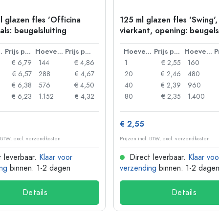
 glazen fles 'Officina
125 ml glazen fles 'Swing',
als: beugelsluiting
vierkant, opening: beugels
lheid
Prijs per eenheid
Hoeveelheid
Prijs per eenheid
Hoeveelheid
Prijs per eenheid
Hoeveelheid
€ 6,79
144
€ 4,86
1
€ 2,55
160
€ 6,57
288
€ 4,67
20
€ 2,46
480
€ 6,38
576
€ 4,50
40
€ 2,39
960
€ 6,23
1.152
€ 4,32
80
€ 2,35
1.400
€ 2,55
. BTW, excl. verzendkosten
Prijzen incl. BTW, excl. verzendkosten
 leverbaar.
Klaar voor
Direct leverbaar.
Klaar voo
ng
binnen: 1-2 dagen
verzending
binnen: 1-2 dage
Details
Details