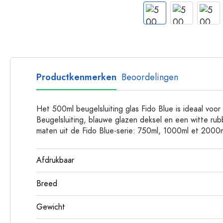
Glazen flessen met hengsel
Flessen met lange hals
Polygonale flessen
Flessen per materiaal
Glazen flessen
Productkenmerken
Beoordelingen
Plastic flessen
Het 500ml beugelsluiting glas Fido Blue is ideaal voo
Beugelsluiting, blauwe glazen deksel en een witte rub
maten uit de Fido Blue-serie: 750ml, 1000ml et 2000m
Afdrukbaar
Breed
Gewicht