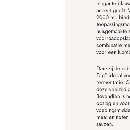
elegante blauw
accent geeft. 
2000 ml, biedt
toepassingsmo
huisgemaakte sp
voorraadopsla
combinatie met
voor een luchtd
Dankzij de rob
Top“ ideaal vo
fermentatie. O
deze veelzijdi
Bovendien is h
opslag en voo
voedingsmidde
meel en noten 
sauzen.