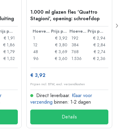
1.000 ml glazen fles 'Quattro
250 m
luiting
Stagioni', opening: schroefdop
vierk
Prijs per eenheid
Hoeveelheid
Prijs per eenheid
Hoeveelheid
Prijs per eenheid
€ 1,91
1
€ 3,92
192
€ 2,94
1
€ 1,86
12
€ 3,80
384
€ 2,84
16
€ 1,79
48
€ 3,69
768
€ 2,74
80
€ 1,52
96
€ 3,60
1.536
€ 2,36
120
€ 3,92
€ 3,
Prijzen incl. BTW, excl. verzendkosten
Prijzen 
r
Direct leverbaar.
Klaar voor
Dir
n
verzending
binnen: 1-2 dagen
verze
Details