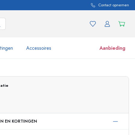
Contact opnemen
itingen
Accessoires
Aanbieding
 en productvarianten
Potten e potjes
Ontdek nu
atie
Nu winkelen
EN EN KORTINGEN
ml
 ml