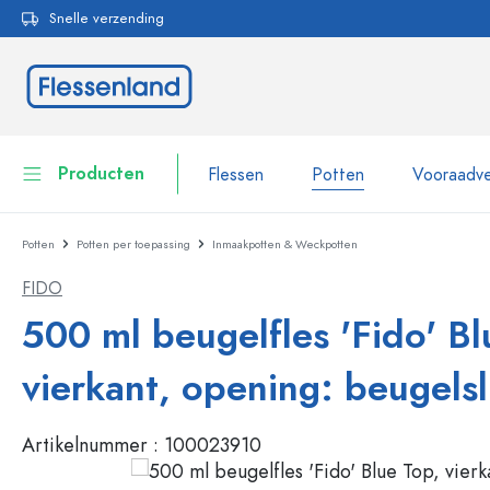
Snelle verzending
oekopdracht
Ga naar de hoofdnavigatie
Producten
Flessen
Potten
Vooraadve
Potten
Potten per toepassing
Inmaakpotten & Weckpotten
Flessen
Toon alles Flessen
FIDO
Potten
Flessen per merk
500 ml beugelfles 'Fido' Bl
WECK flessen
Vooraadverpakkingen
vierkant, opening: beugelsl
Servies
Flessen op volume
Artikelnummer :
100023910
Miniatuurflesjes
Cosmetische verpakkingen
Glazen flessen 100 ml