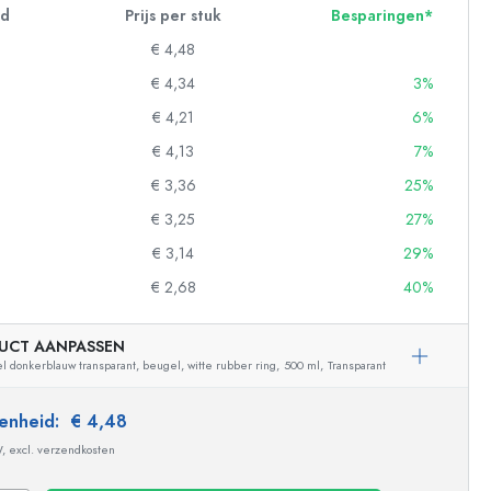
id
Prijs per stuk
Besparingen*
€ 4,48
€ 4,34
3%
€ 4,21
6%
€ 4,13
7%
€ 3,36
25%
€ 3,25
27%
€ 3,14
29%
€ 2,68
40%
UCT AANPASSEN
l donkerblauw transparant, beugel, witte rubber ring,
500 ml,
Transparant
 eenheid:
€ 4,48
Voorbeeldige vertegenwoordiging
W, excl. verzendkosten