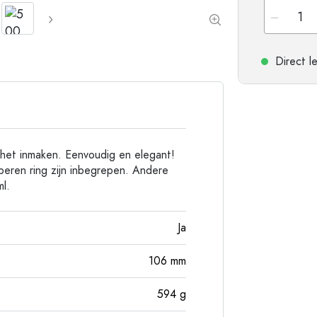
Flessen met ronde schouder
Gistingsflessen & Ma
Heupflessen
Flessen met brede hals
Direct l
Steengoed flessen
Aluminium flessen
r het inmaken. Eenvoudig en elegant!
beren ring zijn inbegrepen. Andere
l.
Ja
106
mm
594
g