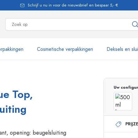
Schrijf u nu in voor de nieuwsbrief en bespaar 5,- €
rpakkingen
Cosmetische verpakkingen
Deksels en slu
meer dan 2.500 producten
Uw configur
ue Top,
Estal flessen
uiting
PRIJZ
Glazen flessen 250 ml
Glazen flessen 750 
Glazen flessen 500 ml
Glazen flessen 1000