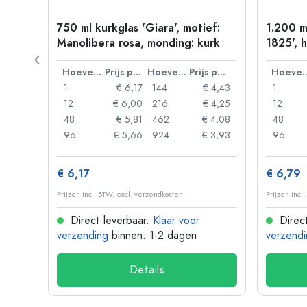
ni',
750 ml kurkglas 'Giara', motief:
1.200 ml
Manolibera rosa, monding: kurk
1825', h
Prijs per eenheid
Hoeveelheid
Prijs per eenheid
Hoeveelheid
Prijs per eenheid
Hoevee
 3,69
1
€ 6,17
144
€ 4,43
1
 3,57
12
€ 6,00
216
€ 4,25
12
 3,45
48
€ 5,81
462
€ 4,08
48
 2,95
96
€ 5,66
924
€ 3,93
96
€ 6,17
€ 6,79
Prijzen incl. BTW, excl. verzendkosten
Prijzen incl
Direct leverbaar.
Klaar voor
Direct
verzending
binnen: 1-2 dagen
verzendi
Details