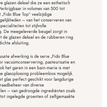
e glazen deksel die ze een esthetisch
Verkrijgbaar in volumes van 500 tot
 „Fido Blue Top“ veelzijdige
gelijkheden – van het conserveren van
ecialiteiten tot stijlvolle
g. De meegeleverde beugel zorgt in
 de glazen deksel en de rubberen ring
ichte afsluiting.
uuste afwerking is de serie „Fido Blue
or vacuümconservering, pasteurisatie en
ok het garen in een bain-marie is met
ge glasoplossing probleemloos mogelijk.
et glas perfect geschikt voor langdurige
rraadbeheer van diverse
len – van gedroogde ingrediënten zoals
tot ingelegde groenten of zelfgemaakte