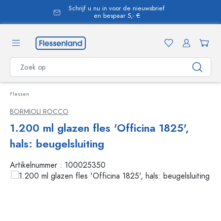
Schrijf u nu in voor de nieuwsbrief
hoofdinhoud
en bespaar 5,- €
Flessen
BORMIOLI ROCCO
1.200 ml glazen fles 'Officina 1825',
hals: beugelsluiting
Artikelnummer :
100025350