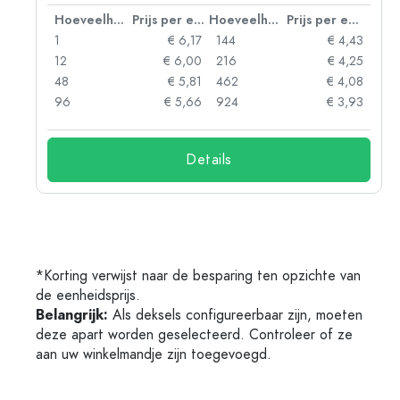
 eenheid
Hoeveelheid
Prijs per eenheid
Hoeveelheid
Prijs per eenheid
61
1
€ 6,17
144
€ 4,43
29
12
€ 6,00
216
€ 4,25
98
48
€ 5,81
462
€ 4,08
72
96
€ 5,66
924
€ 3,93
Details
*Korting verwijst naar de besparing ten opzichte van
de eenheidsprijs.
Belangrijk:
Als deksels configureerbaar zijn, moeten
deze apart worden geselecteerd. Controleer of ze
aan uw winkelmandje zijn toegevoegd.