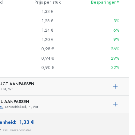
id
Prijs per stuk
Besparingen*
1,33 €
1,28 €
3%
1,24 €
6%
1,20 €
9%
0,98 €
26%
0,94 €
29%
0,90 €
32%
UCT AANPASSEN
0 ml,
Wit
EL AANPASSEN
60
, Schroefdeksel, PP, Wit
Voorbeeldige vertegenwoordiging
 eenheid:
1,33 €
W, excl. verzendkosten