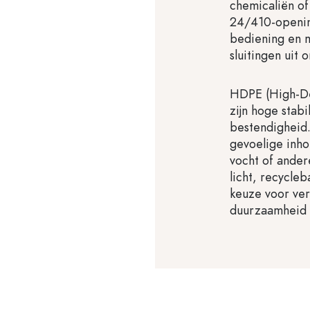
chemicaliën of
24/410-openin
bediening en m
sluitingen uit 
HDPE (High-De
zijn hoge stab
bestendigheid
gevoelige inh
vocht of ander
licht, recycle
keuze voor ver
duurzaamheid