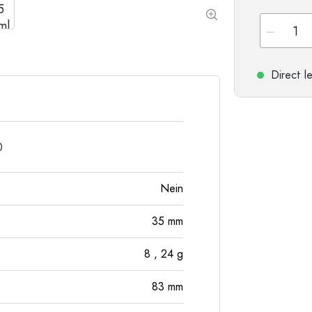
Flessen met ronde schouder
Gistingsflessen & Ma
Heupflessen
Flessen met brede hals
Direct l
Steengoed flessen
Aluminium flessen
0
Nein
35
mm
8
, 24
g
83
mm