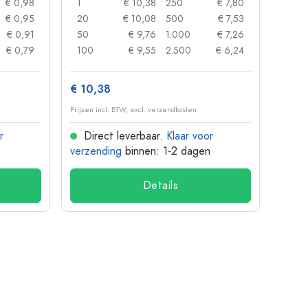
€ 0,98
1
€ 10,38
250
€ 7,80
1
€ 0,95
20
€ 10,08
500
€ 7,53
24
€ 0,91
50
€ 9,76
1.000
€ 7,26
72
€ 0,79
100
€ 9,55
2.500
€ 6,24
120
€ 10,38
€ 1,3
Prijzen incl. BTW, excl. verzendkosten
Prijzen 
r
Direct leverbaar.
Klaar voor
Dir
n
verzending
binnen: 1-2 dagen
verze
Details