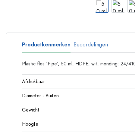
Glazen flessen met hengsel
Flessen met lange hals
Polygonale flessen
Flessen per materiaal
Glazen flessen
Productkenmerken
Beoordelingen
Plastic flessen
Plastic fles 'Pipe', 50 ml, HDPE, wit, monding: 24/41
Afdrukbaar
Diameter - Buiten
Gewicht
Hoogte