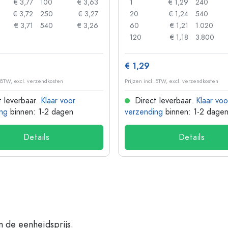
€ 3,77
100
€ 3,63
1
€ 1,29
240
€ 3,72
250
€ 3,27
20
€ 1,24
540
€ 3,71
540
€ 3,26
60
€ 1,21
1.020
120
€ 1,18
3.800
€ 1,29
. BTW, excl. verzendkosten
Prijzen incl. BTW, excl. verzendkosten
 leverbaar.
Klaar voor
Direct leverbaar.
Klaar voo
ng
binnen: 1-2 dagen
verzending
binnen: 1-2 dage
Details
Details
n de eenheidsprijs.