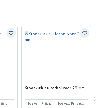
Kroonkurk-sluiterbel voor 29 mm
500 m
Carré
38 m
Prijs per eenheid
Hoeveelheid
Prijs per eenheid
Hoeveelheid
Prijs per eenheid