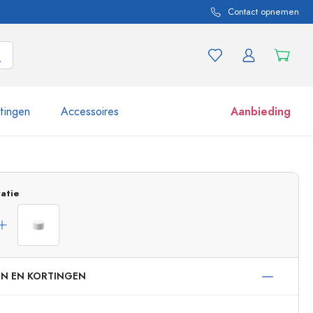
Contact opnemen
itingen
Accessoires
Aanbieding
 en productvarianten
Potten e potjes
atie
Ontdek nu
Nu winkelen
EN EN KORTINGEN
ml
 ml