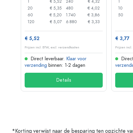
 0,92
1
€ 5,52
240
€ 4,32
1
 0,88
20
€ 5,35
480
€ 4,02
10
 0,85
60
€ 5,20
1.740
€ 3,86
50
 0,73
120
€ 5,07
6.880
€ 3,33
€ 5,52
€ 3,77
Prijzen incl. BTW, excl. verzendkosten
Prijzen incl
Direct leverbaar.
Klaar voor
Direct
verzending
binnen: 1-2 dagen
verzendi
Details
*Korting verwijst naar de besparing ten opzichte va