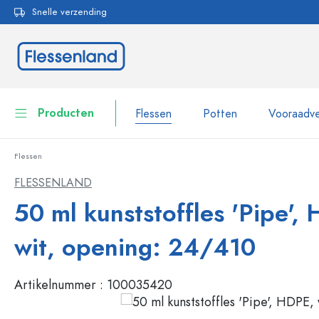
Snelle verzending
oekopdracht
Ga naar de hoofdnavigatie
Producten
Flessen
Potten
Vooraadve
Flessen
Flessen
Toon alles Flessen
FLESSENLAND
Potten
50 ml kunststoffles 'Pipe',
Flessen per merk
WECK flessen
Vooraadverpakkingen
wit, opening: 24/410
Servies
Flessen op volume
Artikelnummer :
100035420
Miniatuurflesjes
Cosmetische verpakkingen
Glazen flessen 100 ml