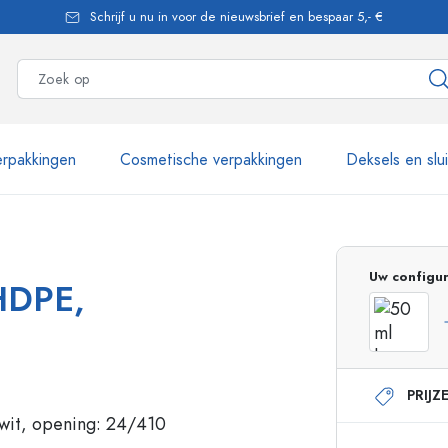
Schrijf u nu in voor de nieuwsbrief en bespaar 5,- €
rpakkingen
Cosmetische verpakkingen
Deksels en slu
meer dan 2.500 producten
Uw configur
 HDPE,
Estal flessen
PRIJZ
Glazen flessen 250 ml
Glazen flessen 750 
Glazen flessen 500 ml
Glazen flessen 1000