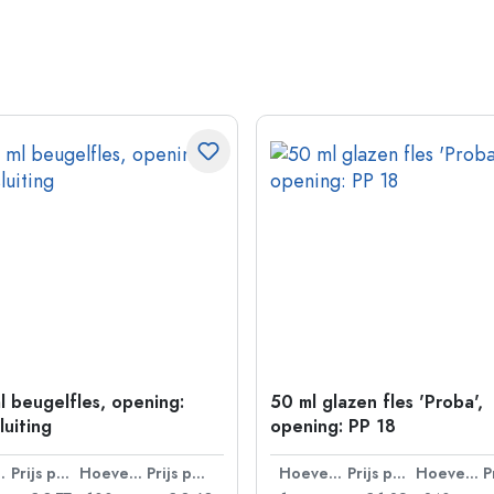
l beugelfles, opening:
50 ml glazen fles 'Proba',
luiting
opening: PP 18
lheid
Prijs per eenheid
Hoeveelheid
Prijs per eenheid
Hoeveelheid
Prijs per eenheid
Hoeveelheid