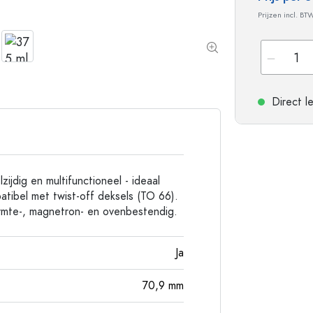
Flessen met ronde schouder
Gistingsflessen & Ma
Prijzen incl. BT
Heupflessen
Flessen met brede hals
Steengoed flessen
Direct l
Aluminium flessen
ijdig en multifunctioneel - ideaal
atibel met twist-off deksels (TO 66).
rmte-, magnetron- en ovenbestendig.
Ja
70,9
mm