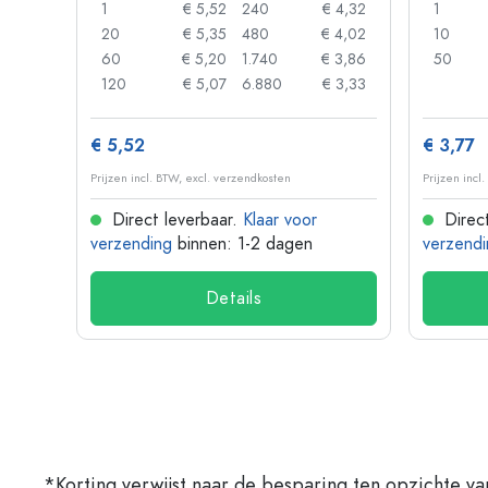
 0,92
1
€ 5,52
240
€ 4,32
1
 0,88
20
€ 5,35
480
€ 4,02
10
 0,85
60
€ 5,20
1.740
€ 3,86
50
 0,73
120
€ 5,07
6.880
€ 3,33
€ 5,52
€ 3,77
Prijzen incl. BTW, excl. verzendkosten
Prijzen incl
Direct leverbaar.
Klaar voor
Direct
verzending
binnen: 1-2 dagen
verzendi
Details
*Korting verwijst naar de besparing ten opzichte va