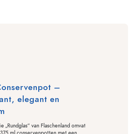
Conservenpot –
ant, elegant en
am
e „Rundglas“ van Flaschenland omvat
375 ml conservenpotten met een