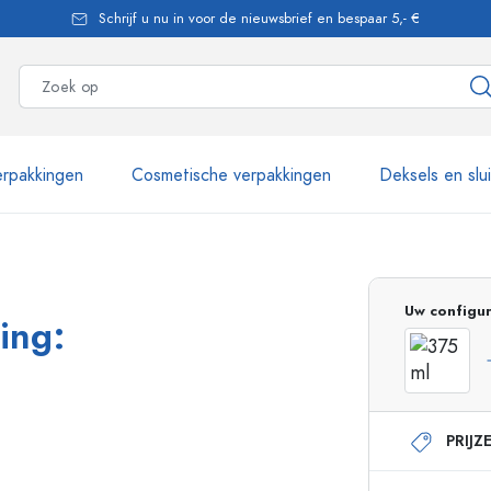
Schrijf u nu in voor de nieuwsbrief en bespaar 5,- €
rpakkingen
Cosmetische verpakkingen
Deksels en slu
meer dan 2.500 producten
Uw configur
ing:
Estal flessen
PRIJZ
Glazen flessen 250 ml
Glazen flessen 750 
Glazen flessen 500 ml
Glazen flessen 1000