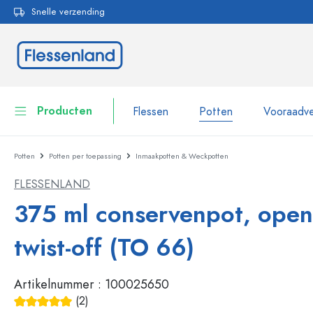
Snelle verzending
oekopdracht
Ga naar de hoofdnavigatie
Producten
Flessen
Potten
Vooraadve
Potten
Potten per toepassing
Inmaakpotten & Weckpotten
Flessen
Toon alles Flessen
FLESSENLAND
Potten
Flessen per merk
375 ml conservenpot, open
WECK flessen
Vooraadverpakkingen
twist-off (TO 66)
Servies
Flessen op volume
Artikelnummer :
100025650
Miniatuurflesjes
Cosmetische verpakkingen
Glazen flessen 100 ml
(2)