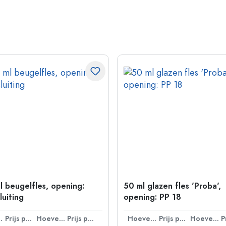
l beugelfles, opening:
50 ml glazen fles 'Proba',
luiting
opening: PP 18
lheid
Prijs per eenheid
Hoeveelheid
Prijs per eenheid
Hoeveelheid
Prijs per eenheid
Hoeveelheid