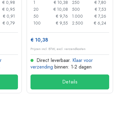
€ 0,98
1
€ 10,38
250
€ 7,80
1
€ 0,95
20
€ 10,08
500
€ 7,53
24
€ 0,91
50
€ 9,76
1.000
€ 7,26
72
€ 0,79
100
€ 9,55
2.500
€ 6,24
120
€ 10,38
€ 1,3
Prijzen incl. BTW, excl. verzendkosten
Prijzen 
r
Direct leverbaar.
Klaar voor
Dir
n
verzending
binnen: 1-2 dagen
verze
Details