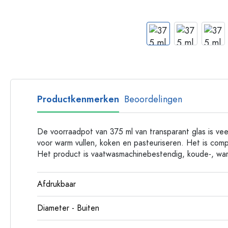
Glazen flessen met hengsel
Flessen met lange hals
Polygonale flessen
Flessen per materiaal
Glazen flessen
Plastic flessen
Productkenmerken
Beoordelingen
De voorraadpot van 375 ml van transparant glas is veelz
voor warm vullen, koken en pasteuriseren. Het is comp
Het product is vaatwasmachinebestendig, koude-, wa
Afdrukbaar
Diameter - Buiten