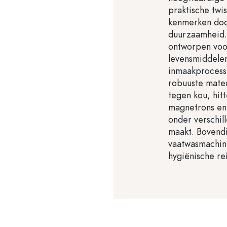
praktische twi
kenmerken door
duurzaamheid. 
ontworpen voo
levensmiddele
inmaakprocesse
robuuste mater
tegen kou, hitt
magnetrons en 
onder verschil
maakt. Bovendi
vaatwasmachin
hygiënische re