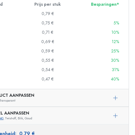
id
Prijs per stuk
Besparingen*
0,79 €
0,75 €
5%
0,71 €
10%
0,69 €
12%
0,59 €
25%
0,55 €
30%
0,54 €
31%
0,47 €
40%
UCT AANPASSEN
Transparant
EL AANPASSEN
40
, Twist-off, Blik, Goud
Voorbeeldige vertegenwoordiging
 eenheid:
0,79 €