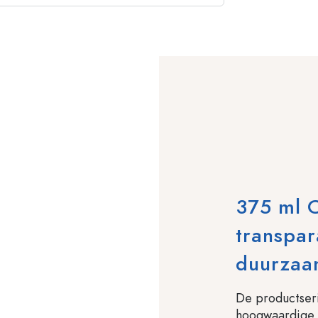
375 ml 
transpar
duurza
De productseri
hoogwaardige 