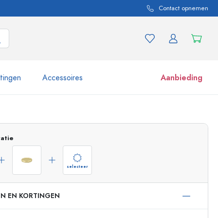
Contact opnemen
itingen
Accessoires
Aanbieding
 en productvarianten
Potten e potjes
Ontdek nu
atie
Nu winkelen
selecteer
EN EN KORTINGEN
ml
 ml