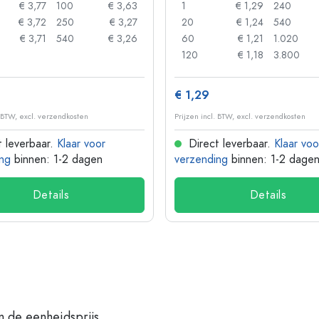
€ 3,77
100
€ 3,63
1
€ 1,29
240
€ 3,72
250
€ 3,27
20
€ 1,24
540
€ 3,71
540
€ 3,26
60
€ 1,21
1.020
120
€ 1,18
3.800
€ 1,29
. BTW, excl. verzendkosten
Prijzen incl. BTW, excl. verzendkosten
 leverbaar.
Klaar voor
Direct leverbaar.
Klaar voo
ng
binnen: 1-2 dagen
verzending
binnen: 1-2 dage
Details
Details
n de eenheidsprijs.