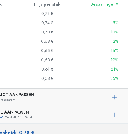
id
Prijs per stuk
Besparingen*
0,78 €
0,74 €
5%
0,70 €
10%
0,68 €
12%
0,65 €
16%
0,63 €
19%
0,61 €
21%
0,58 €
25%
UCT AANPASSEN
Transparant
EL AANPASSEN
40
, Twist-off, Blik, Goud
Voorbeeldige vertegenwoordiging
 eenheid:
0,78 €