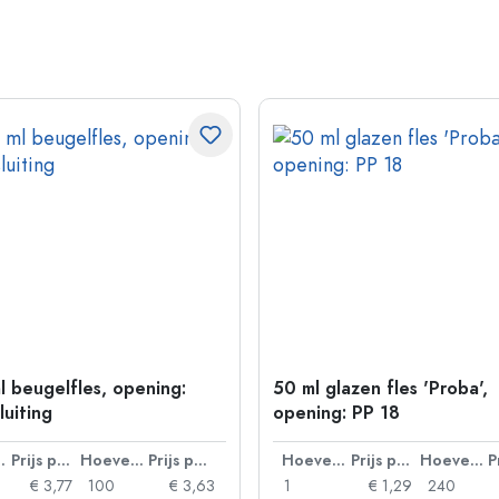
l beugelfles, opening:
50 ml glazen fles 'Proba',
luiting
opening: PP 18
lheid
Prijs per eenheid
Hoeveelheid
Prijs per eenheid
Hoeveelheid
Prijs per eenheid
Hoeveelheid
€ 3,77
100
€ 3,63
1
€ 1,29
240