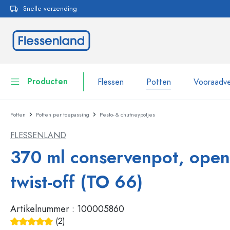
Snelle verzending
oekopdracht
Ga naar de hoofdnavigatie
Producten
Flessen
Potten
Vooraadve
Potten
Potten per toepassing
Pesto- & chutneypotjes
Flessen
Toon alles Flessen
FLESSENLAND
Potten
Flessen per merk
370 ml conservenpot, open
WECK flessen
Vooraadverpakkingen
twist-off (TO 66)
Servies
Flessen op volume
Artikelnummer :
100005860
Miniatuurflesjes
Cosmetische verpakkingen
Glazen flessen 100 ml
(2)