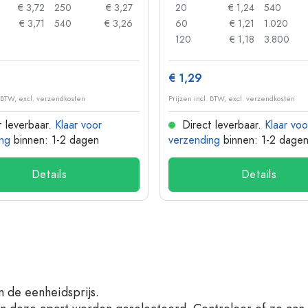
€ 3,72
250
€ 3,27
20
€ 1,24
540
€ 3,71
540
€ 3,26
60
€ 1,21
1.020
120
€ 1,18
3.800
€ 1,29
. BTW, excl. verzendkosten
Prijzen incl. BTW, excl. verzendkosten
 leverbaar.
Klaar voor
Direct leverbaar.
Klaar voo
ng
binnen: 1-2 dagen
verzending
binnen: 1-2 dage
Details
Details
n de eenheidsprijs.