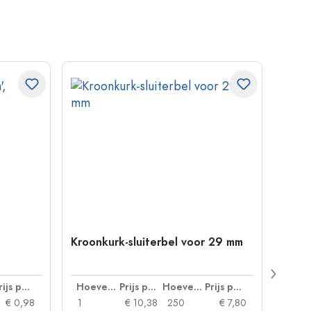
Kroonkurk-sluiterbel voor 29 mm
500 m
Carré
38 m
Prijs per eenheid
Hoeveelheid
Prijs per eenheid
Hoeveelheid
Prijs per eenheid
€ 0,98
1
€ 10,38
250
€ 7,80
1