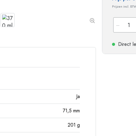
Flessen met ronde schouder
Gistingsflessen & Ma
Prijzen incl. BT
Heupflessen
Flessen met brede hals
Steengoed flessen
Direct l
Aluminium flessen
Ja
71,5
mm
201
g