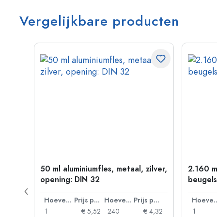
Vergelijkbare producten
50 ml aluminiumfles, metaal, zilver,
2.160 m
P 28
opening: DIN 32
beugels
Prijs per eenheid
Hoeveelheid
Prijs per eenheid
Hoeveelheid
Prijs per eenheid
Hoevee
 0,92
1
€ 5,52
240
€ 4,32
1