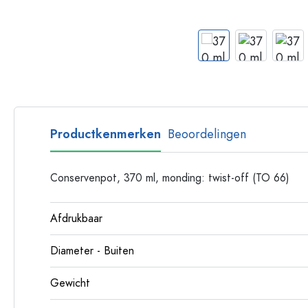
Glazen flessen met hengsel
Flessen met lange hals
Polygonale flessen
Flessen per materiaal
Glazen flessen
Plastic flessen
Productkenmerken
Beoordelingen
Conservenpot, 370 ml, monding: twist-off (TO 66)
Afdrukbaar
Diameter - Buiten
Gewicht