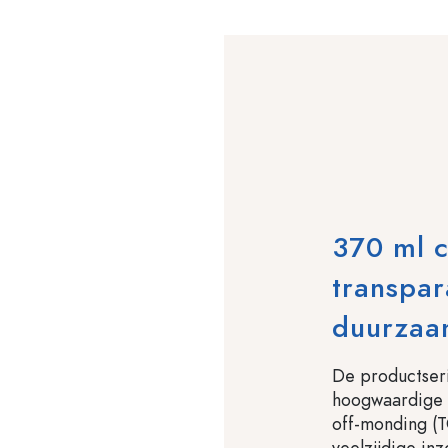
370 ml 
transpar
duurza
De productseri
hoogwaardige 
off-monding (T
veelzijdige in