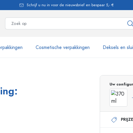
Schrijf u nu in voor de nieuwsbrief en bespaar 5,- €
rpakkingen
Cosmetische verpakkingen
Deksels en slu
meer dan 2.500 producten
Uw configur
ing:
Estal flessen
PRIJZ
Glazen flessen 250 ml
Glazen flessen 750 
Glazen flessen 500 ml
Glazen flessen 1000