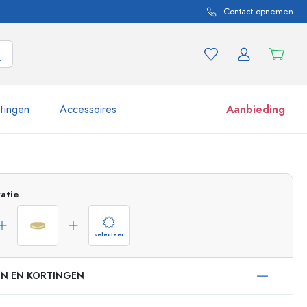
Contact opnemen
itingen
Accessoires
Aanbieding
 en productvarianten
Potten e potjes
Ontdek nu
atie
Nu winkelen
selecteer
EN EN KORTINGEN
ml
 ml