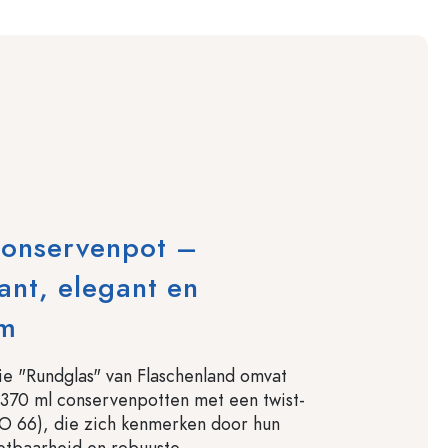
conservenpot –
ant, elegant en
am
e "Rundglas" van Flaschenland omvat
370 ml conservenpotten met een twist-
O 66), die zich kenmerken door hun
zetbaarheid en robuuste