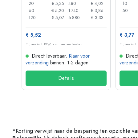
 0,88
20
€ 5,35
480
€ 4,02
10
 0,85
60
€ 5,20
1.740
€ 3,86
50
 0,73
120
€ 5,07
6.880
€ 3,33
€ 5,52
€ 3,77
Prijzen incl. BTW, excl. verzendkosten
Prijzen incl
Direct leverbaar.
Klaar voor
Direct
verzending
binnen: 1-2 dagen
verzendi
Details
*Korting verwijst naar de besparing ten opzichte va