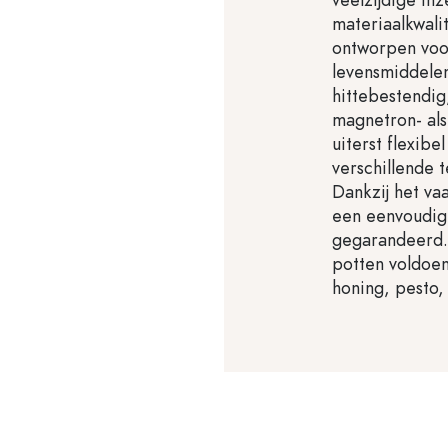
materiaalkwalit
ontworpen voor
levensmiddele
hittebestendig
magnetron- als
uiterst flexibe
verschillende
Dankzij het va
een eenvoudige
gegarandeerd.
potten voldoen
honing, pesto,