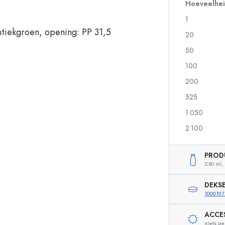
Glazen flessen 700 ml
Hoeveelhe
1
20
Pompflesjes
Airless Dispenser
50
Sprayflessen
Rollerflesjes
100
200
525
Likeurflessen
Flessen met motief
1.050
Sapflessen
Gin flessen
Parfumflesjes
Kerstflessen
2.100
Nagellakflesjes
Valentijnsdag
Kleine en mini flesjes
Decoratieve flessen
PROD
Knijpflessen
250 ml,
Inmaakflessen
DEKS
100019
ACCE
Speciaal gevormde flessen
Cilindrische flessen
niets g