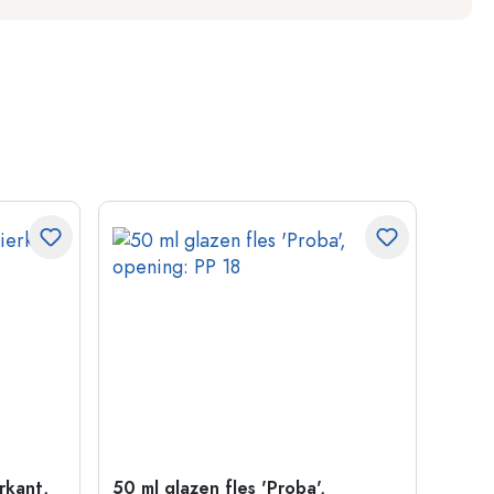
erkant,
50 ml glazen fles 'Proba',
Kroon