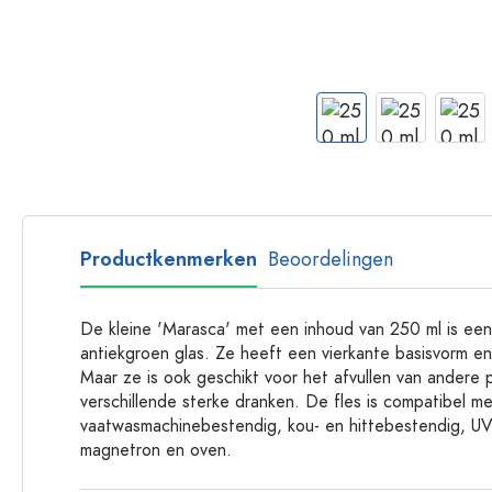
Glazen flessen met hengsel
Flessen met lange hals
Polygonale flessen
Flessen per materiaal
Glazen flessen
Plastic flessen
Productkenmerken
Beoordelingen
De kleine 'Marasca' met een inhoud van 250 ml is een k
antiekgroen glas. Ze heeft een vierkante basisvorm en is
Maar ze is ook geschikt voor het afvullen van andere 
verschillende sterke dranken. De fles is compatibel m
vaatwasmachinebestendig, kou- en hittebestendig, UV
magnetron en oven.