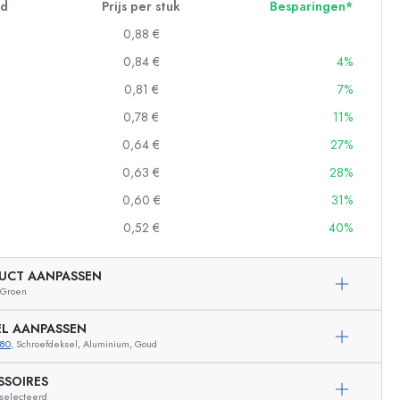
id
Prijs per stuk
Besparingen*
0,88 €
0,84 €
4%
0,81 €
7%
0,78 €
11%
0,64 €
27%
0,63 €
28%
0,60 €
31%
0,52 €
40%
UCT AANPASSEN
Groen
EL AANPASSEN
780
, Schroefdeksel, Aluminium, Goud
SSOIRES
eselecteerd