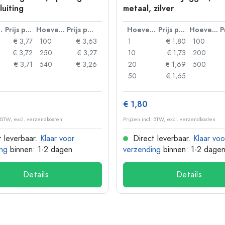
luiting
metaal, zilver
lheid
Prijs per eenheid
Hoeveelheid
Prijs per eenheid
Hoeveelheid
Prijs per eenheid
Hoeveelheid
€ 3,77
100
€ 3,63
1
€ 1,80
100
€ 3,72
250
€ 3,27
10
€ 1,73
200
€ 3,71
540
€ 3,26
20
€ 1,69
500
50
€ 1,65
€ 1,80
. BTW, excl. verzendkosten
Prijzen incl. BTW, excl. verzendkosten
 leverbaar.
Klaar voor
Direct leverbaar.
Klaar voo
ng
binnen: 1-2 dagen
verzending
binnen: 1-2 dage
Details
Details