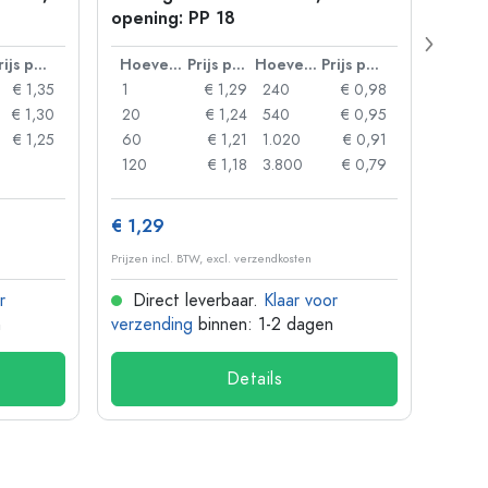
opening: PP 18
Prijs per eenheid
Hoeveelheid
Prijs per eenheid
Hoeveelheid
Prijs per eenheid
€ 1,35
1
€ 1,29
240
€ 0,98
1
€ 1,30
20
€ 1,24
540
€ 0,95
20
€ 1,25
60
€ 1,21
1.020
€ 0,91
50
120
€ 1,18
3.800
€ 0,79
100
€ 1,29
€ 10
Prijzen incl. BTW, excl. verzendkosten
Prijzen 
r
Direct leverbaar.
Klaar voor
Dir
n
verzending
binnen: 1-2 dagen
verze
Details