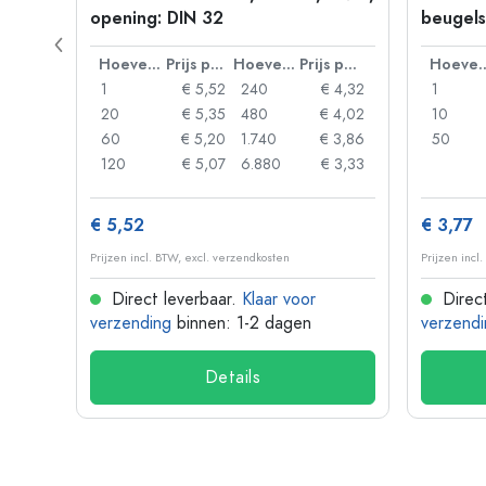
opening: DIN 32
beugels
Prijs per eenheid
Hoeveelheid
Prijs per eenheid
Hoeveelheid
Prijs per eenheid
Hoevee
 0,06
1
€ 5,52
240
€ 4,32
1
 0,05
20
€ 5,35
480
€ 4,02
10
 0,04
60
€ 5,20
1.740
€ 3,86
50
 0,03
120
€ 5,07
6.880
€ 3,33
€ 5,52
€ 3,77
Prijzen incl. BTW, excl. verzendkosten
Prijzen incl
Direct leverbaar.
Klaar voor
Direct
verzending
binnen: 1-2 dagen
verzendi
Details