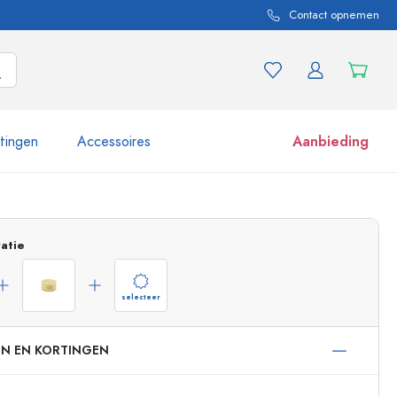
Contact opnemen
itingen
Accessoires
Aanbieding
 en productvarianten
Potten e potjes
atie
Ontdek nu
Nu winkelen
selecteer
EN EN KORTINGEN
ml
 ml