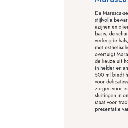
De Marasca-seri
stijlvolle bew
azijnen en olië
basis, de schu
verlengde hals
met esthetisch
overtuigt Mara
de keuze uit h
in helder en a
500 ml biedt h
voor delicates
zorgen voor ee
sluitingen in o
staat voor trad
presentatie van