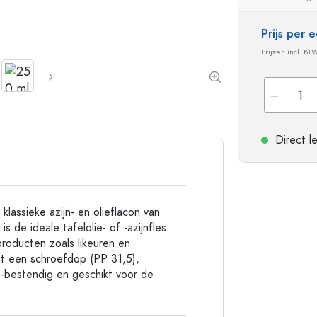
Flessen met ronde schouder
Gistingsflessen & Ma
Heupflessen
Prijs per
Flessen met brede hals
Prijzen incl. BT
Steengoed flessen
Aluminium flessen
Direct l
lassieke azijn- en olieflacon van
 de ideale tafelolie- of -azijnfles.
producten zoals likeuren en
et een schroefdop (PP 31,5),
-bestendig en geschikt voor de