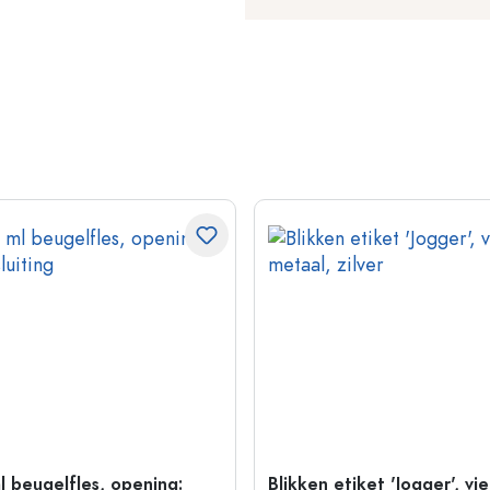
l beugelfles, opening:
Blikken etiket 'Jogger', vi