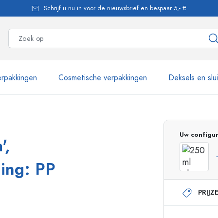
Schrijf u nu in voor de nieuwsbrief en bespaar 5,- €
rpakkingen
Cosmetische verpakkingen
Deksels en slu
meer dan 2.500 producten
Uw configur
',
Estal flessen
ning: PP
PRIJZ
Glazen flessen 250 ml
Glazen flessen 750 
Glazen flessen 500 ml
Glazen flessen 1000