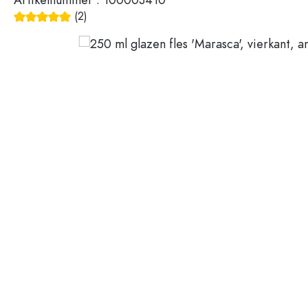
Glazen flessen 200 ml
Plastic verpakkingen
(2)
Gemiddelde waardering van 5 van 5 sterren
Deksels en sluitingen
Flessen per functie
Pipetflesjes
Accessoires
Beugelflessen
Merken
Flessen per toepassing
Aanbieding
Azijn- en olieflessen
Wijnflessen
Nieuwigheden
Bierflesjes
Drinkflessen
Gids
Medicijnflesjes
Melkflessen
Recepten
Flessen voor sterkedrank
Flessen per vorm
Apothekersflessen