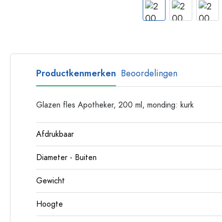
Glazen flessen met hengsel
Flessen met lange hals
Polygonale flessen
Flessen per materiaal
Glazen flessen
Productkenmerken
Beoordelingen
Plastic flessen
Glazen fles Apotheker, 200 ml, monding: kurk
Afdrukbaar
Diameter - Buiten
Gewicht
Hoogte