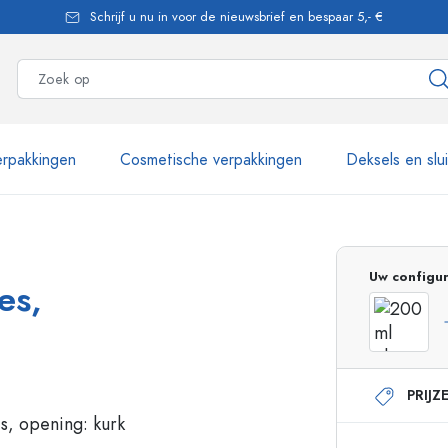
Schrijf u nu in voor de nieuwsbrief en bespaar 5,- €
rpakkingen
Cosmetische verpakkingen
Deksels en slu
meer dan 2.500 producten
Uw configur
es,
Estal flessen
PRIJZ
Glazen flessen 250 ml
Glazen flessen 750 
Glazen flessen 500 ml
Glazen flessen 1000