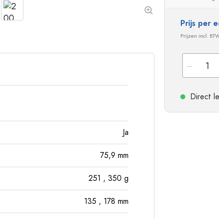
Flessen met ronde schouder
Gistingsflessen & Ma
Heupflessen
Prijs per
Flessen met brede hals
Prijzen incl. BT
Steengoed flessen
Aluminium flessen
Direct l
Ja
75,9
mm
251
, 350
g
135
, 178
mm