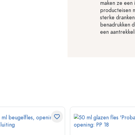
maken ze een i
producteisen m
sterke dranken,
benadrukken d
een aantrekkeli