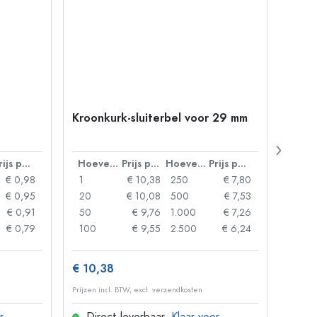
Kroonkurk-sluiterbel voor 29 mm
500 m
Carré
38 m
Prijs per eenheid
Hoeveelheid
Prijs per eenheid
Hoeveelheid
Prijs per eenheid
€ 0,98
1
€ 10,38
250
€ 7,80
1
€ 0,95
20
€ 10,08
500
€ 7,53
24
€ 0,91
50
€ 9,76
1.000
€ 7,26
72
€ 0,79
100
€ 9,55
2.500
€ 6,24
120
€ 10,38
€ 1,3
Prijzen incl. BTW, excl. verzendkosten
Prijzen 