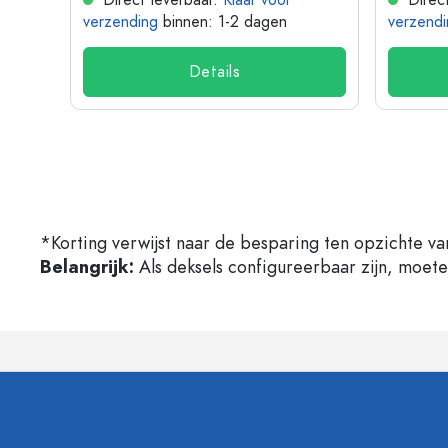
Direct leverbaar.
Klaar voor
Direct
verzending
binnen: 1-2 dagen
verzendi
Details
*Korting verwijst naar de besparing ten opzichte va
Belangrijk:
Als deksels configureerbaar zijn, moet