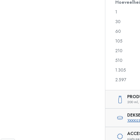
Glazen flessen 700 ml
Hoeveelhe
1
30
Pompflesjes
Airless Dispenser
60
Sprayflessen
Rollerflesjes
105
210
510
Likeurflessen
Flessen met motief
1.305
Sapflessen
Gin flessen
Parfumflesjes
Kerstflessen
2.597
Nagellakflesjes
Valentijnsdag
Kleine en mini flesjes
Decoratieve flessen
PROD
Knijpflessen
200 ml,
Inmaakflessen
DEKS
100002
ACCE
Speciaal gevormde flessen
Cilindrische flessen
niets g