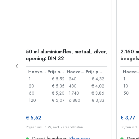
50 ml aluminiumfles, metaal, zilver,
2.160 m
P 28
opening: DIN 32
beugels
Prijs per eenheid
Hoeveelheid
Prijs per eenheid
Hoeveelheid
Prijs per eenheid
Hoevee
 0,92
1
€ 5,52
240
€ 4,32
1
 0,88
20
€ 5,35
480
€ 4,02
10
 0,85
60
€ 5,20
1.740
€ 3,86
50
 0,73
120
€ 5,07
6.880
€ 3,33
€ 5,52
€ 3,77
Prijzen incl. BTW, excl. verzendkosten
Prijzen incl