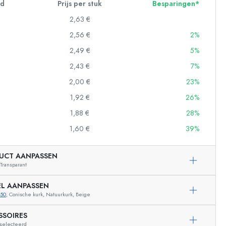
id
Prijs per stuk
Besparingen*
2,63 €
2,56 €
2%
2,49 €
5%
2,43 €
7%
2,00 €
23%
1,92 €
26%
1,88 €
28%
1,60 €
39%
UCT AANPASSEN
Transparant
EL AANPASSEN
350
, Conische kurk, Natuurkurk, Beige
Voorbeeldige vertegenwoordiging
SSOIRES
eselecteerd