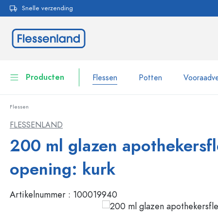
Snelle verzending
oekopdracht
Ga naar de hoofdnavigatie
Producten
Flessen
Potten
Vooraadve
Flessen
Flessen
Toon alles Flessen
FLESSENLAND
Potten
200 ml glazen apothekersfl
Flessen per merk
WECK flessen
Vooraadverpakkingen
opening: kurk
Servies
Flessen op volume
Artikelnummer :
100019940
Miniatuurflesjes
Cosmetische verpakkingen
Glazen flessen 100 ml