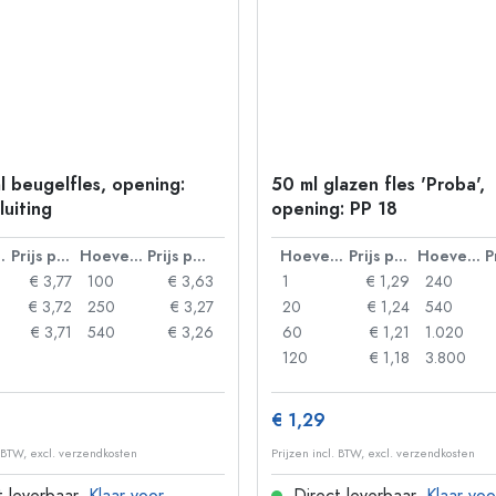
l beugelfles, opening:
50 ml glazen fles 'Proba',
luiting
opening: PP 18
lheid
Prijs per eenheid
Hoeveelheid
Prijs per eenheid
Hoeveelheid
Prijs per eenheid
Hoeveelheid
€ 3,77
100
€ 3,63
1
€ 1,29
240
€ 3,72
250
€ 3,27
20
€ 1,24
540
€ 3,71
540
€ 3,26
60
€ 1,21
1.020
120
€ 1,18
3.800
€ 1,29
. BTW, excl. verzendkosten
Prijzen incl. BTW, excl. verzendkosten