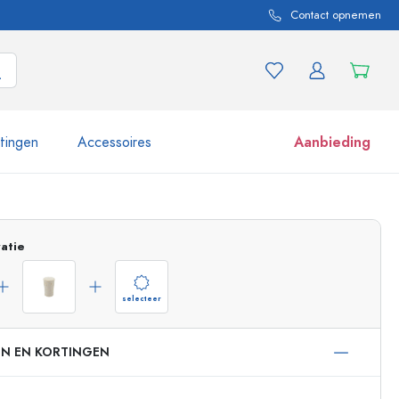
Contact opnemen
itingen
Accessoires
Aanbieding
 en productvarianten
Potten e potjes
atie
Ontdek nu
Nu winkelen
selecteer
EN EN KORTINGEN
ml
 ml