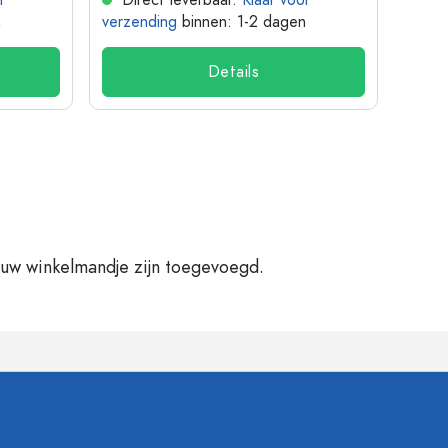
r
Direct leverbaar.
Klaar voor
Dir
n
verzending
binnen: 1-2 dagen
verze
Details
 uw winkelmandje zijn toegevoegd.