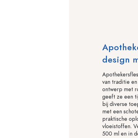
Apotheke
design m
Apothekersfles
van traditie en
ontwerp met r
geeft ze een ti
bij diverse to
met een schotel
praktische opl
vloeistoffen. 
500 ml en in d