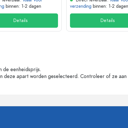
 leverbaar.
Klaar voor
Direct leverbaar.
Klaar voo
ng
binnen: 1-2 dagen
verzending
binnen: 1-2 dage
Details
Details
n de eenheidsprijs.
en deze apart worden geselecteerd. Controleer of ze aan