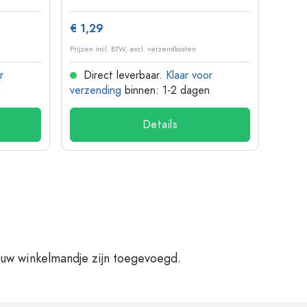
€ 1,29
€ 1,3
Prijzen incl. BTW, excl. verzendkosten
Prijzen 
r
Direct leverbaar.
Klaar voor
Dir
n
verzending
binnen: 1-2 dagen
verze
Details
 uw winkelmandje zijn toegevoegd.