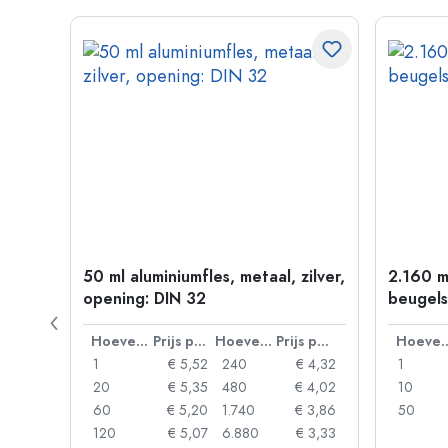
50 ml aluminiumfles, metaal, zilver,
2.160 m
P 28
opening: DIN 32
beugels
Prijs per eenheid
Hoeveelheid
Prijs per eenheid
Hoeveelheid
Prijs per eenheid
Hoevee
 0,92
1
€ 5,52
240
€ 4,32
1
 0,88
20
€ 5,35
480
€ 4,02
10
 0,85
60
€ 5,20
1.740
€ 3,86
50
 0,73
120
€ 5,07
6.880
€ 3,33