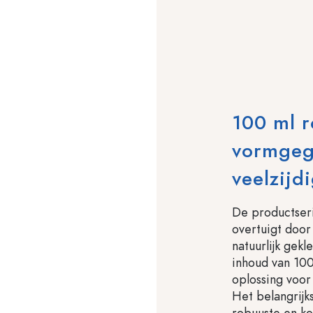
100 ml r
vormgege
veelzijd
De productseri
overtuigt doo
natuurlijk gek
inhoud van 100
oplossing voor
Het belangrijk
robuuste en ko