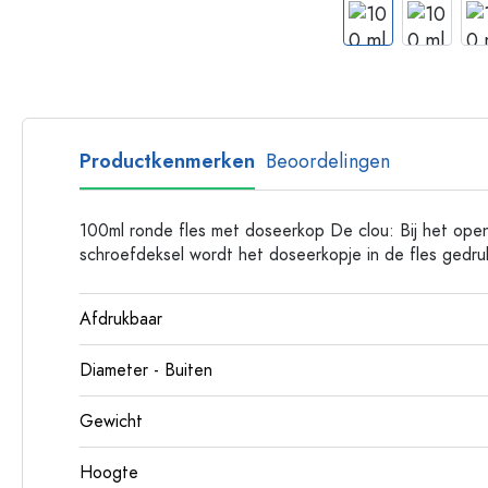
Glazen flessen met hengsel
Flessen met lange hals
Polygonale flessen
Flessen per materiaal
Glazen flessen
Productkenmerken
Beoordelingen
Plastic flessen
100ml ronde fles met doseerkop De clou: Bij het ope
schroefdeksel wordt het doseerkopje in de fles gedru
Afdrukbaar
Diameter - Buiten
Gewicht
Hoogte