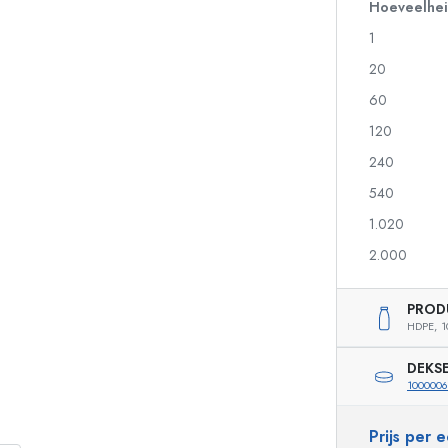
Glazen flessen 700 ml
Hoeveelhe
1
20
Pompflesjes
Airless Dispenser
60
Sprayflessen
Rollerflesjes
120
240
540
Likeurflessen
Flessen met motief
1.020
Sapflessen
Gin flessen
Parfumflesjes
Kerstflessen
2.000
Nagellakflesjes
Valentijnsdag
Kleine en mini flesjes
Decoratieve flessen
PROD
Knijpflessen
HDPE,
1
Inmaakflessen
DEKS
100000
Speciaal gevormde flessen
Cilindrische flessen
Prijs per