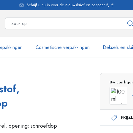
Schrijf u nu in voor de nieuwsbrief en bespaar 5,- €
rpakkingen
Cosmetische verpakkingen
Deksels en slu
meer dan 2.500 producten
Uw configur
stof,
Estal flessen
op
PRIJZ
Glazen flessen 250 ml
Glazen flessen 750 
Glazen flessen 500 ml
Glazen flessen 1000