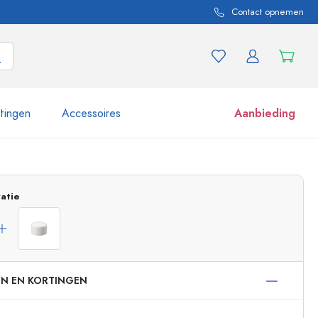
Contact opnemen
itingen
Accessoires
Aanbieding
 en productvarianten
Potten e potjes
atie
Ontdek nu
Nu winkelen
EN EN KORTINGEN
ml
 ml