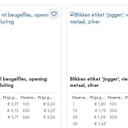
l beugelfles, opening:
Blikken etiket 'Jogger', vi
luiting
metaal, zilver
lheid
Prijs per eenheid
Hoeveelheid
Prijs per eenheid
Hoeveelheid
Prijs per eenheid
Hoeveelheid
€ 3,77
100
€ 3,63
1
€ 1,80
100
€ 3,72
250
€ 3,27
10
€ 1,73
200
€ 3,71
540
€ 3,26
20
€ 1,69
500
50
€ 1,65