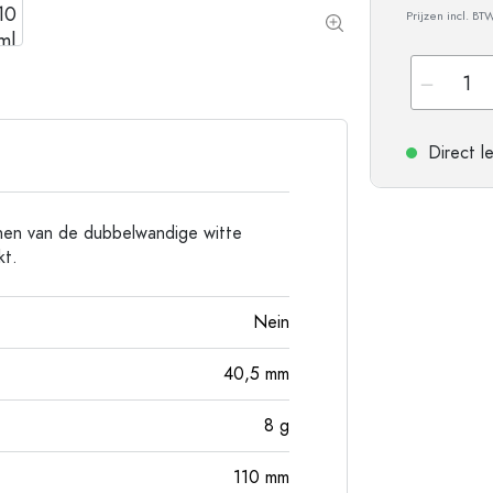
Flessen met ronde schouder
Gistingsflessen & Ma
Prijzen incl. BT
Heupflessen
Flessen met brede hals
Direct l
Steengoed flessen
Aluminium flessen
nen van de dubbelwandige witte
kt.
Nein
40,5
mm
8
g
110
mm