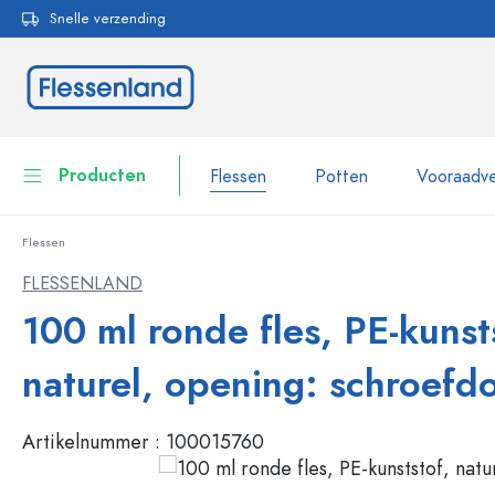
Snelle verzending
oekopdracht
Ga naar de hoofdnavigatie
Producten
Flessen
Potten
Vooraadve
Flessen
Flessen
Toon alles Flessen
FLESSENLAND
Potten
100 ml ronde fles, PE-kunst
Flessen per merk
WECK flessen
Vooraadverpakkingen
naturel, opening: schroefd
Servies
Flessen op volume
Artikelnummer :
100015760
Miniatuurflesjes
Cosmetische verpakkingen
Glazen flessen 100 ml