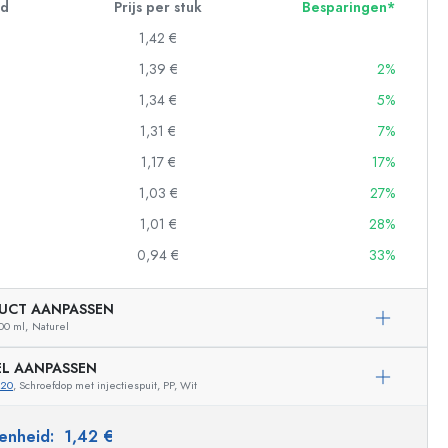
id
Prijs per stuk
Besparingen*
1,42 €
1,39 €
2%
1,34 €
5%
1,31 €
7%
1,17 €
17%
1,03 €
27%
1,01 €
28%
0,94 €
33%
UCT AANPASSEN
00 ml,
Naturel
EL AANPASSEN
620
, Schroefdop met injectiespuit, PP, Wit
Voorbeeldige vertegenwoordiging
 eenheid:
1,42 €