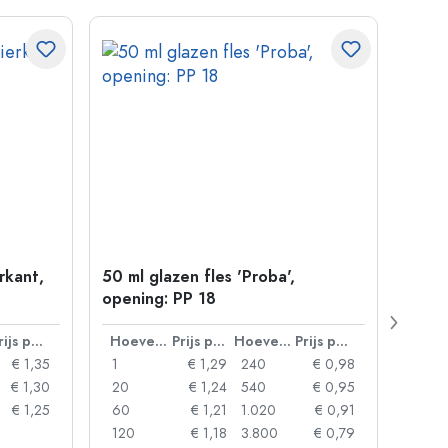
erkant,
50 ml glazen fles 'Proba',
500 m
opening: PP 18
Carré
38 m
Prijs per eenheid
Hoeveelheid
Prijs per eenheid
Hoeveelheid
Prijs per eenheid
€ 1,35
1
€ 1,29
240
€ 0,98
1
€ 1,30
20
€ 1,24
540
€ 0,95
24
€ 1,25
60
€ 1,21
1.020
€ 0,91
72
120
€ 1,18
3.800
€ 0,79
120