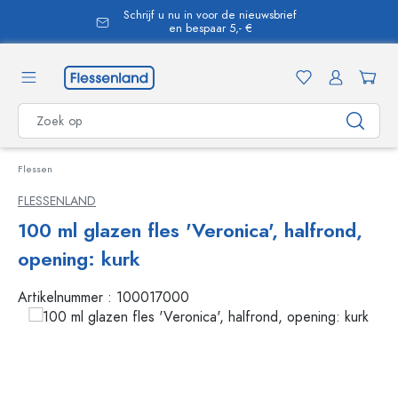
Schrijf u nu in voor de nieuwsbrief
hoofdinhoud
en bespaar 5,- €
Flessen
FLESSENLAND
100 ml glazen fles 'Veronica', halfrond,
opening: kurk
Artikelnummer :
100017000