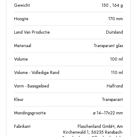
Gewicht
150
, 164
g
Hoogte
170
mm
Land Van Productie
Duitsland
Materiaal
Transparant glas
Volume
100
ml
Volume - Volledige Rand
110
ml
Vorm - Basisgebied
Halfrond
Kleur
Transparant
Mondingsgrootte
⌀ 14–17×22 mm
Fabrikant
Flaschenland GmbH, Am
Kirchenwald 1, 56235 Ransbach-