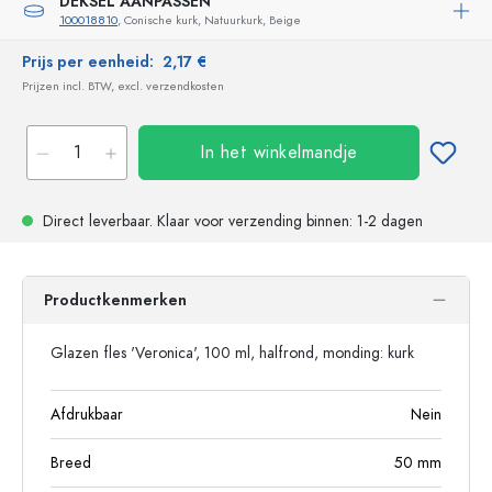
DEKSEL AANPASSEN
100018810
, Conische kurk, Natuurkurk, Beige
Prijs per eenheid:
2,17 €
Prijzen incl. BTW, excl. verzendkosten
In het winkelmandje
Direct leverbaar.
Klaar voor verzending
binnen: 1-2 dagen
Productkenmerken
Glazen fles 'Veronica', 100 ml, halfrond, monding: kurk
Afdrukbaar
Nein
Breed
50
mm