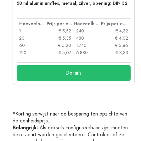
g:
50 ml aluminiumfles, metaal, zilver, opening: DIN 32
 eenheid
Hoeveelheid
Prijs per eenheid
Hoeveelheid
Prijs per eenheid
92
1
€ 5,52
240
€ 4,32
88
20
€ 5,35
480
€ 4,02
85
60
€ 5,20
1.740
€ 3,86
73
120
€ 5,07
6.880
€ 3,33
Details
*Korting verwijst naar de besparing ten opzichte van
de eenheidsprijs.
Belangrijk:
Als deksels configureerbaar zijn, moeten
deze apart worden geselecteerd. Controleer of ze