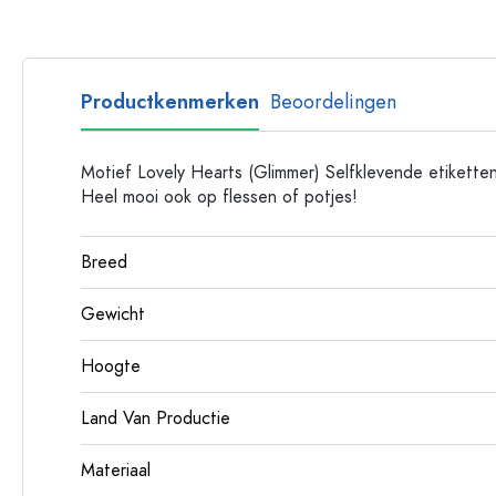
Glazen flessen met hengsel
Flessen met lange hals
Polygonale flessen
Productkenmerken
Beoordelingen
Flessen per materiaal
Glazen flessen
Motief Lovely Hearts (Glimmer) Selfklevende etiketten
Plastic flessen
Heel mooi ook op flessen of potjes!
Breed
Gewicht
Hoogte
Land Van Productie
Materiaal