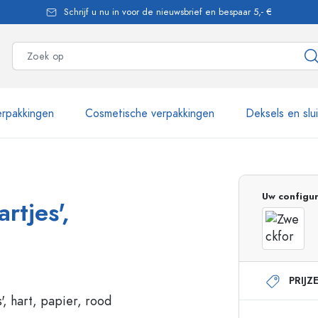
Schrijf u nu in voor de nieuwsbrief en bespaar 5,- €
rpakkingen
Cosmetische verpakkingen
Deksels en slu
meer dan 2.500 producten
Uw configur
rtjes',
Estal flessen
PRIJZ
Glazen flessen 250 ml
Glazen flessen 750 
Glazen flessen 500 ml
Glazen flessen 1000