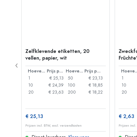
Zelfklevende etiketten, 20
Zweckfo
,
vellen, papier, wit
Früchte'
meerkle
Prijs per eenheid
Hoeveelheid
Prijs per eenheid
Hoeveelheid
Prijs per eenheid
Hoevee
 2,12
1
€ 25,13
50
€ 23,13
1
€ 1,73
10
€ 24,39
100
€ 18,85
10
 1,67
20
€ 23,63
200
€ 18,22
20
€ 25,13
€ 2,63
Prijzen incl. BTW, excl. verzendkosten
Prijzen incl