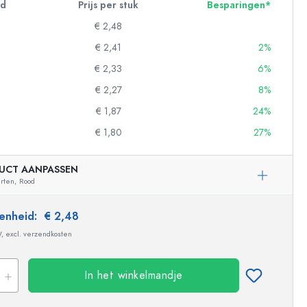
id
Prijs per stuk
Besparingen*
€ 2,48
€ 2,41
2%
€ 2,33
6%
€ 2,27
8%
€ 1,87
24%
€ 1,80
27%
UCT AANPASSEN
arten,
Rood
 eenheid:
€ 2,48
W, excl. verzendkosten
In het winkelmandje