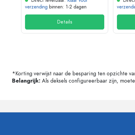
Direct leverbaar.
Klaar voor
Direct
verzending
binnen: 1-2 dagen
verzendi
Details
*Korting verwijst naar de besparing ten opzichte va
Belangrijk:
Als deksels configureerbaar zijn, moet