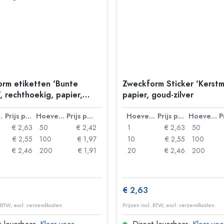
rm etiketten 'Bunte
Zweckform Sticker 'Kerstmi
, rechthoekig, papier,
papier, goud-zilver
urig
lheid
Prijs per eenheid
Hoeveelheid
Prijs per eenheid
Hoeveelheid
Prijs per eenheid
Hoeveelheid
€ 2,63
50
€ 2,42
1
€ 2,63
50
€ 2,55
100
€ 1,97
10
€ 2,55
100
€ 2,46
200
€ 1,91
20
€ 2,46
200
€ 2,63
. BTW, excl. verzendkosten
Prijzen incl. BTW, excl. verzendkosten