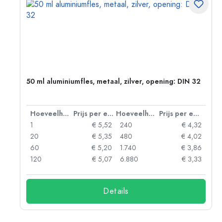
g:
50 ml aluminiumfles, metaal, zilver, opening: DIN 32
 eenheid
Hoeveelheid
Prijs per eenheid
Hoeveelheid
Prijs per eenheid
92
1
€ 5,52
240
€ 4,32
88
20
€ 5,35
480
€ 4,02
85
60
€ 5,20
1.740
€ 3,86
73
120
€ 5,07
6.880
€ 3,33
Details