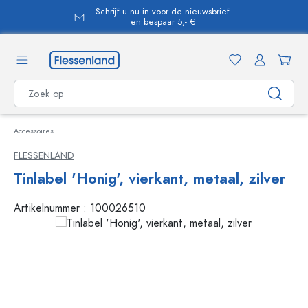
Schrijf u nu in voor de nieuwsbrief
hoofdinhoud
en bespaar 5,- €
Accessoires
FLESSENLAND
Tinlabel 'Honig', vierkant, metaal, zilver
Artikelnummer :
100026510