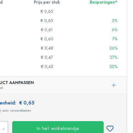
id
Prijs per stuk
Besparingen*
€ 0,65
€ 0,63
3%
€ 0,61
6%
€ 0,60
7%
€ 0,48
26%
€ 0,47
27%
€ 0,45
30%
UCT AANPASSEN
od
 eenheid:
€ 0,65
W, excl. verzendkosten
Voorbeeldige vertegenwoordiging
In het winkelmandje