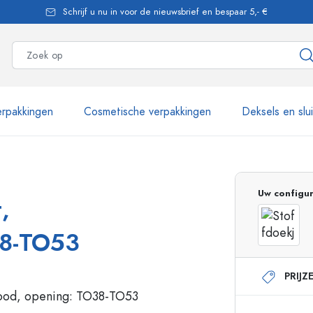
Schrijf u nu in voor de nieuwsbrief en bespaar 5,- €
rpakkingen
Cosmetische verpakkingen
Deksels en slu
meer dan 2.500 producten
Uw configur
,
Estal flessen
38-TO53
PRIJZ
Glazen flessen 250 ml
Glazen flessen 750 
Glazen flessen 500 ml
Glazen flessen 1000