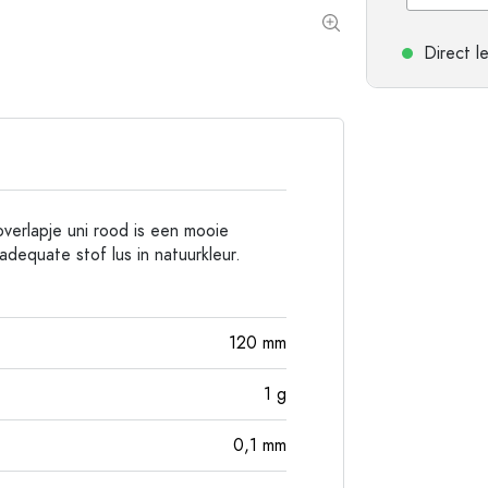
Flessen met ronde schouder
Gistingsflessen & Ma
Heupflessen
Direct l
Flessen met brede hals
Steengoed flessen
Aluminium flessen
overlapje uni rood is een mooie
dequate stof lus in natuurkleur.
120
mm
1
g
0,1
mm