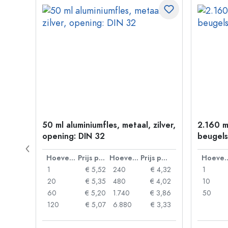
 goud
50 ml aluminiumfles, metaal, zilver,
2.160 m
opening: DIN 32
beugels
Prijs per eenheid
Hoeveelheid
Prijs per eenheid
Hoeveelheid
Prijs per eenheid
Hoevee
 0,06
1
€ 5,52
240
€ 4,32
1
 0,05
20
€ 5,35
480
€ 4,02
10
 0,04
60
€ 5,20
1.740
€ 3,86
50
 0,03
120
€ 5,07
6.880
€ 3,33