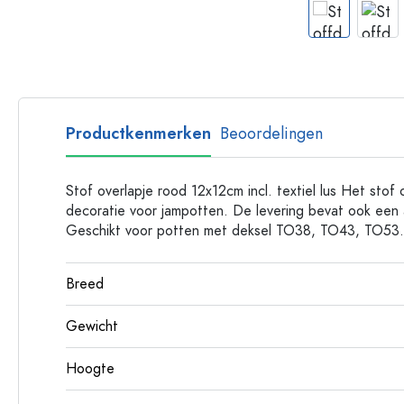
Glazen flessen met hengsel
Flessen met lange hals
Polygonale flessen
Flessen per materiaal
Glazen flessen
Productkenmerken
Beoordelingen
Plastic flessen
Stof overlapje rood 12x12cm incl. textiel lus Het stof 
decoratie voor jampotten. De levering bevat ook een a
Geschikt voor potten met deksel TO38, TO43, TO53.
Breed
Gewicht
Hoogte