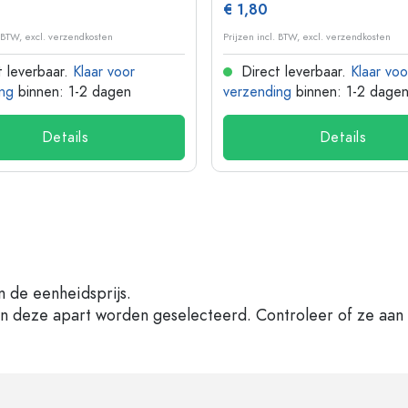
€ 1,80
. BTW, excl. verzendkosten
Prijzen incl. BTW, excl. verzendkosten
 leverbaar.
Klaar voor
Direct leverbaar.
Klaar voo
ng
binnen: 1-2 dagen
verzending
binnen: 1-2 dage
Details
Details
n de eenheidsprijs.
en deze apart worden geselecteerd. Controleer of ze aan