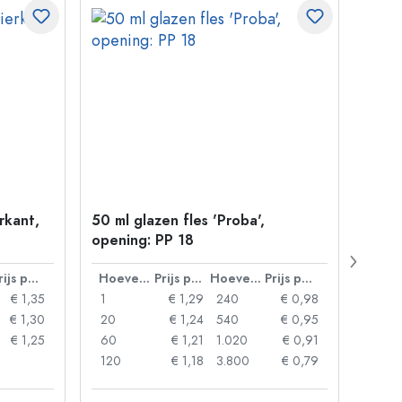
erkant,
50 ml glazen fles 'Proba',
Kroon
opening: PP 18
Prijs per eenheid
Hoeveelheid
Prijs per eenheid
Hoeveelheid
Prijs per eenheid
€ 1,35
1
€ 1,29
240
€ 0,98
1
€ 1,30
20
€ 1,24
540
€ 0,95
20
€ 1,25
60
€ 1,21
1.020
€ 0,91
50
120
€ 1,18
3.800
€ 0,79
100