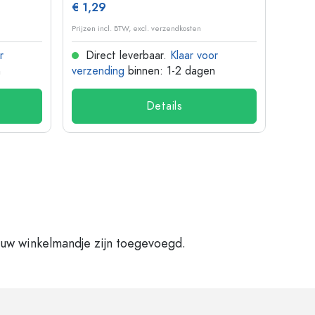
€ 1,29
€ 10
Prijzen incl. BTW, excl. verzendkosten
Prijzen 
r
Direct leverbaar.
Klaar voor
Dir
n
verzending
binnen: 1-2 dagen
verze
Details
 uw winkelmandje zijn toegevoegd.