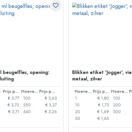
l beugelfles, opening:
Blikken etiket 'Jogger', vi
luiting
metaal, zilver
lheid
Prijs per eenheid
Hoeveelheid
Prijs per eenheid
Hoeveelheid
Prijs per eenheid
Hoeveelheid
€ 3,77
100
€ 3,63
1
€ 1,80
100
€ 3,72
250
€ 3,27
10
€ 1,73
200
€ 3,71
540
€ 3,26
20
€ 1,69
500
50
€ 1,65