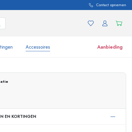
Contact opnemen
itingen
Accessoires
Aanbieding
 en productvarianten
Potten e potjes
atie
Ontdek nu
Nu winkelen
EN EN KORTINGEN
ml
 ml