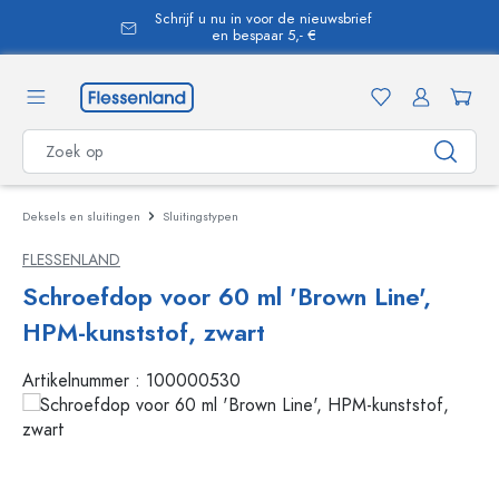
Schrijf u nu in voor de nieuwsbrief
hoofdinhoud
en bespaar 5,- €
Deksels en sluitingen
Sluitingstypen
FLESSENLAND
Schroefdop voor 60 ml 'Brown Line',
HPM-kunststof, zwart
Artikelnummer :
100000530