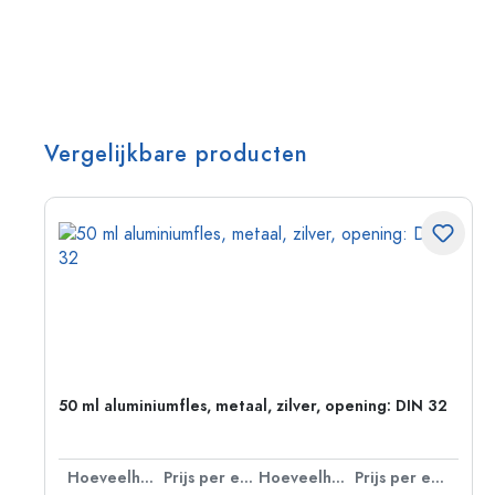
Vergelijkbare producten
g:
50 ml aluminiumfles, metaal, zilver, opening: DIN 32
 eenheid
Hoeveelheid
Prijs per eenheid
Hoeveelheid
Prijs per eenheid