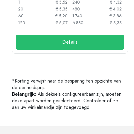
92
1
€ 5,52
240
€ 4,32
88
20
€ 5,35
480
€ 4,02
85
60
€ 5,20
1.740
€ 3,86
73
120
€ 5,07
6.880
€ 3,33
Details
*Korting verwijst naar de besparing ten opzichte van
de eenheidsprijs.
Belangrijk:
Als deksels configureerbaar zijn, moeten
deze apart worden geselecteerd. Controleer of ze
aan uw winkelmandje zijn toegevoegd.