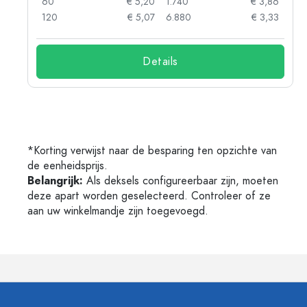
85
60
€ 5,20
1.740
€ 3,86
73
120
€ 5,07
6.880
€ 3,33
Details
*Korting verwijst naar de besparing ten opzichte van
de eenheidsprijs.
Belangrijk:
Als deksels configureerbaar zijn, moeten
deze apart worden geselecteerd. Controleer of ze
aan uw winkelmandje zijn toegevoegd.