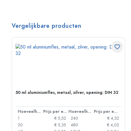
Vergelijkbare producten
g:
50 ml aluminiumfles, metaal, zilver, opening: DIN 32
 eenheid
Hoeveelheid
Prijs per eenheid
Hoeveelheid
Prijs per eenheid
92
1
€ 5,52
240
€ 4,32
88
20
€ 5,35
480
€ 4,02