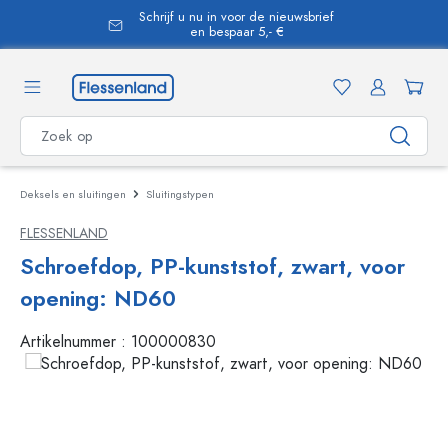
Schrijf u nu in voor de nieuwsbrief
hoofdinhoud
en bespaar 5,- €
Deksels en sluitingen
Sluitingstypen
FLESSENLAND
Schroefdop, PP-kunststof, zwart, voor
opening: ND60
Artikelnummer :
100000830