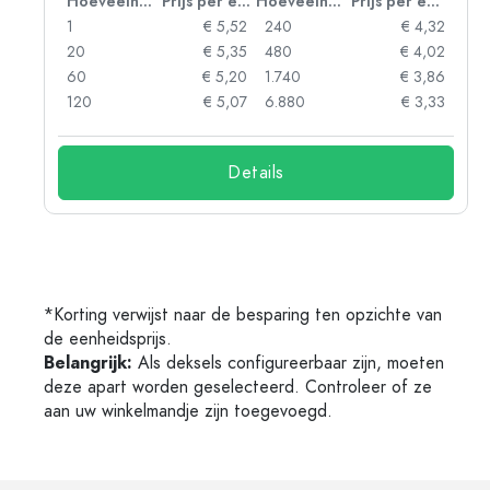
 eenheid
Hoeveelheid
Prijs per eenheid
Hoeveelheid
Prijs per eenheid
06
1
€ 5,52
240
€ 4,32
05
20
€ 5,35
480
€ 4,02
04
60
€ 5,20
1.740
€ 3,86
03
120
€ 5,07
6.880
€ 3,33
Details
*Korting verwijst naar de besparing ten opzichte van
de eenheidsprijs.
Belangrijk:
Als deksels configureerbaar zijn, moeten
deze apart worden geselecteerd. Controleer of ze
aan uw winkelmandje zijn toegevoegd.