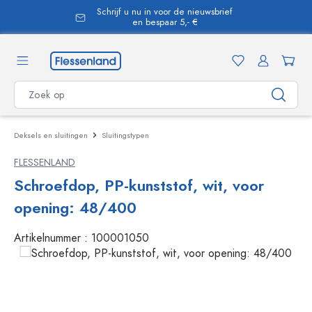
Schrijf u nu in voor de nieuwsbrief
hoofdinhoud
en bespaar 5,- €
Deksels en sluitingen
Sluitingstypen
FLESSENLAND
Schroefdop, PP-kunststof, wit, voor
opening: 48/400
Artikelnummer :
100001050