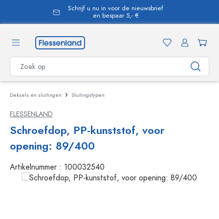
Schrijf u nu in voor de nieuwsbrief
hoofdinhoud
en bespaar 5,- €
Deksels en sluitingen
Sluitingstypen
FLESSENLAND
Schroefdop, PP-kunststof, voor
opening: 89/400
Artikelnummer :
100032540