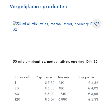
Vergelijkbare producten
g:
50 ml aluminiumfles, metaal, zilver, opening: DIN 32
 eenheid
Hoeveelheid
Prijs per eenheid
Hoeveelheid
Prijs per eenheid
92
1
€ 5,52
240
€ 4,32
88
20
€ 5,35
480
€ 4,02
85
60
€ 5,20
1.740
€ 3,86
73
120
€ 5,07
6.880
€ 3,33