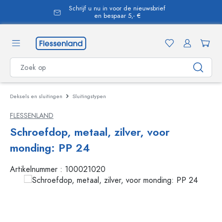
Schrijf u nu in voor de nieuwsbrief
hoofdinhoud
en bespaar 5,- €
Deksels en sluitingen
Sluitingstypen
FLESSENLAND
Schroefdop, metaal, zilver, voor
monding: PP 24
Artikelnummer :
100021020