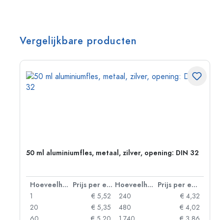
Vergelijkbare producten
g:
50 ml aluminiumfles, metaal, zilver, opening: DIN 32
 eenheid
Hoeveelheid
Prijs per eenheid
Hoeveelheid
Prijs per eenheid
92
1
€ 5,52
240
€ 4,32
88
20
€ 5,35
480
€ 4,02
85
60
€ 5,20
1.740
€ 3,86