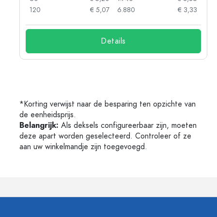
73
120
€ 5,07
6.880
€ 3,33
Details
*Korting verwijst naar de besparing ten opzichte van
de eenheidsprijs.
Belangrijk:
Als deksels configureerbaar zijn, moeten
deze apart worden geselecteerd. Controleer of ze
aan uw winkelmandje zijn toegevoegd.