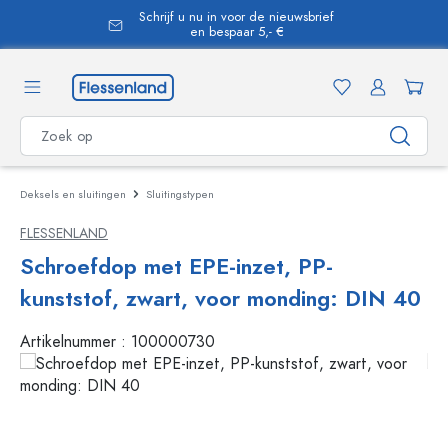
Schrijf u nu in voor de nieuwsbrief
hoofdinhoud
en bespaar 5,- €
Deksels en sluitingen
Sluitingstypen
FLESSENLAND
Schroefdop met EPE-inzet, PP-
kunststof, zwart, voor monding: DIN 40
Artikelnummer :
100000730