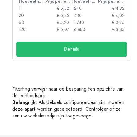
 eenheid
Hoeveelheid
Prijs per eenheid
Hoeveelheid
Prijs per eenheid
06
1
€ 5,52
240
€ 4,32
05
20
€ 5,35
480
€ 4,02
04
60
€ 5,20
1.740
€ 3,86
03
120
€ 5,07
6.880
€ 3,33
Details
*Korting verwijst naar de besparing ten opzichte van
de eenheidsprijs.
Belangrijk:
Als deksels configureerbaar zijn, moeten
deze apart worden geselecteerd. Controleer of ze
aan uw winkelmandje zijn toegevoegd.