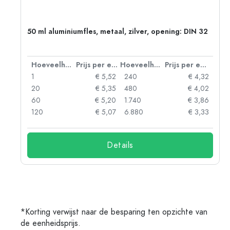
50 ml aluminiumfles, metaal, zilver, opening: DIN 32
 eenheid
Hoeveelheid
Prijs per eenheid
Hoeveelheid
Prijs per eenheid
06
1
€ 5,52
240
€ 4,32
05
20
€ 5,35
480
€ 4,02
04
60
€ 5,20
1.740
€ 3,86
03
120
€ 5,07
6.880
€ 3,33
Details
*Korting verwijst naar de besparing ten opzichte van
de eenheidsprijs.