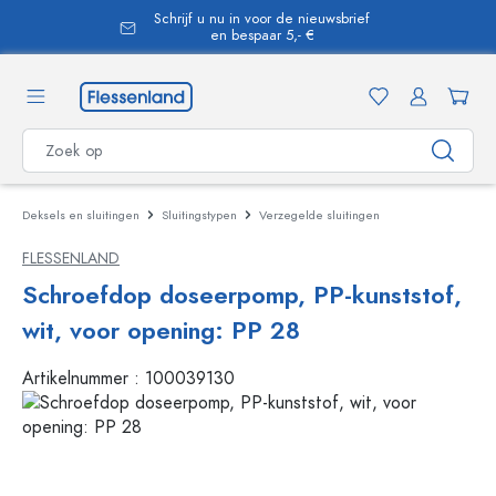
Schrijf u nu in voor de nieuwsbrief
hoofdinhoud
en bespaar 5,- €
Deksels en sluitingen
Sluitingstypen
Verzegelde sluitingen
FLESSENLAND
Schroefdop doseerpomp, PP-kunststof,
wit, voor opening: PP 28
Artikelnummer :
100039130