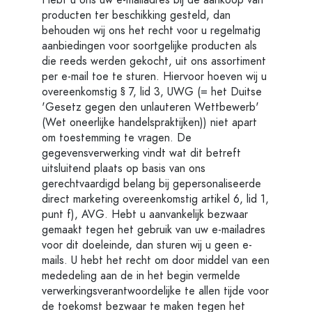
Hebt u ons uw e-mailadres bij de aankoop van
producten ter beschikking gesteld, dan
behouden wij ons het recht voor u regelmatig
aanbiedingen voor soortgelijke producten als
die reeds werden gekocht, uit ons assortiment
per e-mail toe te sturen. Hiervoor hoeven wij u
overeenkomstig § 7, lid 3, UWG (= het Duitse
'Gesetz gegen den unlauteren Wettbewerb'
(Wet oneerlijke handelspraktijken)) niet apart
om toestemming te vragen. De
gegevensverwerking vindt wat dit betreft
uitsluitend plaats op basis van ons
gerechtvaardigd belang bij gepersonaliseerde
direct marketing overeenkomstig artikel 6, lid 1,
punt f), AVG. Hebt u aanvankelijk bezwaar
gemaakt tegen het gebruik van uw e-mailadres
voor dit doeleinde, dan sturen wij u geen e-
mails. U hebt het recht om door middel van een
mededeling aan de in het begin vermelde
verwerkingsverantwoordelijke te allen tijde voor
de toekomst bezwaar te maken tegen het