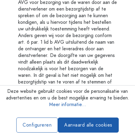
AVG voor bezorging van de waren door aan de
dienstverlener om een bezorgtijdstip af te
spreken of om de bezorging aan te kunnen
kondigen, als u hiervoor tijdens het bestellen
uw uitdrukkelijk toestemming heeft verleend.
Anders geven wij voor de bezorging conform
art. 6 par. 1 lid b AVG uitsluitend de naam van
de ontvanger en het leveradres door aan
dienstverlener. De doorgifte van uw gegevens
vindt alleen plaats als dit daadwerkelijk
noodzakelijk is voor het bezorgen van de
waren. In dit geval is het niet mogelijk om het
bezorgtijdstip van te voren af te stemmen of
een melding over het bezorgtijdstip te
Deze website gebruikt cookies voor de personalisatie van
ontvangen.
advertenties en om u de best mogelijke ervaring te bieden.
Meer informatie...
De verleende toestemming kan op elk moment
met toekomstige werking worden herroepen bij
de vermelde verantwoordelijke of bij de
Configureren
Aanvaard alle cookies
dienstverlener.