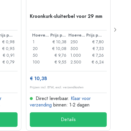
Kroonkurk-sluiterbel voor 29 mm
500 m
Carré
38 m
Prijs per eenheid
Hoeveelheid
Prijs per eenheid
Hoeveelheid
Prijs per eenheid
€ 0,98
1
€ 10,38
250
€ 7,80
1
€ 0,95
20
€ 10,08
500
€ 7,53
24
€ 0,91
50
€ 9,76
1.000
€ 7,26
72
€ 0,79
100
€ 9,55
2.500
€ 6,24
120
€ 10,38
€ 1,3
Prijzen incl. BTW, excl. verzendkosten
Prijzen 
r
Direct leverbaar.
Klaar voor
Dir
n
verzending
binnen: 1-2 dagen
verze
Details