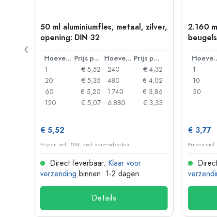
50 ml aluminiumfles, metaal, zilver,
2.160 m
P 28
opening: DIN 32
beugels
Prijs per eenheid
Hoeveelheid
Prijs per eenheid
Hoeveelheid
Prijs per eenheid
Hoevee
 0,92
1
€ 5,52
240
€ 4,32
1
 0,88
20
€ 5,35
480
€ 4,02
10
 0,85
60
€ 5,20
1.740
€ 3,86
50
 0,73
120
€ 5,07
6.880
€ 3,33
€ 5,52
€ 3,77
Prijzen incl. BTW, excl. verzendkosten
Prijzen incl
Direct leverbaar.
Klaar voor
Direct
verzending
binnen: 1-2 dagen
verzendi
Details