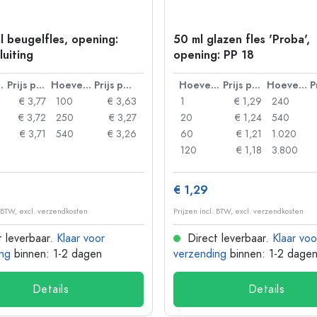
l beugelfles, opening:
50 ml glazen fles 'Proba',
luiting
opening: PP 18
lheid
Prijs per eenheid
Hoeveelheid
Prijs per eenheid
Hoeveelheid
Prijs per eenheid
Hoeveelheid
€ 3,77
100
€ 3,63
1
€ 1,29
240
€ 3,72
250
€ 3,27
20
€ 1,24
540
€ 3,71
540
€ 3,26
60
€ 1,21
1.020
120
€ 1,18
3.800
€ 1,29
. BTW, excl. verzendkosten
Prijzen incl. BTW, excl. verzendkosten
 leverbaar.
Klaar voor
Direct leverbaar.
Klaar voo
ng
binnen: 1-2 dagen
verzending
binnen: 1-2 dage
Details
Details