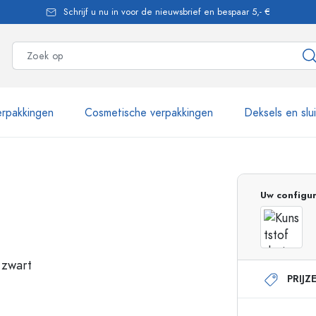
Schrijf u nu in voor de nieuwsbrief en bespaar 5,- €
rpakkingen
Cosmetische verpakkingen
Deksels en slu
meer dan 2.500 producten
Uw configur
Estal flessen
PRIJZ
Glazen flessen 250 ml
Glazen flessen 750 
Glazen flessen 500 ml
Glazen flessen 1000