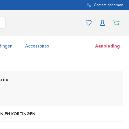
Contact opnemen
itingen
Accessoires
Aanbieding
 en productvarianten
Potten e potjes
atie
Ontdek nu
Nu winkelen
EN EN KORTINGEN
ml
 ml