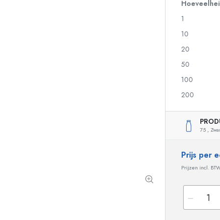
Glazen flessen 700 ml
Hoeveelhe
1
10
Pompflesjes
Airless Dispenser
20
Sprayflessen
Rollerflesjes
50
100
200
Likeurflessen
Flessen met motief
Sapflessen
Gin flessen
PROD
Parfumflesjes
Kerstflessen
75 ,
Zwa
Nagellakflesjes
Valentijnsdag
Kleine en mini flesjes
Decoratieve flessen
Prijs per
Knijpflessen
Prijzen incl. BT
Inmaakflessen
Speciaal gevormde flessen
Cilindrische flessen