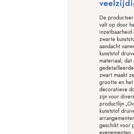
veelzijd
De productseri
valt op door h
inzetbaarheid 
zwarte kunstst
aandacht vanw
kunststof drui
materiaal, da
gedetailleerde
zwart maakt ze
grootte en het
decoratieve do
zijn voor dive
productlijn „O
kunststof drui
arrangementen.
geschikt voor 
evenementen.