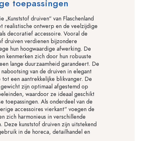
ige toepassingen
e „Kunststof druiven“ van Flaschenland
et realistische ontwerp en de veelzijdige
als decoratief accessoire. Vooral de
of druiven verdienen bijzondere
ege hun hoogwaardige afwerking. De
ven kenmerken zich door hun robuuste
t een lange duurzaamheid garandeert. De
 nabootsing van de druiven in elegant
 tot een aantrekkelijke blikvanger. De
 gewicht zijn optimaal afgestemd op
eleinden, waardoor ze ideaal geschikt
rse toepassingen. Als onderdeel van de
verige accessoires vierkant“ voegen de
ven zich harmonieus in verschillende
 Deze kunststof druiven zijn uitstekend
gebruik in de horeca, detailhandel en