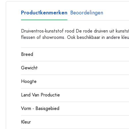
Glazen flessen met hengsel
Flessen met lange hals
Productkenmerken
Beoordelingen
Polygonale flessen
Druiventros-kunststof rood De rode druiven uit kunstst
Flessen per materiaal
flessen of showrooms. Ook beschikbaar in andere kleu
Glazen flessen
Plastic flessen
Breed
Gewicht
Hoogte
Land Van Productie
Vorm - Basisgebied
Kleur