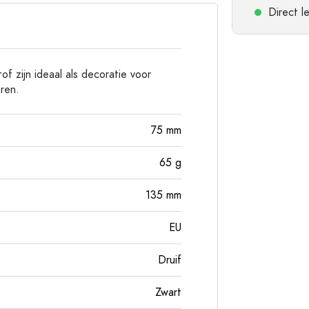
Flessen met ronde schouder
Gistingsflessen & Ma
Direct l
Heupflessen
Flessen met brede hals
of zijn ideaal als decoratie voor
ren.
Steengoed flessen
Aluminium flessen
75
mm
65
g
135
mm
EU
Druif
Zwart