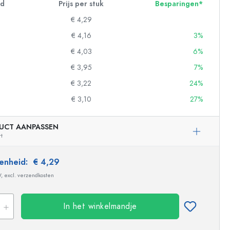
id
Prijs per stuk
Besparingen*
€ 4,29
€ 4,16
3%
€ 4,03
6%
€ 3,95
7%
€ 3,22
24%
€ 3,10
27%
UCT AANPASSEN
rt
 eenheid:
€ 4,29
W, excl. verzendkosten
In het winkelmandje