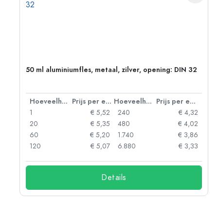
g:
50 ml aluminiumfles, metaal, zilver, opening: DIN 32
 eenheid
Hoeveelheid
Prijs per eenheid
Hoeveelheid
Prijs per eenheid
92
1
€ 5,52
240
€ 4,32
88
20
€ 5,35
480
€ 4,02
85
60
€ 5,20
1.740
€ 3,86
73
120
€ 5,07
6.880
€ 3,33
Details