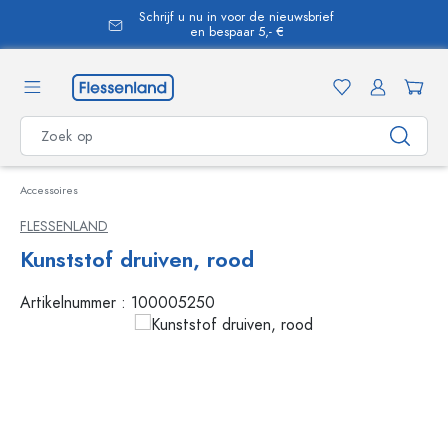
Schrijf u nu in voor de nieuwsbrief
hoofdinhoud
en bespaar 5,- €
Accessoires
FLESSENLAND
Kunststof druiven, rood
Artikelnummer :
100005250