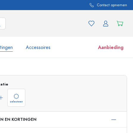
Contact opnemen
itingen
Accessoires
Aanbieding
 en productvarianten
Potten e potjes
Ontdek nu
atie
Nu winkelen
selecteer
EN EN KORTINGEN
ml
 ml