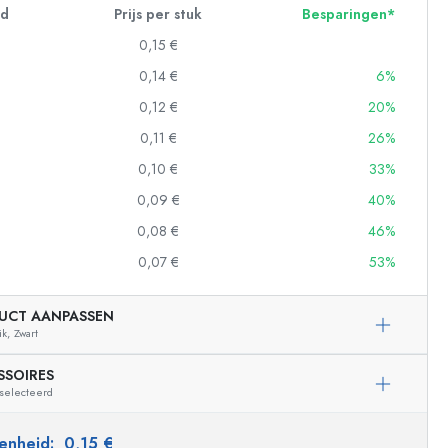
id
Prijs per stuk
Besparingen*
0,15 €
0,14 €
6%
0,12 €
20%
0,11 €
26%
0,10 €
33%
0,09 €
40%
0,08 €
46%
0,07 €
53%
UCT AANPASSEN
ik,
Zwart
SSOIRES
eselecteerd
 eenheid:
0,15 €