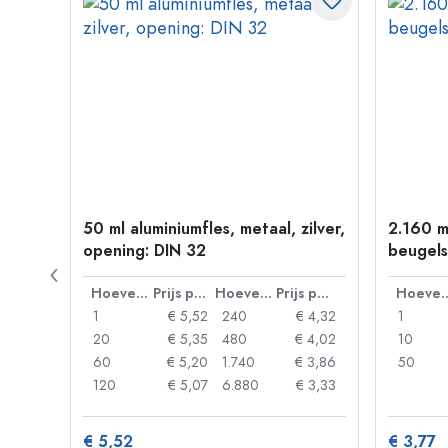
 goud
50 ml aluminiumfles, metaal, zilver,
2.160 m
opening: DIN 32
beugels
Prijs per eenheid
Hoeveelheid
Prijs per eenheid
Hoeveelheid
Prijs per eenheid
Hoevee
 0,06
1
€ 5,52
240
€ 4,32
1
 0,05
20
€ 5,35
480
€ 4,02
10
 0,04
60
€ 5,20
1.740
€ 3,86
50
 0,03
120
€ 5,07
6.880
€ 3,33
€ 5,52
€ 3,77