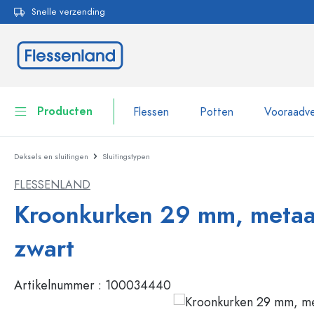
Snelle verzending
oekopdracht
Ga naar de hoofdnavigatie
Producten
Flessen
Potten
Vooraadve
Deksels en sluitingen
Sluitingstypen
Flessen
Toon alles Flessen
FLESSENLAND
Potten
Flessen per merk
Kroonkurken 29 mm, metaa
WECK flessen
Vooraadverpakkingen
zwart
Servies
Flessen op volume
Artikelnummer :
100034440
Miniatuurflesjes
Cosmetische verpakkingen
Glazen flessen 100 ml