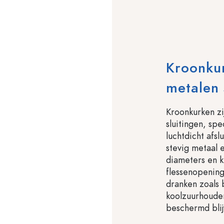
Kroonku
metalen 
Kroonkurken zi
sluitingen, spe
luchtdicht afsl
stevig metaal e
diameters en k
flessenopening
dranken zoals 
koolzuurhouden
beschermd blij