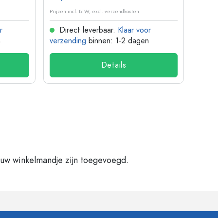
Prijzen incl. BTW, excl. verzendkosten
Prijzen 
r
Direct leverbaar.
Klaar voor
Dir
n
verzending
binnen: 1-2 dagen
verze
Details
 uw winkelmandje zijn toegevoegd.