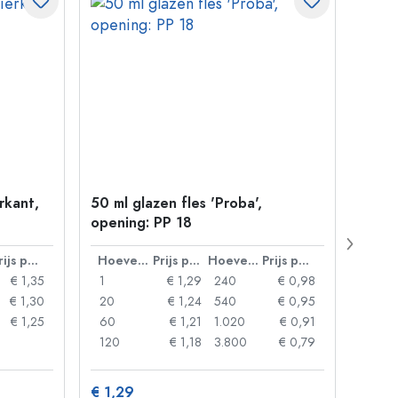
erkant,
50 ml glazen fles 'Proba',
Kroon
opening: PP 18
Prijs per eenheid
Hoeveelheid
Prijs per eenheid
Hoeveelheid
Prijs per eenheid
€ 1,35
1
€ 1,29
240
€ 0,98
1
€ 1,30
20
€ 1,24
540
€ 0,95
20
€ 1,25
60
€ 1,21
1.020
€ 0,91
50
120
€ 1,18
3.800
€ 0,79
100
€ 1,29
€ 10