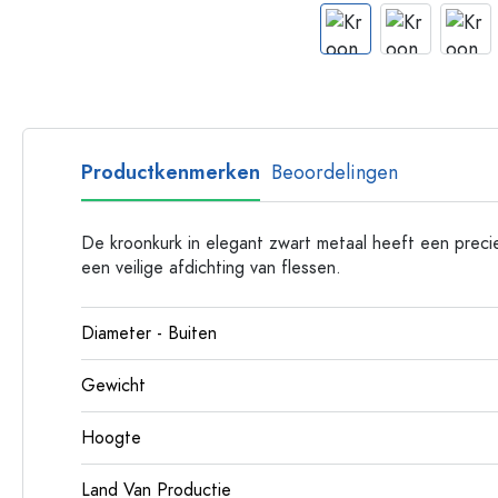
Glazen flessen met hengsel
Flessen met lange hals
Polygonale flessen
Flessen per materiaal
Glazen flessen
Productkenmerken
Beoordelingen
Plastic flessen
De kroonkurk in elegant zwart metaal heeft een prec
een veilige afdichting van flessen.
Diameter - Buiten
Gewicht
Hoogte
Land Van Productie