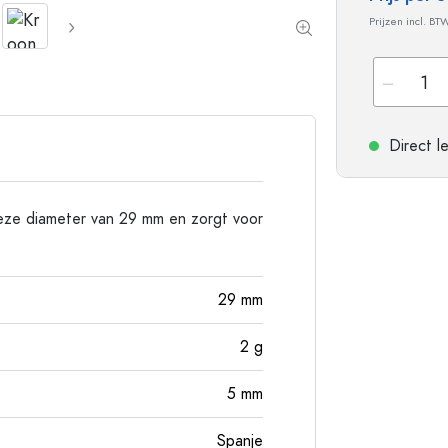
Flessen met ronde schouder
Gistingsflessen & Ma
Prijzen incl. BT
Heupflessen
Flessen met brede hals
Steengoed flessen
Direct l
Aluminium flessen
ieze diameter van 29 mm en zorgt voor
29
mm
2
g
5
mm
Spanje