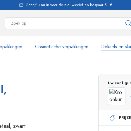
Schrijf u nu in voor de nieuwsbrief en bespaar 5,- €
rpakkingen
Cosmetische verpakkingen
Deksels en slu
meer dan 2.500 producten
Uw configur
l,
Estal flessen
PRIJZ
Glazen flessen 250 ml
Glazen flessen 750 
Glazen flessen 500 ml
Glazen flessen 1000