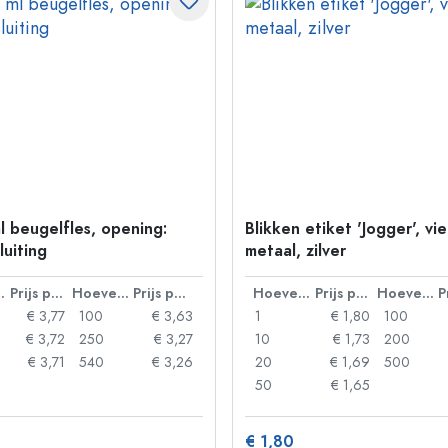
l beugelfles, opening:
Blikken etiket 'Jogger', vi
luiting
metaal, zilver
lheid
Prijs per eenheid
Hoeveelheid
Prijs per eenheid
Hoeveelheid
Prijs per eenheid
Hoeveelheid
€ 3,77
100
€ 3,63
1
€ 1,80
100
€ 3,72
250
€ 3,27
10
€ 1,73
200
€ 3,71
540
€ 3,26
20
€ 1,69
500
50
€ 1,65
€ 1,80