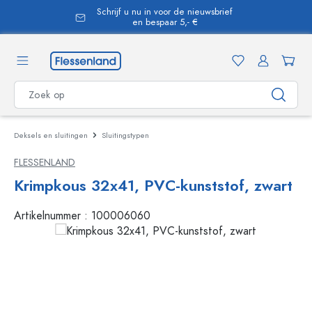
Schrijf u nu in voor de nieuwsbrief
hoofdinhoud
en bespaar 5,- €
Deksels en sluitingen
Sluitingstypen
FLESSENLAND
Krimpkous 32x41, PVC-kunststof, zwart
Artikelnummer :
100006060