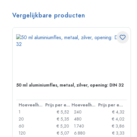
Vergelijkbare producten
g:
50 ml aluminiumfles, metaal, zilver, opening: DIN 32
 eenheid
Hoeveelheid
Prijs per eenheid
Hoeveelheid
Prijs per eenheid
92
1
€ 5,52
240
€ 4,32
88
20
€ 5,35
480
€ 4,02
85
60
€ 5,20
1.740
€ 3,86
73
120
€ 5,07
6.880
€ 3,33