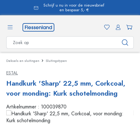
Schrijf u nu in voor de nieuwsbrief
hoofdinhoud
en bespaar 5,- €
Deksels en sluitingen
Sluitingstypen
ESTAL
Handkurk 'Sharp' 22,5 mm, Corkcoal,
voor monding: Kurk schotelmonding
Artikelnummer :
100039870