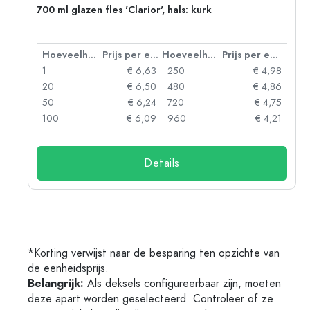
700 ml glazen fles 'Clarior', hals: kurk
 eenheid
Hoeveelheid
Prijs per eenheid
Hoeveelheid
Prijs per eenheid
62
1
€ 6,63
250
€ 4,98
53
20
€ 6,50
480
€ 4,86
40
50
€ 6,24
720
€ 4,75
09
100
€ 6,09
960
€ 4,21
Details
*Korting verwijst naar de besparing ten opzichte van
de eenheidsprijs.
Belangrijk:
Als deksels configureerbaar zijn, moeten
deze apart worden geselecteerd. Controleer of ze