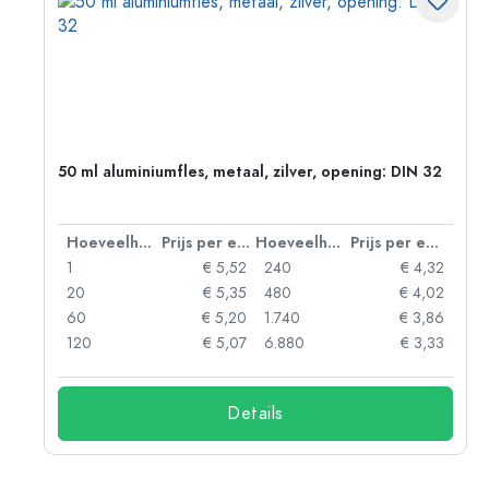
g:
50 ml aluminiumfles, metaal, zilver, opening: DIN 32
 eenheid
Hoeveelheid
Prijs per eenheid
Hoeveelheid
Prijs per eenheid
92
1
€ 5,52
240
€ 4,32
88
20
€ 5,35
480
€ 4,02
85
60
€ 5,20
1.740
€ 3,86
73
120
€ 5,07
6.880
€ 3,33
Details