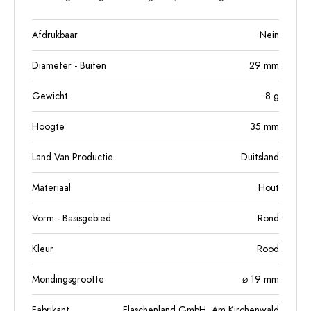
Afdrukbaar
Nein
Diameter - Buiten
29
mm
Gewicht
8
g
Hoogte
35
mm
Land Van Productie
Duitsland
Materiaal
Hout
Vorm - Basisgebied
Rond
Kleur
Rood
Mondingsgrootte
⌀ 19 mm
Fabrikant
Flaschenland GmbH, Am Kirchenwald