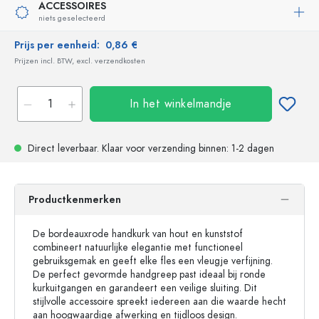
ACCESSOIRES
niets geselecteerd
Prijs per eenheid:
0,86 €
Prijzen incl. BTW, excl. verzendkosten
In het winkelmandje
Direct leverbaar.
Klaar voor verzending
binnen: 1-2 dagen
Productkenmerken
De bordeauxrode handkurk van hout en kunststof
combineert natuurlijke elegantie met functioneel
gebruiksgemak en geeft elke fles een vleugje verfijning.
De perfect gevormde handgreep past ideaal bij ronde
kurkuitgangen en garandeert een veilige sluiting. Dit
stijlvolle accessoire spreekt iedereen aan die waarde hecht
aan hoogwaardige afwerking en tijdloos design.