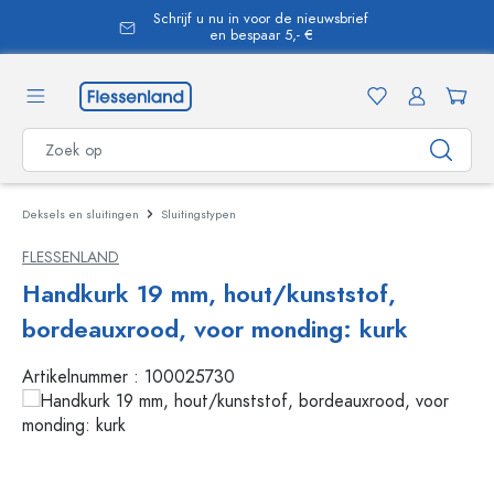
Schrijf u nu in voor de nieuwsbrief
hoofdinhoud
en bespaar 5,- €
Deksels en sluitingen
Sluitingstypen
FLESSENLAND
Handkurk 19 mm, hout/kunststof,
bordeauxrood, voor monding: kurk
Artikelnummer :
100025730