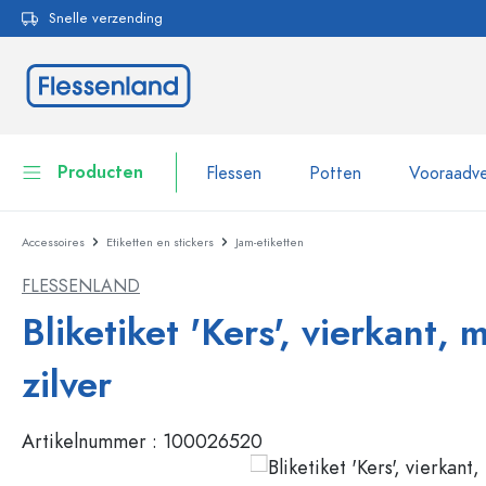
Snelle verzending
oekopdracht
Ga naar de hoofdnavigatie
Producten
Flessen
Potten
Vooraadve
Accessoires
Etiketten en stickers
Jam-etiketten
Flessen
Toon alles Flessen
FLESSENLAND
Potten
Flessen per merk
Bliketiket 'Kers', vierkant, 
WECK flessen
Vooraadverpakkingen
zilver
Servies
Flessen op volume
Artikelnummer :
100026520
Miniatuurflesjes
Cosmetische verpakkingen
Glazen flessen 100 ml