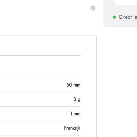
Flessen met ronde schouder
Gistingsflessen & Ma
Heupflessen
Direct l
Flessen met brede hals
Steengoed flessen
Aluminium flessen
50
mm
3
g
1
mm
Frankrijk