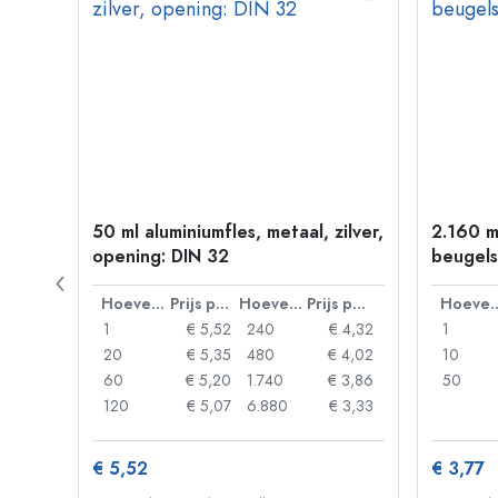
50 ml aluminiumfles, metaal, zilver,
2.160 m
P 28
opening: DIN 32
beugels
Prijs per eenheid
Hoeveelheid
Prijs per eenheid
Hoeveelheid
Prijs per eenheid
Hoevee
 0,92
1
€ 5,52
240
€ 4,32
1
 0,88
20
€ 5,35
480
€ 4,02
10
 0,85
60
€ 5,20
1.740
€ 3,86
50
 0,73
120
€ 5,07
6.880
€ 3,33
€ 5,52
€ 3,77