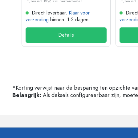
Prijzen incl. BTW, excl. verzendkosten
Prijzen incl
Direct leverbaar.
Klaar voor
Direct
verzending
binnen: 1-2 dagen
verzendi
Details
*Korting verwijst naar de besparing ten opzichte va
Belangrijk:
Als deksels configureerbaar zijn, moet