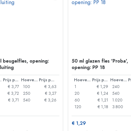
l beugelfles, opening:
50 ml glazen fles 'Proba',
luiting
opening: PP 18
lheid
Prijs per eenheid
Hoeveelheid
Prijs per eenheid
Hoeveelheid
Prijs per eenheid
Hoeveelheid
€ 3,77
100
€ 3,63
1
€ 1,29
240
€ 3,72
250
€ 3,27
20
€ 1,24
540
€ 3,71
540
€ 3,26
60
€ 1,21
1.020
120
€ 1,18
3.800
€ 1,29