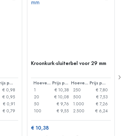
Kroonkurk-sluiterbel voor 29 mm
500 m
Carré
38 m
Prijs per eenheid
Hoeveelheid
Prijs per eenheid
Hoeveelheid
Prijs per eenheid
€ 0,98
1
€ 10,38
250
€ 7,80
1
€ 0,95
20
€ 10,08
500
€ 7,53
24
€ 0,91
50
€ 9,76
1.000
€ 7,26
72
€ 0,79
100
€ 9,55
2.500
€ 6,24
120
€ 10,38
€ 1,3