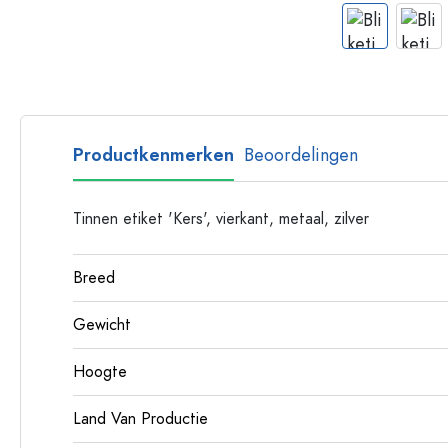
Glazen flessen met hengsel
Flessen met lange hals
Polygonale flessen
Flessen per materiaal
Glazen flessen
Productkenmerken
Beoordelingen
Plastic flessen
Tinnen etiket 'Kers', vierkant, metaal, zilver
Breed
Gewicht
Hoogte
Land Van Productie