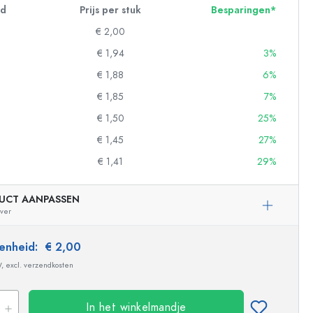
id
Prijs per stuk
Besparingen*
€ 2,00
€ 1,94
3%
€ 1,88
6%
€ 1,85
7%
€ 1,50
25%
€ 1,45
27%
€ 1,41
29%
UCT AANPASSEN
lver
 eenheid:
€ 2,00
W, excl. verzendkosten
In het winkelmandje