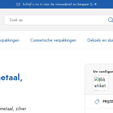
Schrijf u nu in voor de nieuwsbrief en bespaar 5,- €
rpakkingen
Cosmetische verpakkingen
Deksels en slu
meer dan 2.500 producten
Uw configur
metaal,
Estal flessen
PRIJZ
Glazen flessen 250 ml
Glazen flessen 750 
Glazen flessen 500 ml
Glazen flessen 1000