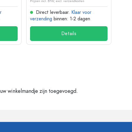
Prijzen incl. BTW, excl. verzendkosten
Prijzen 
r
Direct leverbaar.
Klaar voor
Dir
n
verzending
binnen: 1-2 dagen
verze
Details
 uw winkelmandje zijn toegevoegd.