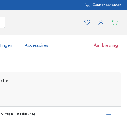
Contact opnemen
itingen
Accessoires
Aanbieding
 en productvarianten
Potten e potjes
Ontdek nu
atie
Nu winkelen
EN EN KORTINGEN
ml
 ml