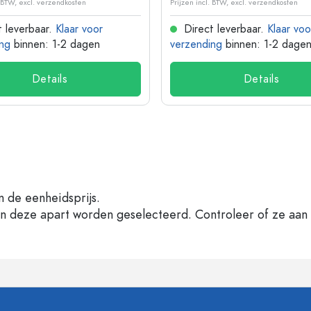
. BTW, excl. verzendkosten
Prijzen incl. BTW, excl. verzendkosten
 leverbaar.
Klaar voor
Direct leverbaar.
Klaar voo
ng
binnen: 1-2 dagen
verzending
binnen: 1-2 dage
Details
Details
n de eenheidsprijs.
en deze apart worden geselecteerd. Controleer of ze aan