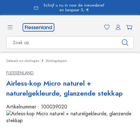
Schrijf u nu in voor de nieuwsbrief
hoofdinhoud
en bespaar 5,- €
Deksels en sluitingen
Sluitingstypen
FLESSENLAND
Airless-kop Micro naturel +
naturelgekleurde, glanzende stekkap
Artikelnummer :
100039020