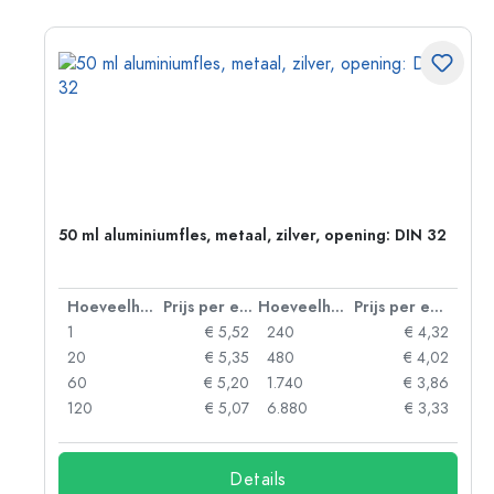
g:
50 ml aluminiumfles, metaal, zilver, opening: DIN 32
 eenheid
Hoeveelheid
Prijs per eenheid
Hoeveelheid
Prijs per eenheid
92
1
€ 5,52
240
€ 4,32
88
20
€ 5,35
480
€ 4,02
85
60
€ 5,20
1.740
€ 3,86
73
120
€ 5,07
6.880
€ 3,33
Details