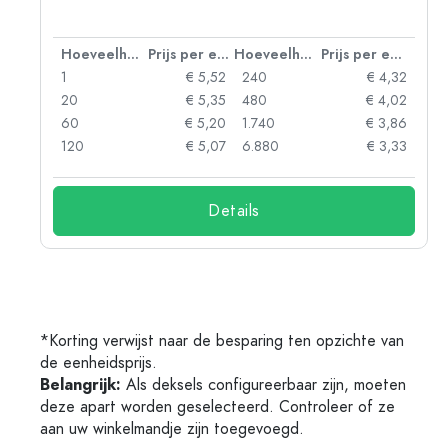
 eenheid
Hoeveelheid
Prijs per eenheid
Hoeveelheid
Prijs per eenheid
06
1
€ 5,52
240
€ 4,32
05
20
€ 5,35
480
€ 4,02
04
60
€ 5,20
1.740
€ 3,86
03
120
€ 5,07
6.880
€ 3,33
Details
*Korting verwijst naar de besparing ten opzichte van
de eenheidsprijs.
Belangrijk:
Als deksels configureerbaar zijn, moeten
deze apart worden geselecteerd. Controleer of ze
aan uw winkelmandje zijn toegevoegd.