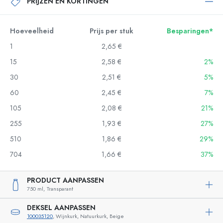
PRIJZEN EN KORTINGEN
Hoeveelheid
Prijs per stuk
Besparingen*
1
2,65 €
15
2,58 €
2%
30
2,51 €
5%
60
2,45 €
7%
105
2,08 €
21%
255
1,93 €
27%
510
1,86 €
29%
704
1,66 €
37%
PRODUCT AANPASSEN
750 ml,
Transparant
DEKSEL AANPASSEN
100035120
, Wijnkurk, Natuurkurk, Beige