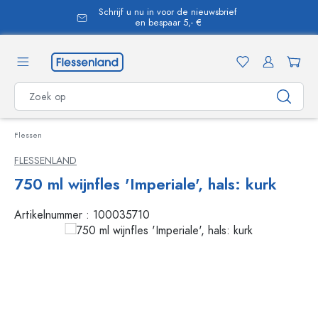
Schrijf u nu in voor de nieuwsbrief
hoofdinhoud
en bespaar 5,- €
Flessen
FLESSENLAND
750 ml wijnfles 'Imperiale', hals: kurk
Artikelnummer :
100035710