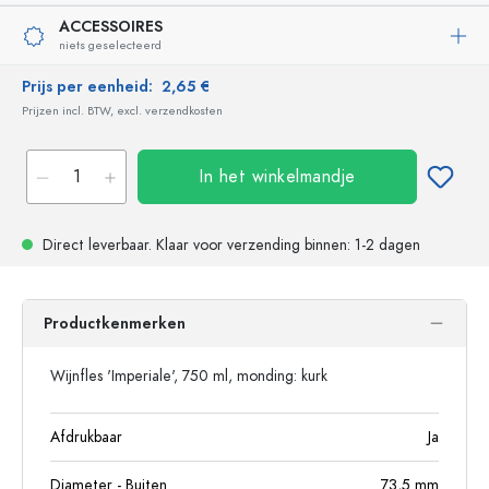
ACCESSOIRES
niets geselecteerd
Prijs per eenheid:
2,65 €
Prijzen incl. BTW, excl. verzendkosten
In het winkelmandje
Direct leverbaar.
Klaar voor verzending
binnen: 1-2 dagen
Productkenmerken
Wijnfles 'Imperiale', 750 ml, monding: kurk
Afdrukbaar
Ja
Diameter - Buiten
73,5
mm