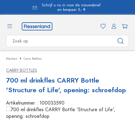
Schrijf u nu in voor de nieuwsbrief
hoofdinhoud
en bespaar 5,- €
Merken
Carry Bottles
CARRY BOTTLES
700 ml drinkfles CARRY Bottle
'Structure of Life', opening: schroefdop
Artikelnummer :
100033590