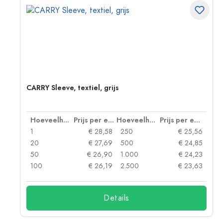
CARRY Sleeve, textiel, grijs
 eenheid
Hoeveelheid
Prijs per eenheid
Hoeveelheid
Prijs per eenheid
87
1
€ 28,58
250
€ 25,56
20
20
€ 27,69
500
€ 24,85
63
50
€ 26,90
1.000
€ 24,23
06
100
€ 26,19
2.500
€ 23,63
Details