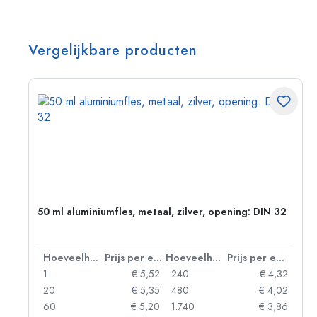
Vergelijkbare producten
50 ml aluminiumfles, metaal, zilver, opening: DIN 32
 eenheid
Hoeveelheid
Prijs per eenheid
Hoeveelheid
Prijs per eenheid
06
1
€ 5,52
240
€ 4,32
05
20
€ 5,35
480
€ 4,02
04
60
€ 5,20
1.740
€ 3,86