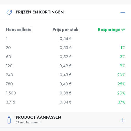
PRIJZEN EN KORTINGEN
Hoeveelheid
Prijs per stuk
Besparingen*
1
0,54 €
20
0,53 €
1%
60
0,52 €
3%
120
0,49 €
9%
240
0,43 €
20%
780
0,40 €
25%
1.500
0,38 €
29%
3.715
0,34 €
37%
PRODUCT AANPASSEN
67 ml,
Transparant