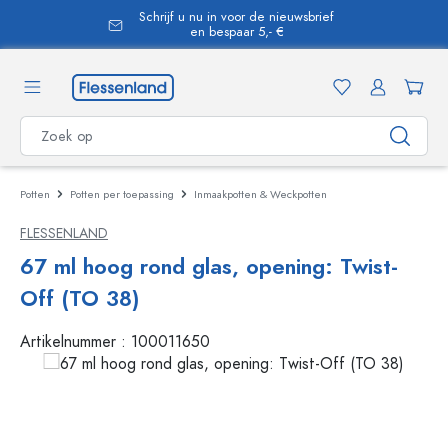
Schrijf u nu in voor de nieuwsbrief
hoofdinhoud
en bespaar 5,- €
Potten
Potten per toepassing
Inmaakpotten & Weckpotten
FLESSENLAND
67 ml hoog rond glas, opening: Twist-
Off (TO 38)
Artikelnummer :
100011650