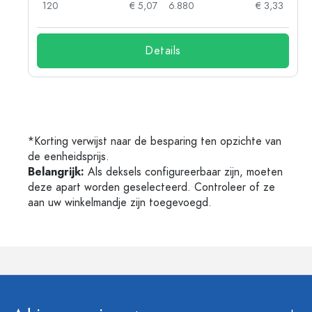
03
120
€ 5,07
6.880
€ 3,33
Details
*Korting verwijst naar de besparing ten opzichte van
de eenheidsprijs.
Belangrijk:
Als deksels configureerbaar zijn, moeten
deze apart worden geselecteerd. Controleer of ze
aan uw winkelmandje zijn toegevoegd.